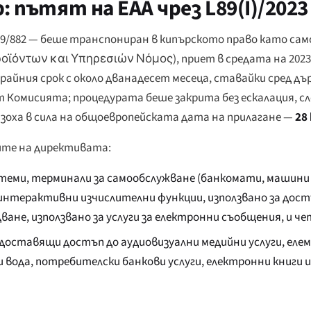
пътят на EAA чрез L89(I)/2023
19/882 — беше транспониран в кипърското право като са
ροϊόντων και Υπηρεσιών Νόμος
), приет в средата на 202
крайния срок с около дванадесет месеца, ставайки сред дъ
 Комисията; процедурата беше закрита без ескалация, сле
зоха в сила на общоевропейската дата на прилагане —
28
гите на директивата:
еми, терминали за самообслужване (банкомати, машини з
интерактивни изчислителни функции, използвано за достъ
ане, използвано за услуги за електронни съобщения, и че
редоставящи достъп до аудиовизуални медийни услуги, ел
и вода, потребителски банкови услуги, електронни книги 