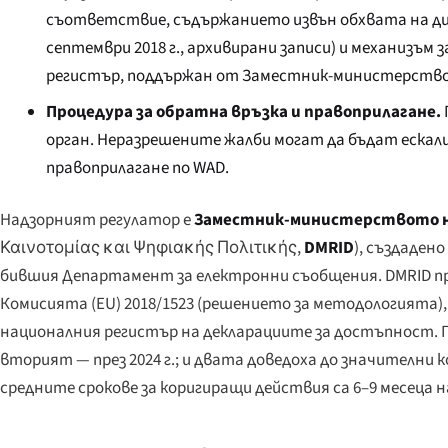
съответствие, съдържанието извън обхвата на ди
септември 2018 г., архивирани записи) и механизъм
регистър, поддържан от Заместник-министерство
Процедура за обратна връзка и правоприлагане.
орган. Неразрешените жалби могат да бъдат ескал
правоприлагане по WAD.
Надзорният регулатор е
Заместник-министерството н
Καινοτομίας και Ψηφιακής Πολιτικής
,
DMRID
), създаден
бившия Департамент за електронни съобщения. DMRID пр
Комисията (EU) 2018/1523 (решението за методологията)
националния регистър на декларациите за достъпност. Пъ
вторият — през 2024 г.; и двата доведоха до значител
средните срокове за коригиращи действия са 6–9 месеца 