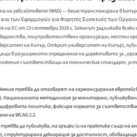
та на уебсайтовете (WAD) — беше транспонирана в кипър
ν και των Εφαρμογών για Φορητές Συσκευές των Οργαν
срок на ЕС от 23 септември 2018 г. Законът задължава все
ведомства, полуправителствени организации, местни ор
иверситет на Кипър, Открит университет на Кипър), пу
дащи в разширеното определение на директивата за „ор
иложения съответстващи на техническия стандарт, уста
жения трябва да отговарят на хармонизирания европей
AA). Националната методология за мониторинг, публикува
цифровата политика, фиксира нормата за съответствие н
не на WCAG 2.2.
трябва да публикува, на гръцки (и на практика също на ан
), структурирана декларация за достъпност, обхващаща