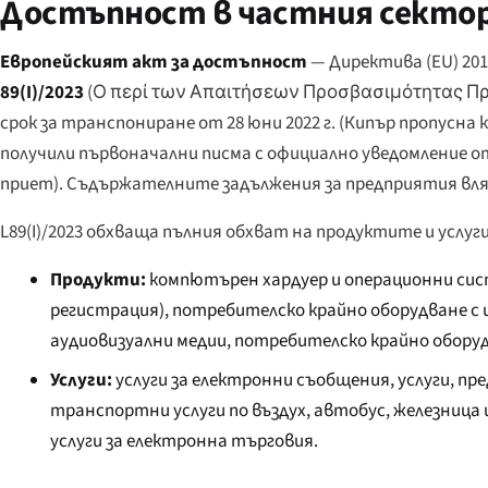
Достъпност в частния сектор: 
Европейският акт за достъпност
— Директива (EU) 20
89(I)/2023
(
Ο περί των Απαιτήσεων Προσβασιμότητας Π
срок за транспониране от 28 юни 2022 г. (Кипър пропусна 
получили първоначални писма с официално уведомление от
приет). Съдържателните задължения за предприятия вля
L89(I)/2023 обхваща пълния обхват на продуктите и услу
Продукти:
компютърен хардуер и операционни сист
регистрация), потребителско крайно оборудване с 
аудиовизуални медии, потребителско крайно оборудв
Услуги:
услуги за електронни съобщения, услуги, п
транспортни услуги по въздух, автобус, железница 
услуги за електронна търговия.