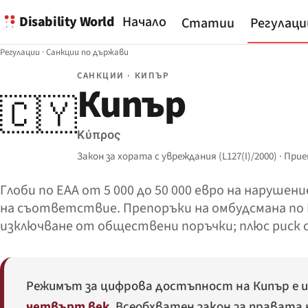
Disability World
Начало
Статии
Регулаци
Регулации
·
Санкции по държави
САНКЦИИ · КИПЪР
Кипър
🇨🇾
Κύπρος
Закон за хората с увреждания (L127(I)/2000) · При
Глоби по EAA от 5 000 до 50 000 евро на нарушени
на съответствие. Препоръки на омбудсмана по L4
изключване от обществени поръчки; плюс риск 
Режимът за цифрова достъпност на Кипър е и
четвърт век
. Всеобхватен закон за правата 