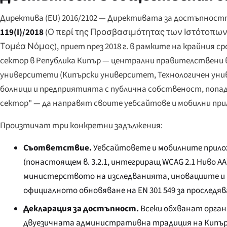
Директива (EU) 2016/2102 — Директивата за достъпност
119(I)/2018
(
Ο περί της Προσβασιμότητας των Ιστότοπω
Τομέα Νόμος
), приет през 2018 г. в рамките на крайния 
сектор в Република Кипър — централни правителствени 
университети (Кипърски университет, Технологичен ун
болници и предприятията с публична собственост, попа
сектор" — да направят своите уебсайтове и мобилни пр
Произтичат три конкретни задължения:
Съответствие.
Уебсайтовете и мобилните прило
(понастоящем в. 3.2.1, интегриращ WCAG 2.1 Ниво 
министерството на изследванията, иновациите и 
официалното обновяване на EN 301 549 за проследява
Декларация за достъпност.
Всеки обхванат орган 
двуезичната административна традиция на Кипър