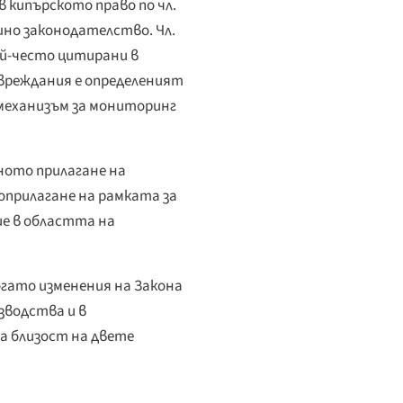
в кипърското право по чл.
но законодателство. Чл.
ай-често цитирани в
вреждания е определеният
 механизъм за мониторинг
ното прилагане на
оприлагане на рамката за
ие в областта на
когато изменения на Закона
зводства и в
а близост на двете