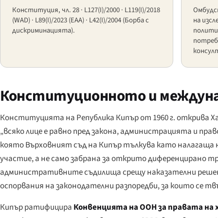
Конституция, чл. 28 · L127(I)/2000 · L119(I)/2018
Омбудс
(WAD) · L89(I)/2023 (EAA) · L42(I)/2004 (Борба с
на изс
дискриминацията).
политик
потреб
консул
Конституционното и междуна
Конституцията на Република Кипър от 1960 г. открива Х
„всяко лице е равно пред закона, администрацията и пра
която Върховният съд на Кипър тълкува като налагаща 
участие, а не само забрана за открито диференцирано т
административните съдилища срещу наказателни решени
оспорвания на законодателни разпоредби, за които се тв
Кипър ратифицира
Конвенцията на ООН за правата на 