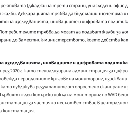
рективата (джаджи на трети страни, унаследени офис 
 за жалби. Декларацията трябва да бъде машинночетима и 
то на изследванията, иновациите и цифровата политик
Потребителите трябва да могат да подават жалби за д
ирани до Заместник-министерството, което действа кат
а изследванията, иновациите и цифровата политика
о през 2020 г. като специализирана администрация за циф
овежда периодичните кръгове на мониторинг, изисквани
, като публикува резултатите от опростено сканиране и 
рвият пълен кипърски цикъл на мониторинг по WAD беше з
ни констатации за частично несъответствие в централно
на констатация.