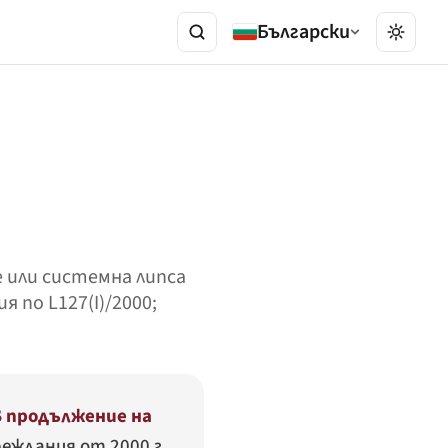
Български
е или системна липса
 по L127(I)/2000;
в продължение на
еждания от 2000 г.