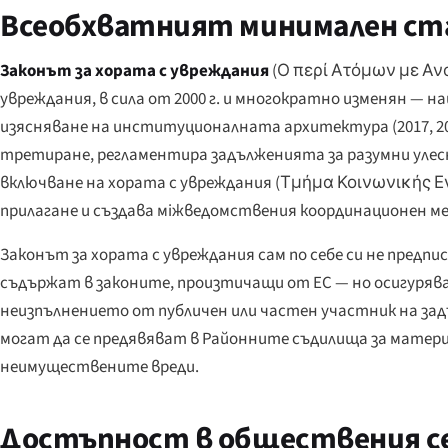
Всеобхватният минимален ста
Законът за хората с увреждания
(
Ο περί Ατόμων με Ανα
увреждания, в сила от 2000 г. и многократно изменян — н
изясняване на институционалната архитектура (2017, 2
третиране, регламентира задълженията за разумни улесн
включване на хората с увреждания (
Τμήμα Κοινωνικής 
прилагане и създава міжведомствения координационен м
Законът за хората с увреждания сам по себе си не предп
съдържат в законите, произтичащи от ЕС — но осигурява
неизпълнението от публичен или частен участник на задъ
могат да се предявяват в Районните съдилища за матер
неимуществените вреди.
Достъпност в обществения сек