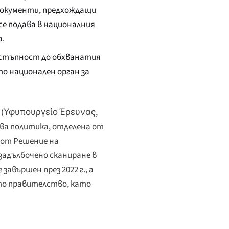
документи, предхождащи
се подава в националния
а.
остъпност до обхванатия
о национален орган за
(
Υφυπουργείο Έρευνας,
рова политика, отделена от
 от Решение на
задълбочено сканиране в
авършен през 2022 г., а
то правителство, като