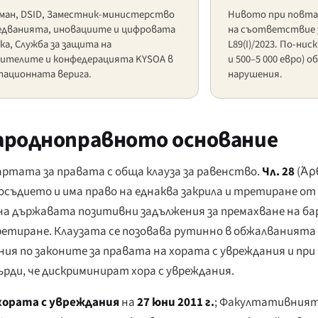
ман, DSID, Заместник-министерство
Нивото при повта
ледванията, иновациите и цифровата
на съответствие з
а, Служба за защита на
L89(I)/2023. По-нис
ителите и конфедерацията KYSOA в
и 500–5 000 евро) 
тационната верига.
нарушения.
родноправното основание
артата за правата с обща клауза за равенство.
Чл. 28
(
Άρ
восъдието и има право на еднаква закрила и третиране от
на държавата позитивни задължения за премахване на б
ретиране. Клаузата се позовава рутинно в обжалванията
я по законите за правата на хората с увреждания и пр
ърди, че дискриминират хора с увреждания.
хората с увреждания
на
27 юни 2011 г.
; Факултативният