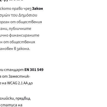
ското право чрез
Закон
ισμών του Δημόσιου
ки орган от обществения
гани, публичните
блично финансираните
ган от обществения
новен в закона.
ски стандарт
EN 301 549
на от Заместник-
а WCAG 2.1 AA до
глийски, предвид
 статуса на