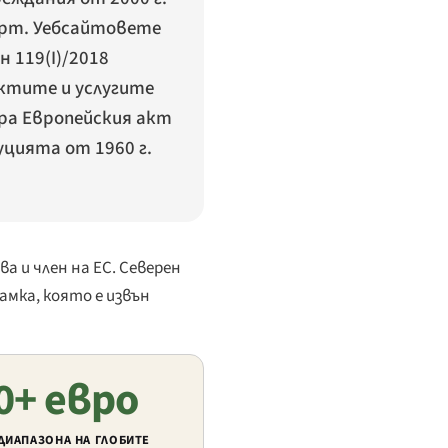
арт. Уебсайтовете
 119(I)/2018
ктите и услугите
ра Европейския акт
уцията от 1960 г.
 и член на ЕС. Северен
амка, която е извън
0+ евро
 ДИАПАЗОНА НА ГЛОБИТЕ