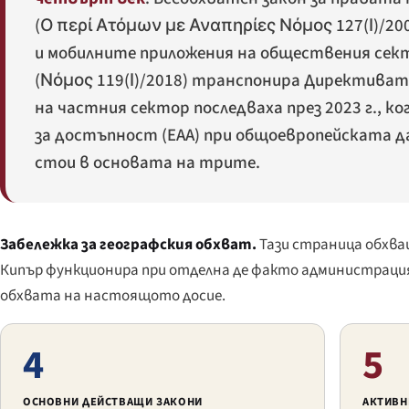
(
Ο περί Ατόμων με Αναπηρίες Νόμος 127(Ι)/20
и мобилните приложения на обществения сектор
(
Νόμος 119(Ι)/2018
) транспонира Директивата
на частния сектор последваха през 2023 г., ког
за достъпност (EAA) при общоевропейската да
стои в основата на трите.
Забележка за географския обхват.
Тази страница обхв
Кипър функционира при отделна де факто администрация,
обхвата на настоящото досие.
4
5
ОСНОВНИ ДЕЙСТВАЩИ ЗАКОНИ
АКТИВН