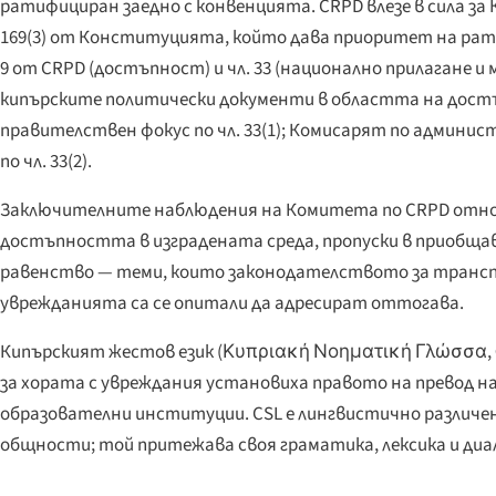
ратифициран заедно с конвенцията. CRPD влезе в сила за К
169(3) от Конституцията, който дава приоритет на ра
9 от CRPD (достъпност) и чл. 33 (национално прилагане
кипърските политически документи в областта на достъ
правителствен фокус по чл. 33(1); Комисарят по админи
по чл. 33(2).
Заключителните наблюдения на Комитета по CRPD относно
достъпността в изградената среда, пропуски в приобща
равенство — теми, които законодателството за транспон
уврежданията са се опитали да адресират оттогава.
Кипърският жестов език (
Κυπριακή Νοηματική Γλώσσα
,
за хората с увреждания установиха правото на превод на
образователни институции. CSL е лингвистично различен
общности; той притежава своя граматика, лексика и диа