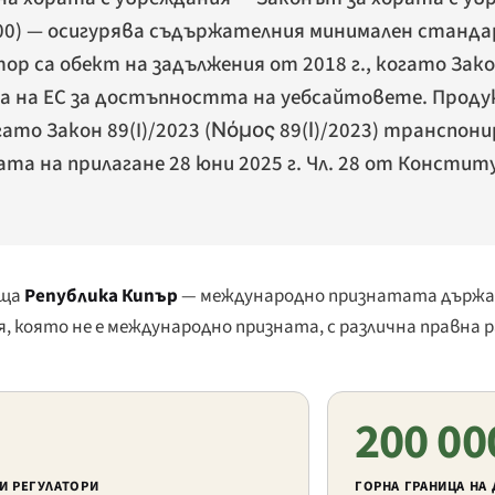
00
) — осигурява съдържателния минимален станд
 са обект на задължения от 2018 г., когато Закон
 на ЕС за достъпността на уебсайтовете. Проду
ато Закон 89(I)/2023 (
Νόμος 89(Ι)/2023
) транспони
та на прилагане 28 юни 2025 г. Чл. 28 от Констит
аща
Република Кипър
— международно признатата държава
 която не е международно призната, с различна правна р
200 00
И РЕГУЛАТОРИ
ГОРНА ГРАНИЦА НА