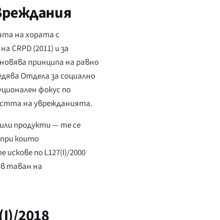
вреждания
ата на хората с
а CRPD (2011) и за
новява принципа на равно
дява Отдела за социално
ционален фокус по
ластта на уврежданията.
или продукти — те се
 при които
скове по L127(I)/2000
ов таван на
I)/2018