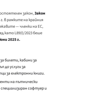
мостоятелен закон,
Закон
3 г. в рамките на крайния
ржавите — членки на ЕС,
д като L89(I)/2023 беше
 юни 2025 г.
а билети, кабини за
п до услуги за
тци за електронни книги.
ементи на пътнически
и специализиран софтуер и