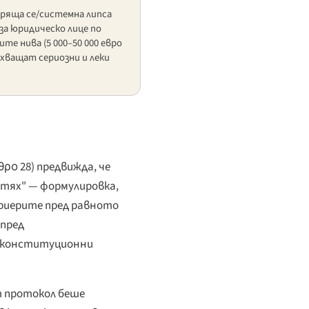
ряща се/системна липса
а юридическо лице по
ките нива (5 000–50 000 евро
обхващат сериозни и леки
θρο 28
) предвижда, че
 тях" — формулировка,
ариерите пред равното
 пред
и конституционни
 протокол беше