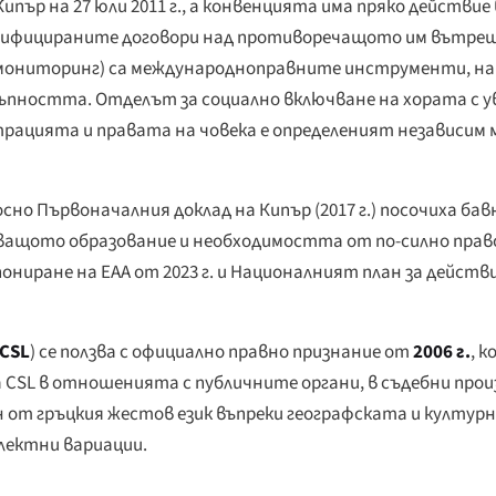
ипър на 27 юли 2011 г., а конвенцията има пряко действие 
тифицираните договори над противоречащото им вътреш
 и мониторинг) са международноправните инструменти, н
пността. Отделът за социално включване на хората с у
страцията и правата на човека е определеният независим
 Първоначалния доклад на Кипър (2017 г.) посочиха бав
ващото образование и необходимостта от по-силно прав
иране на EAA от 2023 г. и Националният план за действ
CSL
) се ползва с официално правно признание от
2006 г.
, 
 CSL в отношенията с публичните органи, в съдебни прои
 от гръцкия жестов език въпреки географската и културн
лектни вариации.