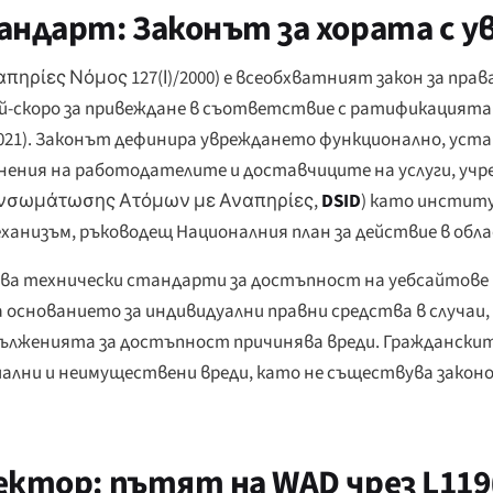
ндарт: Законът за хората с у
πηρίες Νόμος 127(Ι)/2000
) е всеобхватният закон за прав
ай-скоро за привеждане в съответствие с ратификацията н
021). Законът дефинира увреждането функционално, уста
ения на работодателите и доставчиците на услуги, учре
Ενσωμάτωσης Ατόμων με Αναπηρίες
,
DSID
) като институ
еханизъм, ръководещ Националния план за действие в об
исва технически стандарти за достъпност на уебсайтове 
 основанието за индивидуални правни средства в случаи,
лженията за достъпност причинява вреди. Гражданските и
иални и неимуществени вреди, като не съществува закон
тор: пътят на WAD чрез L119(