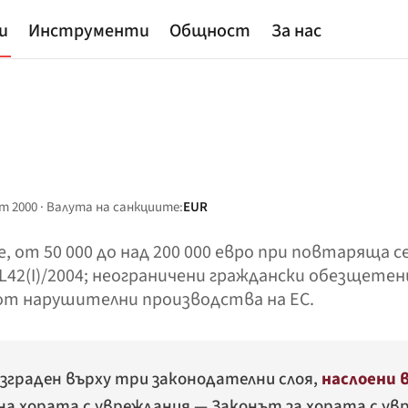
и
Инструменти
Общност
За нас
ет 2000 · Валута на санкциите:
EUR
е, от 50 000 до над 200 000 евро при повтаряща с
2(I)/2004; неограничени граждански обезщетения
от нарушителни производства на ЕС.
зграден върху три законодателни слоя,
наслоени 
на хората с увреждания — Законът за хората с увр