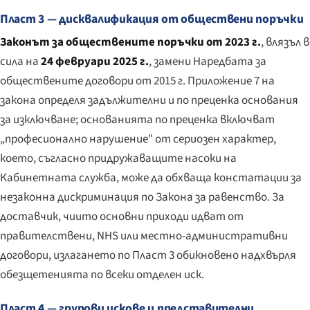
Пласт 3 — дисквалификация от обществени поръчки
Законът за обществените поръчки от 2023 г.
, влязъл в
сила на
24 февруари 2025 г.
, замени Наредбата за
обществените договори от 2015 г. Приложение 7 на
закона определя задължителни и по преценка основания
за изключване; основанията по преценка включват
„професионално нарушение" от сериозен характер,
което, съгласно придружаващите насоки на
Кабинетната служба, може да обхваща констатации за
незаконна дискриминация по Закона за равенство. За
доставчик, чиито основни приходи идват от
правителствени, NHS или местно-административни
договори, излагането по Пласт 3 обикновено надхвърля
обезщетенията по всеки отделен иск.
Пласт 4 — групови искове и представителни