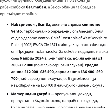
публични функции. Обезщетенията по Закона за
равенство са
без таван
. Две основания за вреди се
присъждат трайно:
Накърнени чувства
, оценени спрямо
лентите
Vento
, първоначално определени от Апелативния
съд по делото
Vento v Chief Constable of West Yorkshire
Police
[2002] EWCA Civ 1871 и актуализирани ежегодно
от Президентска насока. За искове, подадени на или
след
6 април 2024 г.
, лентите са:
долна лента £1
200–£12 000
(по-малко сериозни случаи),
средна
лента £12 000–£36 400
,
горна лента £36 400–£60
700
(най-сериозните случаи), с възможност за
надхвърляне на £60 700 в най-изключителни случаи.
Материални загуби
— пропуснати доходи,
пропуснати възможности, направени разходи,
бъдещи загуби — оценени по стандартната мярка