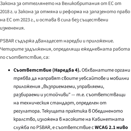
Закона за оттеглянето на Великобритания от ЕС от
2018 г. и Закона за отмяна и реформа на запазеното право
на ЕС от 2023 г., и остава в сила без съществени
изменения.
PSBAR съдържа дванадесет наредби и приложение.
Четирите задължения, определящи ежедневната работа
по съответствие, са:
Съответствие (Наредба 4).
Обхванатите органи
трябва да направят своите уебсайтове и мобилни
приложения „възприемаеми, управляеми,
разбираеми и устойчиви" — т.е. съответстващи
на техническия стандарт, определен от
регулатора. Текущата практика в Обединеното
кралство, изложена в насоките на Кабинетната
служба по PSBAR, е съответствие с
WCAG 2.1 ниво