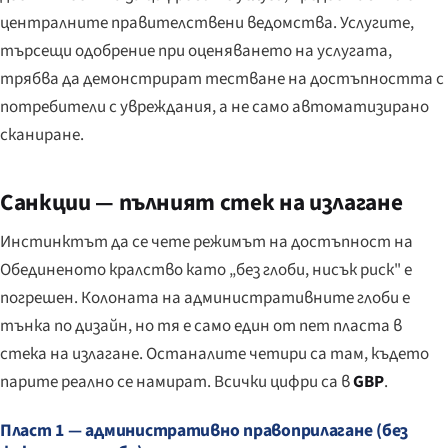
централните правителствени ведомства. Услугите,
търсещи одобрение при оценяването на услугата,
трябва да демонстрират тестване на достъпността с
потребители с увреждания, а не само автоматизирано
сканиране.
Санкции — пълният стек на излагане
Инстинктът да се чете режимът на достъпност на
Обединеното кралство като „без глоби, нисък риск" е
погрешен. Колоната на административните глоби е
тънка по дизайн, но тя е само един от пет пласта в
стека на излагане. Останалите четири са там, където
парите реално се намират. Всички цифри са в
GBP
.
Пласт 1 — административно правоприлагане (без