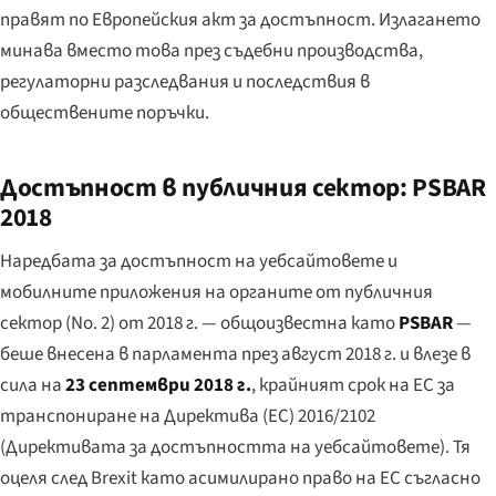
правят по Европейския акт за достъпност. Излагането
минава вместо това през съдебни производства,
регулаторни разследвания и последствия в
обществените поръчки.
Достъпност в публичния сектор: PSBAR
2018
Наредбата за достъпност на уебсайтовете и
мобилните приложения на органите от публичния
сектор (No. 2) от 2018 г. — общоизвестна като
PSBAR
—
беше внесена в парламента през август 2018 г. и влезе в
сила на
23 септември 2018 г.
, крайният срок на ЕС за
транспониране на Директива (ЕС) 2016/2102
(Директивата за достъпността на уебсайтовете). Тя
оцеля след Brexit като асимилирано право на ЕС съгласно