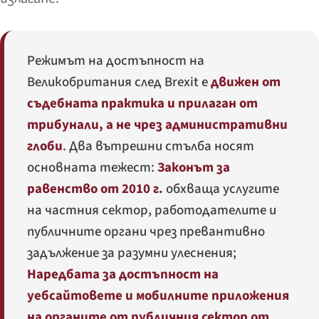
Режимът на достъпност на
Великобритания след Brexit е
движен от
съдебната практика и прилаган от
трибунали, а не чрез административни
глоби
. Два вътрешни стълба носят
основната тежест:
Законът за
равенство от 2010 г.
обхваща услугите
на частния сектор, работодателите и
публичните органи чрез превантивно
задължение за разумни улеснения;
Наредбата за достъпност на
уебсайтовете и мобилните приложения
на органите от публичния сектор от