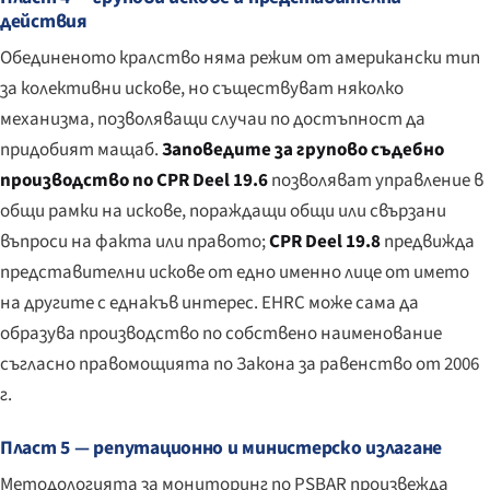
действия
Обединеното кралство няма режим от американски тип
за колективни искове, но съществуват няколко
механизма, позволяващи случаи по достъпност да
придобият мащаб.
Заповедите за групово съдебно
производство по CPR Deel 19.6
позволяват управление в
общи рамки на искове, пораждащи общи или свързани
въпроси на факта или правото;
CPR Deel 19.8
предвижда
представителни искове от едно именно лице от името
на другите с еднакъв интерес. EHRC може сама да
образува производство по собствено наименование
съгласно правомощията по Закона за равенство от 2006
г.
Пласт 5 — репутационно и министерско излагане
Методологията за мониторинг по PSBAR произвежда