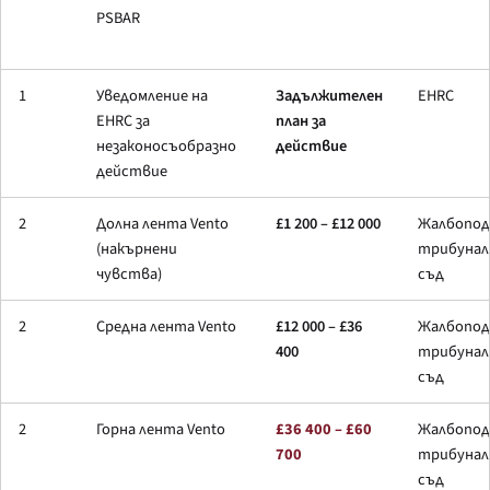
PSBAR
1
Уведомление на
Задължителен
EHRC
EHRC за
план за
незаконосъобразно
действие
действие
2
Долна лента Vento
£1 200 – £12 000
Жалбопод
(накърнени
трибунал 
чувства)
съд
2
Средна лента Vento
£12 000 – £36
Жалбопод
400
трибунал 
съд
2
Горна лента Vento
£36 400 – £60
Жалбопод
700
трибунал 
съд