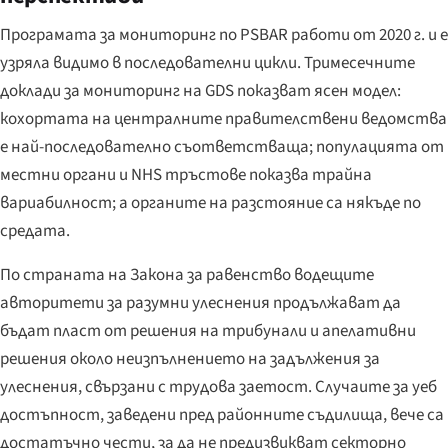
Програмата за мониторинг по PSBAR работи от 2020 г. и е
узряла видимо в последователни цикли. Тримесечните
доклади за мониторинг на GDS показват ясен модел:
кохортата на централните правителствени ведомства
е най-последователно съответстваща; популацията от
местни органи и NHS тръстове показва трайна
вариабилност; а органите на разстояние са някъде по
средата.
По страната на Закона за равенство водещите
авторитети за разумни улеснения продължават да
бъдат пласт от решения на трибунали и апелативни
решения около неизпълнението на задължения за
улеснения, свързани с трудова заетост. Случаите за уеб
достъпност, заведени пред районните съдилища, вече са
достатъчно чести, за да не предизвикват секторно