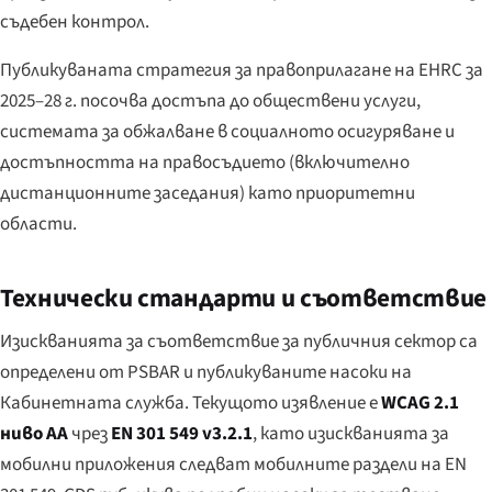
съдебен контрол.
Публикуваната стратегия за правоприлагане на EHRC за
2025–28 г. посочва достъпа до обществени услуги,
системата за обжалване в социалното осигуряване и
достъпността на правосъдието (включително
дистанционните заседания) като приоритетни
области.
Технически стандарти и съответствие
Изискванията за съответствие за публичния сектор са
определени от PSBAR и публикуваните насоки на
Кабинетната служба. Текущото изявление е
WCAG 2.1
ниво AA
чрез
EN 301 549 v3.2.1
, като изискванията за
мобилни приложения следват мобилните раздели на EN