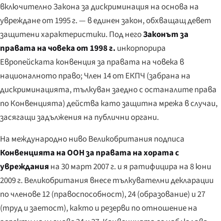
включително Закона за дискриминация на основа на
увреждане от 1995 г. — в единен закон, обхващащ девет
защитени характеристики. Под него
Законът за
правата на човека от 1998 г.
инкорпорира
Европейската конвенция за правата на човека в
националното право; Член 14 от ЕКПЧ (забрана на
дискриминацията, тълкуван заедно с останалите права
по Конвенцията) действа като защитна мрежа в случаи,
засягащи задължения на публични органи.
На международно ниво Великобритания подписа
Конвенцията на ООН за правата на хората с
увреждания
на 30 март 2007 г. и я ратифицира на 8 юни
2009 г. Великобритания внесе тълкувателни декларации
по членове 12 (правоспособност), 24 (образование) и 27
(труд и заетост), както и резерви по отношение на