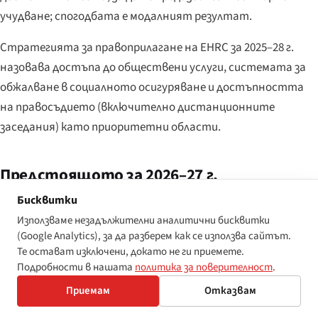
учудване; спогодбата е модалният резултат.
Стратегията за правоприлагане на EHRC за 2025–28 г.
назовава достъпа до обществени услуги, системата за
обжалване в социалното осигуряване и достъпността
на правосъдието (включително дистанционните
заседания) като приоритетни области.
Предстоящото за 2026–27 г.
Бисквитки
Три конкретни развития, за които трябва да се следи.
Използваме незадължителни аналитични бисквитки
Първо,
Законът за обществените поръчки от 2023 г.
(Google Analytics), за да разберем как се използва сайтът.
достига края на първия си пълен оперативен цикъл през
Те остават изключени, докато не ги приемете.
2026 г.; бележките по политиката на обществените
Подробности в нашата
политика за поверителност
.
поръчки (PPN) на Кабинетната служба за осъзната на
Приемам
Отказвам
достъпността обществена поръчка се очаква да бъдат