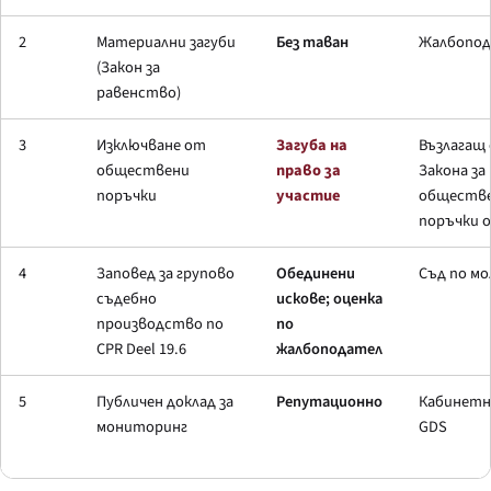
2
Материални загуби
Без таван
Жалбопод
(Закон за
равенство)
3
Изключване от
Загуба на
Възлагащ 
обществени
право за
Закона за
поръчки
участие
обществ
поръчки о
4
Заповед за групово
Обединени
Съд по мо
съдебно
искове; оценка
производство по
по
CPR Deel 19.6
жалбоподател
5
Публичен доклад за
Репутационно
Кабинетна
мониторинг
GDS