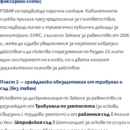
фиксирани глоби)
PSBAR не предвижда парична санкция. Кабинетната
служба прилага чрез предписания за съответствие,
последващи писма и тримесечни публични доклади за
мониторинг. EHRC, съгласно Закона за равенство от 2006
г., може да издава уведомления за незаконосъобразни
действия и да сключва споразумения по Раздел 23; нито
един инструмент не е глоба, но и двата налагат
задължителни планове за действие.
Пласт 2 — граждански обезщетения от трибунал и
съд (без таван)
Исковете за дискриминация по Закона за равенство се
разглеждат от
Трибунала по заетостта
(за искове,
свързани с трудова заетост) и от
районния съд
в Англия
и Уелс (
Шерифския съд
в Шотландия) за искове по услуги и