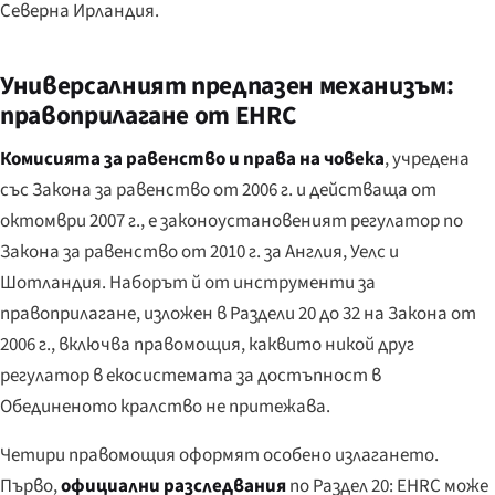
Северна Ирландия.
Универсалният предпазен механизъм:
правоприлагане от EHRC
Комисията за равенство и права на човека
, учредена
със Закона за равенство от 2006 г. и действаща от
октомври 2007 г., е законоустановеният регулатор по
Закона за равенство от 2010 г. за Англия, Уелс и
Шотландия. Наборът й от инструменти за
правоприлагане, изложен в Раздели 20 до 32 на Закона от
2006 г., включва правомощия, каквито никой друг
регулатор в екосистемата за достъпност в
Обединеното кралство не притежава.
Четири правомощия оформят особено излагането.
Първо,
официални разследвания
по Раздел 20: EHRC може