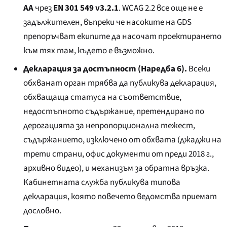
AA
чрез
EN 301 549 v3.2.1
. WCAG 2.2 все още не е
задължителен, въпреки че насоките на GDS
препоръчват екипите да насочат проектирането
към тях там, където е възможно.
Декларация за достъпност (Наредба 6).
Всеки
обхванат орган трябва да публикува декларация,
обхващаща статуса на съответствие,
недостъпното съдържание, претендирано по
дерогацията за непропорционална тежест,
съдържанието, изключено от обхвата (джаджи на
трети страни, офис документи от преди 2018 г.,
архивно видео), и механизъм за обратна връзка.
Кабинетната служба публикува типова
декларация, която повечето ведомства приемат
дословно.