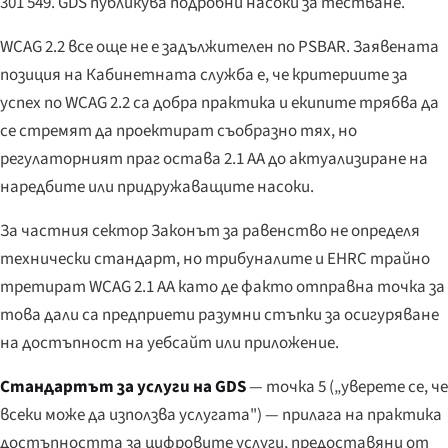
301 549. GDS публикува подробни насоки за тестване.
WCAG 2.2 все още не е задължителен по PSBAR. Заявената
позиция на Кабинетната служба е, че критериите за
успех по WCAG 2.2 са добра практика и екипите трябва да
се стремят да проектират съобразно тях, но
регулаторният праг остава 2.1 AA до актуализиране на
наредбите или придружаващите насоки.
За частния сектор Законът за равенство не определя
технически стандарт, но трибуналите и EHRC трайно
третират WCAG 2.1 AA като де факто отправна точка за
това дали са предприети разумни стъпки за осигуряване
на достъпност на уебсайт или приложение.
Стандартът за услуги на GDS
— точка 5 („уверете се, че
всеки може да използва услугата") — прилага на практика
достъпността за цифровите услуги, предоставяни от