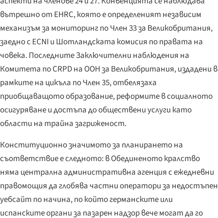
аспекти на членове 24 и 27. Конвенцията се наблюдава
вътрешно от EHRC, която е определеният независим
механизъм за мониторинг по Член 33 за Великобритания,
заедно с ECNI и Шотландската комисия по правата на
човека. Последните Заключителни наблюдения на
Комитета по CRPD на ООН за Великобритания, издадени в
рамките на цикъла по Член 35, отбелязаха
приобщаващото образование, реформите в социалното
осигуряване и достъпа до обществени услуги като
области на трайна загриженост.
Конституционно значимото за планирането на
съответствие е следното: в Обединеното кралство
няма централна административна агенция с ежедневни
правомощия да глобява частни оператори за недостъпен
уебсайт по начина, по който германските или
испанските органи за пазарен надзор вече могат да го