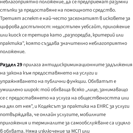
неблагоприятно положение, да се предприемат разумни
стъпки за предоставяне на помощното средство.
Третият аспект е най-често засегнатият в исковете за
цифрова достъпност: недостъпен уебсайт, приложение
или киоск се третира като „разпоредба, критерий или
практика", която създава значително неблагоприятно
положение.
Раздел 29
прилага антидискриминационните задължения
на закона към предоставянето на услуги и
упражняването на публични функции. Обхватът е
умишлено широк: той обхваща всяко „лице, занимаващо
се с предоставянето на услуга на обществеността или
на дял от нея", и Кодексът за практика на EHRC за услуги
потвърждава, че онлайн услугите, мобилните
приложения и терминалите за самообслужване са изцяло
в обхвата. Няма изключение за МСП или