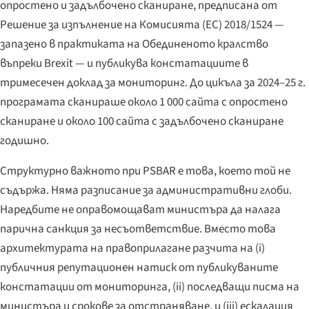
опростено и задълбочено сканиране, предписана от
Решение за изпълнение на Комисията (ЕС) 2018/1524 —
запазено в практиката на Обединеното кралство
въпреки Brexit — и публикува констатациите в
тримесечен доклад за мониторинг. До цикъла за 2024–25 г.
програмата сканираше около 1 000 сайта с опростено
сканиране и около 100 сайта с задълбочено сканиране
годишно.
Структурно важното при PSBAR е това, което той
не
съдържа. Няма разписание за административни глоби.
Наредбите не оправомощават министъра да налага
парична санкция за несъответствие. Вместо това
архитектурата на правоприлагане разчита на (i)
публичния репутационен натиск от публикуваните
констатации от мониторинга, (ii) последващи писма на
министъра и срокове за отстраняване, и (iii) ескалация