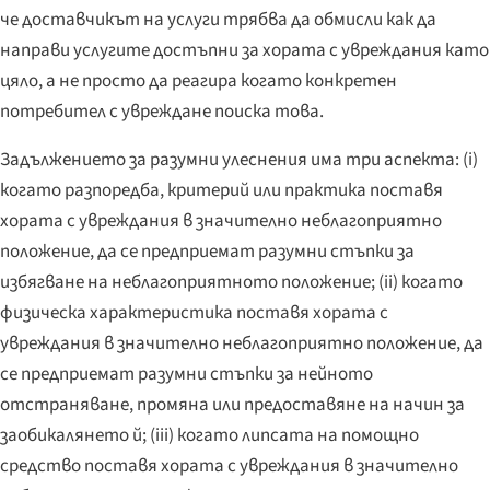
че доставчикът на услуги трябва да обмисли как да
направи услугите достъпни за хората с увреждания като
цяло, а не просто да реагира когато конкретен
потребител с увреждане поиска това.
Задължението за разумни улеснения има три аспекта: (i)
когато разпоредба, критерий или практика поставя
хората с увреждания в значително неблагоприятно
положение, да се предприемат разумни стъпки за
избягване на неблагоприятното положение; (ii) когато
физическа характеристика поставя хората с
увреждания в значително неблагоприятно положение, да
се предприемат разумни стъпки за нейното
отстраняване, промяна или предоставяне на начин за
заобикалянето й; (iii) когато липсата на помощно
средство поставя хората с увреждания в значително