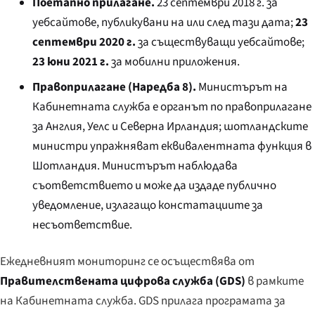
Поетапно прилагане.
23 септември 2018 г. за
уебсайтове, публикувани на или след тази дата;
23
септември 2020 г.
за съществуващи уебсайтове;
23 юни 2021 г.
за мобилни приложения.
Правоприлагане (Наредба 8).
Министърът на
Кабинетната служба е органът по правоприлагане
за Англия, Уелс и Северна Ирландия; шотландските
министри упражняват еквивалентната функция в
Шотландия. Министърът наблюдава
съответствието и може да издаде публично
уведомление, излагащо констатациите за
несъответствие.
Ежедневният мониторинг се осъществява от
Правителствената цифрова служба (GDS)
в рамките
на Кабинетната служба. GDS прилага програмата за