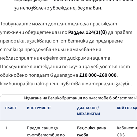
за непозволено увреждане, без таван.
Трибуналите могат допълнително да присъждат
утежнени обезщетения и по
Раздел 124(2)(в)
да правят
препоръки, изискващи от ответника да предприеме
стъпки за преодоляване или намаляване на
неблагоприятния ефект от дискриминацията.
Последните присъждания по случаи за уеб достъпност
обикновено попадат в диапазона
£10 000–£60 000
,
комбинирайки накърнени чувства и материални загуби.
Излагане на Великобритания по пластове в областта н
ПЛАСТ
ИНСТРУМЕНТ
ДИАПАЗОН /
КОЙ ГО ЗА
МЕХАНИЗЪМ
1
Предписание за
Без фиксирана
Кабинетна
съответствие по
глоба
GDS