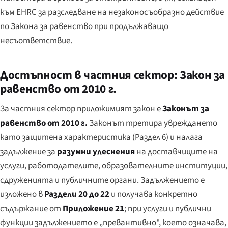
към EHRC за разследване на незаконосъобразно действие
по Закона за равенство при продължаващо
несъответствие.
Достъпност в частния сектор: Закон за
равенство от 2010 г.
За частния сектор приложимият закон е
Законът за
равенство от 2010 г.
Законът третира увреждането
като защитена характеристика (Раздел 6) и налага
задължение за
разумни улеснения
на доставчиците на
услуги, работодателите, образователните институции,
сдруженията и публичните органи. Задължението е
изложено в
Раздели 20 до 22
и получава конкретно
съдържание от
Приложение 21
; при услуги и публични
функции задължението е „превантивно", което означава,