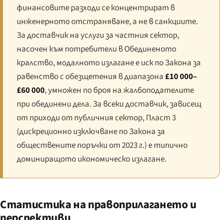
финансовите разходи се концентрират в
инженерното отстраняване, а не в санкциите.
За доставчик на услуги за частния сектор,
насочен към потребители в Обединеното
кралство, модалното излагане е иск по Закона за
равенство с обезщетения в диапазона
£10 000–
£60 000
, умножен по броя на жалбоподателите
при обединени дела. За всеки доставчик, зависещ
от приходи от публичния сектор, Пласт 3
(дискреционно изключване по Закона за
обществените поръчки от 2023 г.) е типично
доминиращото икономическо излагане.
Статистика на правоприлагането и
перспективи