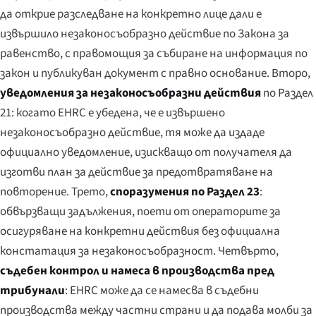
да открие разследване на конкретно лице дали е
извършило незаконосъобразно действие по Закона за
равенство, с правомощия за събиране на информация по
закон и публикуван документ с правно основание. Второ,
уведомления за незаконосъобразни действия
по Раздел
21: когато EHRC е убедена, че е извършено
незаконосъобразно действие, тя може да издаде
официално уведомление, изискващо от получателя да
изготви план за действие за предотвратяване на
повторение. Трето,
споразумения по Раздел 23
:
обвързващи задължения, поети от операторите за
осигуряване на конкретни действия без официална
констатация за незаконосъобразност. Четвърто,
съдебен контрол и намеса в производства пред
трибунали
: EHRC може да се намесва в съдебни
производства между частни страни и да подава молби за