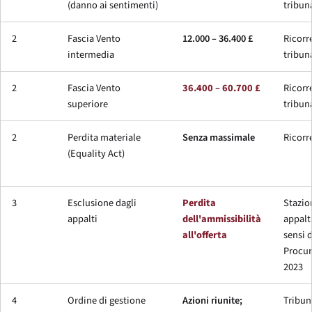
(danno ai sentimenti)
tribun
2
Fascia Vento
12.000 – 36.400 £
Ricorr
intermedia
tribun
2
Fascia Vento
36.400 – 60.700 £
Ricorr
superiore
tribun
2
Perdita materiale
Senza massimale
Ricorr
(Equality Act)
3
Esclusione dagli
Perdita
Stazio
appalti
dell'ammissibilità
appalt
all'offerta
sensi 
Procu
2023
4
Ordine di gestione
Azioni riunite;
Tribun