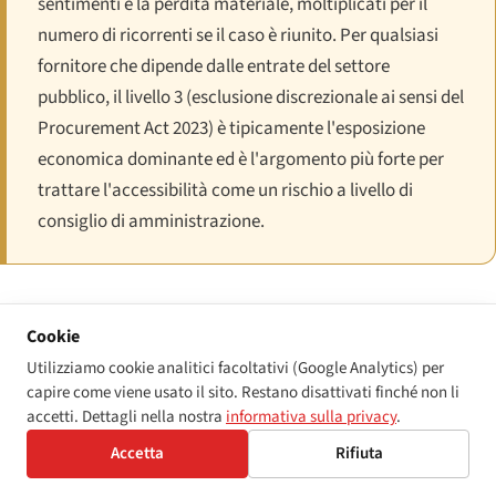
sentimenti e la perdita materiale, moltiplicati per il
numero di ricorrenti se il caso è riunito. Per qualsiasi
fornitore che dipende dalle entrate del settore
pubblico, il livello 3 (esclusione discrezionale ai sensi del
Procurement Act 2023) è tipicamente l'esposizione
economica dominante ed è l'argomento più forte per
trattare l'accessibilità come un rischio a livello di
consiglio di amministrazione.
Registro dell'applicazione e prospettive
Cookie
Il programma di monitoraggio del PSBAR è operativo dal 2020 e
Utilizziamo cookie analitici facoltativi (Google Analytics) per
capire come viene usato il sito. Restano disattivati finché non li
si è evoluto visibilmente nel corso dei cicli successivi. I rapporti
accetti. Dettagli nella nostra
informativa sulla privacy
.
trimestrali di monitoraggio del GDS mostrano un chiaro
Accetta
Rifiuta
andamento: il gruppo dei dipartimenti del governo centrale è il
più costantemente conforme; la popolazione di autorità locali e