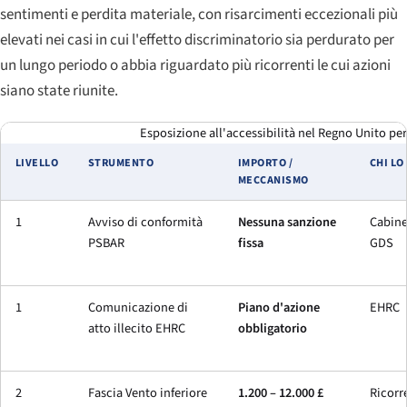
sentimenti e perdita materiale, con risarcimenti eccezionali più
elevati nei casi in cui l'effetto discriminatorio sia perdurato per
un lungo periodo o abbia riguardato più ricorrenti le cui azioni
siano state riunite.
Esposizione all'accessibilità nel Regno Unito per l
LIVELLO
STRUMENTO
IMPORTO /
CHI LO
MECCANISMO
1
Avviso di conformità
Nessuna sanzione
Cabine
PSBAR
fissa
GDS
1
Comunicazione di
Piano d'azione
EHRC
atto illecito EHRC
obbligatorio
2
Fascia Vento inferiore
1.200 – 12.000 £
Ricorr