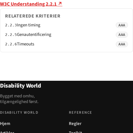
W3C Understanding 2.2.1 ↗
RELATEREDE KRITERIER
Ingen timing
AAA
2.2.3
Genautentificering
AAA
2.2.5
Timeouts
AAA
2.2.6
Disability World
Bygget med omhu,
tilgængelighed først.
DISABILITY WORLD
REFERENCE
Hjem
Regler