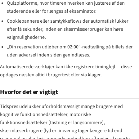
Quizplatforme, hvor timeren hverken kan justeres af den
studerende eller forlænges af eksaminator.
Cookiebannere eller samtykkeflows der automatisk lukker
efter få sekunder, inden en skærmlæserbruger kan høre
valgmulighederne.
„Din reservation udløber om 02:00“-nedtælling på billetsider
uden advarsel inden siden genindlæses.
Automatiserede værktøjer kan ikke registrere timingfejl — disse
opdages næsten altid i brugertest eller via klager.
Hvorfor det er vigtigt
Tidspres udelukker uforholdsmæssigt mange brugere med
kognitive funktionsnedsættelser, motoriske
funktionsnedsættelser (tastning er langsommere),
skærmlæserbrugere (lyd er lineær og tager længere tid end
scanning) og alle, hvis opmærksomhed kan afbrydes af smerte,