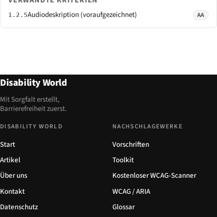
VERWANDTE KRITERIEN
Audiodeskription (voraufgezeichnet)
AA
1.2.5
Disability World
Mit Sorgfalt erstellt,
Barrierefreiheit zuerst.
DISABILITY WORLD
NACHSCHLAGEWERKE
Start
Vorschriften
Artikel
Toolkit
Über uns
Kostenloser WCAG-Scanner
Kontakt
WCAG / ARIA
Datenschutz
Glossar