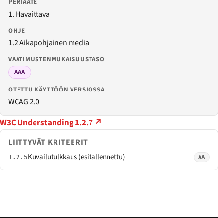
PERIAATE
1. Havaittava
OHJE
1.2 Aikapohjainen media
VAATIMUSTENMUKAISUUSTASO
AAA
OTETTU KÄYTTÖÖN VERSIOSSA
WCAG 2.0
W3C Understanding 1.2.7 ↗
LIITTYVÄT KRITEERIT
Kuvailutulkkaus (esitallennettu)
AA
1.2.5