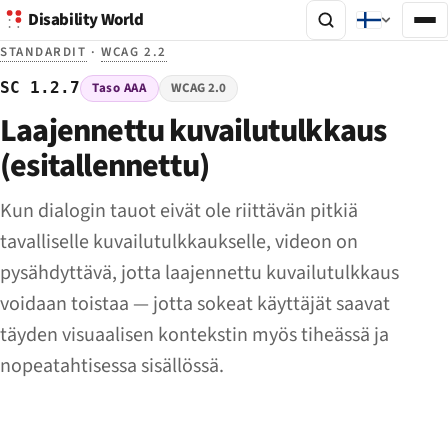
Disability World
STANDARDIT
·
WCAG 2.2
SC 1.2.7
Taso AAA
WCAG 2.0
Laajennettu kuvailutulkkaus
(esitallennettu)
Kun dialogin tauot eivät ole riittävän pitkiä
tavalliselle kuvailutulkkaukselle, videon on
pysähdyttävä, jotta laajennettu kuvailutulkkaus
voidaan toistaa — jotta sokeat käyttäjät saavat
täyden visuaalisen kontekstin myös tiheässä ja
nopeatahtisessa sisällössä.