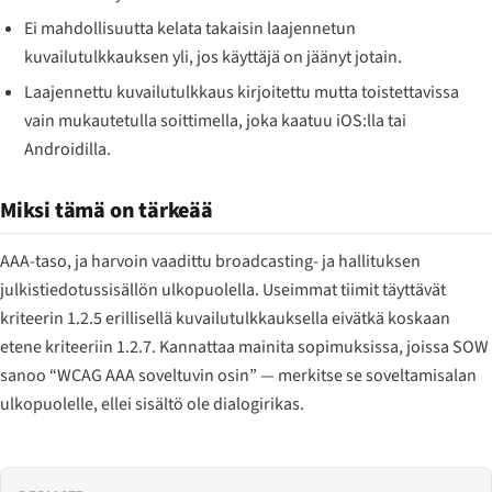
Ei mahdollisuutta kelata takaisin laajennetun
kuvailutulkkauksen yli, jos käyttäjä on jäänyt jotain.
Laajennettu kuvailutulkkaus kirjoitettu mutta toistettavissa
vain mukautetulla soittimella, joka kaatuu iOS:lla tai
Androidilla.
Miksi tämä on tärkeää
AAA-taso, ja harvoin vaadittu broadcasting- ja hallituksen
julkistiedotussisällön ulkopuolella. Useimmat tiimit täyttävät
kriteerin 1.2.5 erillisellä kuvailutulkkauksella eivätkä koskaan
etene kriteeriin 1.2.7. Kannattaa mainita sopimuksissa, joissa SOW
sanoo “WCAG AAA soveltuvin osin” — merkitse se soveltamisalan
ulkopuolelle, ellei sisältö ole dialogirikas.