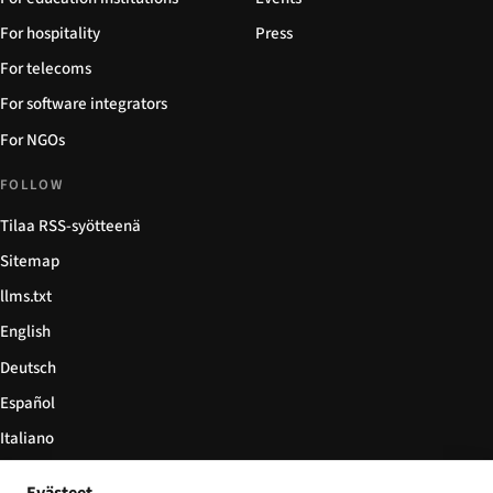
For hospitality
Press
For telecoms
For software integrators
For NGOs
FOLLOW
Tilaa RSS-syötteenä
Sitemap
llms.txt
English
Deutsch
Español
Italiano
Български
Evästeet