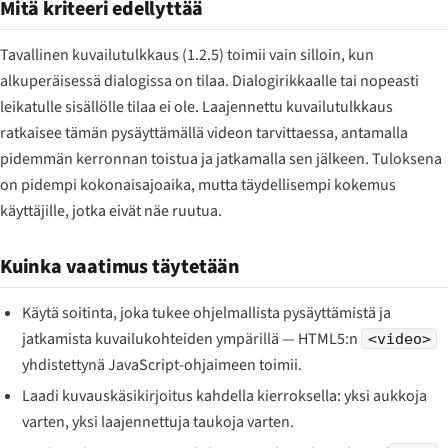
Mitä kriteeri edellyttää
Tavallinen kuvailutulkkaus (1.2.5) toimii vain silloin, kun
alkuperäisessä dialogissa on tilaa. Dialogirikkaalle tai nopeasti
leikatulle sisällölle tilaa ei ole. Laajennettu kuvailutulkkaus
ratkaisee tämän pysäyttämällä videon tarvittaessa, antamalla
pidemmän kerronnan toistua ja jatkamalla sen jälkeen. Tuloksena
on pidempi kokonaisajoaika, mutta täydellisempi kokemus
käyttäjille, jotka eivät näe ruutua.
Kuinka vaatimus täytetään
Käytä soitinta, joka tukee ohjelmallista pysäyttämistä ja
jatkamista kuvailukohteiden ympärillä — HTML5:n
<video>
yhdistettynä JavaScript-ohjaimeen toimii.
Laadi kuvauskäsikirjoitus kahdella kierroksella: yksi aukkoja
varten, yksi laajennettuja taukoja varten.