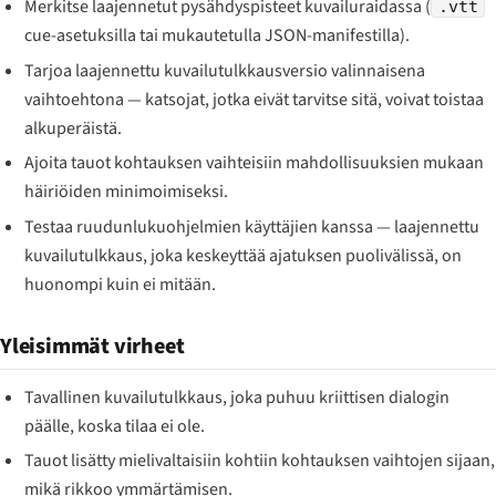
Merkitse laajennetut pysähdyspisteet kuvailuraidassa (
.vtt
cue-asetuksilla tai mukautetulla JSON-manifestilla).
Tarjoa laajennettu kuvailutulkkausversio valinnaisena
vaihtoehtona — katsojat, jotka eivät tarvitse sitä, voivat toistaa
alkuperäistä.
Ajoita tauot kohtauksen vaihteisiin mahdollisuuksien mukaan
häiriöiden minimoimiseksi.
Testaa ruudunlukuohjelmien käyttäjien kanssa — laajennettu
kuvailutulkkaus, joka keskeyttää ajatuksen puolivälissä, on
huonompi kuin ei mitään.
Yleisimmät virheet
Tavallinen kuvailutulkkaus, joka puhuu kriittisen dialogin
päälle, koska tilaa ei ole.
Tauot lisätty mielivaltaisiin kohtiin kohtauksen vaihtojen sijaan,
mikä rikkoo ymmärtämisen.