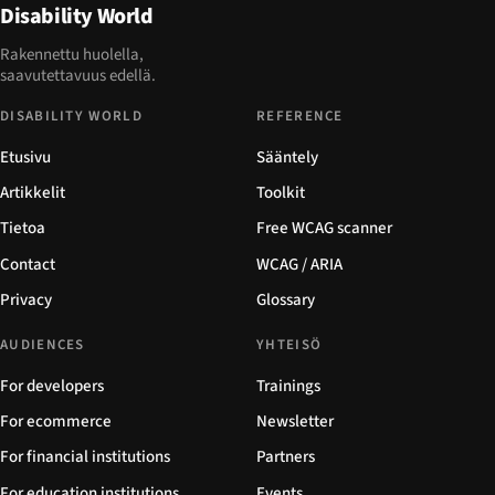
Disability World
Rakennettu huolella,
saavutettavuus edellä.
DISABILITY WORLD
REFERENCE
Etusivu
Sääntely
Artikkelit
Toolkit
Tietoa
Free WCAG scanner
Contact
WCAG / ARIA
Privacy
Glossary
AUDIENCES
YHTEISÖ
For developers
Trainings
For ecommerce
Newsletter
For financial institutions
Partners
For education institutions
Events