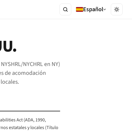
Español
UU.
 CA; NYSHRL/NYCHRL en NY)
gares de acomodación
 locales.
bilities Act (ADA, 1990,
os estatales y locales (Título