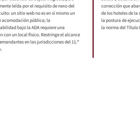
ente leída por el requisito de nexo del
corrección que abar
cuito: un sitio web no es en sí mismo un
de los hoteles de la
e acomodación pública; la
la postura de ejecuc
abilidad bajo la ADA requiere una
la norma del Título I
n con un local físico. Restringe el alcance
demandantes en las jurisdicciones del 11.º
.