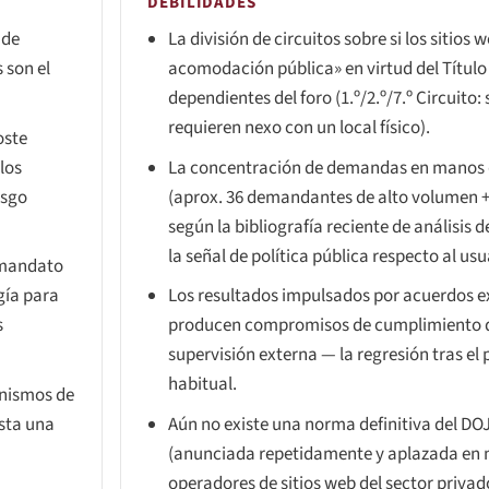
DEBILIDADES
 de
La división de circuitos sobre si los sitios
 son el
acomodación pública» en virtud del Título 
dependientes del foro (1.º/2.º/7.º Circuito: s
requieren nexo con un local físico).
oste
los
La concentración de demandas en manos 
esgo
(aprox. 36 demandantes de alto volumen +
según la bibliografía reciente de análisis 
la señal de política pública respecto al us
r mandato
gía para
Los resultados impulsados por acuerdos e
s
producen compromisos de cumplimiento de
supervisión externa — la regresión tras el
habitual.
anismos de
sta una
Aún no existe una norma definitiva del DOJ p
(anunciada repetidamente y aplazada en m
operadores de sitios web del sector privad