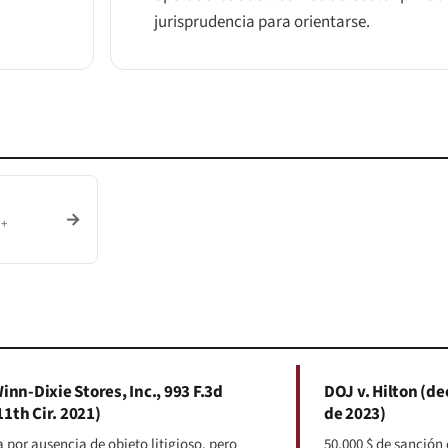
jurisprudencia para orientarse.
→
 +
Winn-Dixie Stores, Inc., 993 F.3d
DOJ v. Hilton (d
11th Cir. 2021)
de 2023)
 por ausencia de objeto litigioso, pero
50.000 $ de sanción 