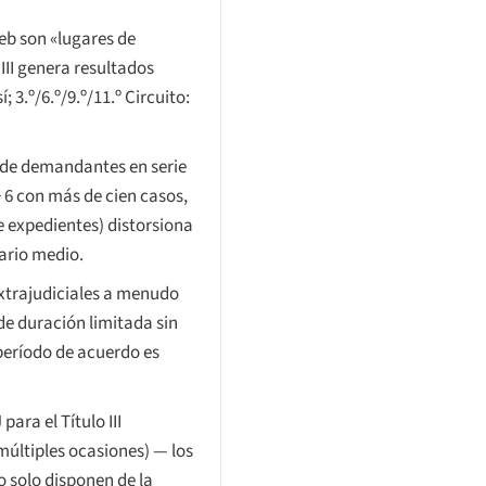
 web son «lugares de
III genera resultados
í; 3.º/6.º/9.º/11.º Circuito:
de demandantes en serie
 6 con más de cien casos,
de expedientes) distorsiona
uario medio.
xtrajudiciales a menudo
 duración limitada sin
 período de acuerdo es
ara el Título III
últiples ocasiones) — los
o solo disponen de la