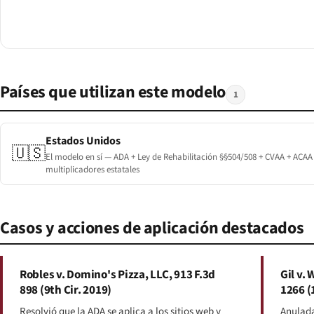
Países que utilizan este modelo
1
Estados Unidos
🇺🇸
El modelo en sí — ADA + Ley de Rehabilitación §§504/508 + CVAA + ACAA
multiplicadores estatales
Casos y acciones de aplicación destacados
Robles v. Domino's Pizza, LLC, 913 F.3d
Gil v. 
898 (9th Cir. 2019)
1266 (
Resolvió que la ADA se aplica a los sitios web y
Anulada