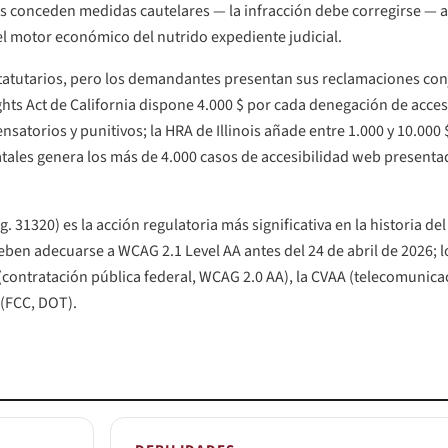
les conceden medidas cautelares — la infracción debe corregirse —
l motor económico del nutrido expediente judicial.
os estatutarios, pero los demandantes presentan sus reclamaciones
Rights Act de California dispone 4.000 $ por cada denegación de acce
orios y punitivos; la HRA de Illinois añade entre 1.000 y 10.000 $
tales genera los más de 4.000 casos de accesibilidad web present
eg. 31320) es la acción regulatoria más significativa en la historia d
deben adecuarse a WCAG 2.1 Level AA antes del 24 de abril de 2026
 (contratación pública federal, WCAG 2.0 AA), la CVAA (telecomunica
 (FCC, DOT).