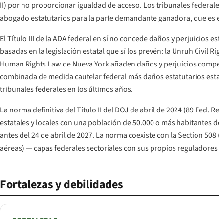
II) por no proporcionar igualdad de acceso. Los tribunales federa
abogado estatutarios para la parte demandante ganadora, que es e
El Título III de la ADA federal en sí no concede daños y perjuici
basadas en la legislación estatal que sí los prevén: la Unruh Civil 
Human Rights Law de Nueva York añaden daños y perjuicios compensat
combinada de medida cautelar federal más daños estatutarios esta
tribunales federales en los últimos años.
La norma definitiva del Título II del DOJ de abril de 2024 (89 Fed. R
estatales y locales con una población de 50.000 o más habitantes 
antes del 24 de abril de 2027. La norma coexiste con la Section 508
aéreas) — capas federales sectoriales con sus propios reguladores
Fortalezas y debilidades