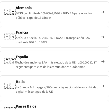
Alemania
🇩🇪
→
BFSG con límite de 100.000 €; BGG + BITV 2.0 para el sector
público; capa de 16 Länder
Francia
🇫🇷
→
Artículo 47 de la Loi 2005-102 + RGAA + transposición EAA
mediante DDADUE 2023
España
🇪🇸
→
Techo de sanciones EAA más elevado de la UE (1.000.000 €); 17
regímenes paralelos de las comunidades autónomas
Italia
🇮🇹
→
La Stanca Act (Legge 4/2004) es la ley nacional de accesibilidad
digital más antigua de la UE
Países Bajos