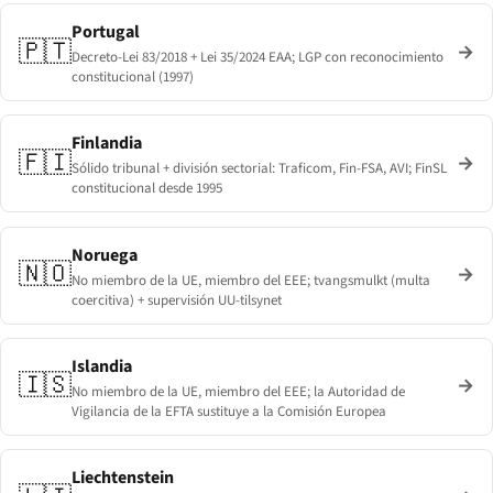
Portugal
🇵🇹
→
Decreto-Lei 83/2018 + Lei 35/2024 EAA; LGP con reconocimiento
constitucional (1997)
Finlandia
🇫🇮
→
Sólido tribunal + división sectorial: Traficom, Fin-FSA, AVI; FinSL
constitucional desde 1995
Noruega
🇳🇴
→
No miembro de la UE, miembro del EEE; tvangsmulkt (multa
coercitiva) + supervisión UU-tilsynet
Islandia
🇮🇸
→
No miembro de la UE, miembro del EEE; la Autoridad de
Vigilancia de la EFTA sustituye a la Comisión Europea
Liechtenstein