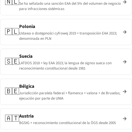
🇳🇱
→
Se ha señalado una sanción EAA del 5% del volumen de negocio
para infracciones sistémicas
Polonia
🇵🇱
→
Ustawa o dostępności cyfrowej 2019 + transposición EAA 2023;
denominada en PLN
Suecia
🇸🇪
→
LATDOS 2018 + ley EAA 2023; la lengua de signos sueca con
reconocimiento constitucional desde 1981
Bélgica
🇧🇪
→
Jurisdicción paralela federal + flamenca + valona + de Bruselas;
ejecución por parte de UNIA
Austria
🇦🇹
→
BGStG + reconocimiento constitucional de la ÖGS desde 2005