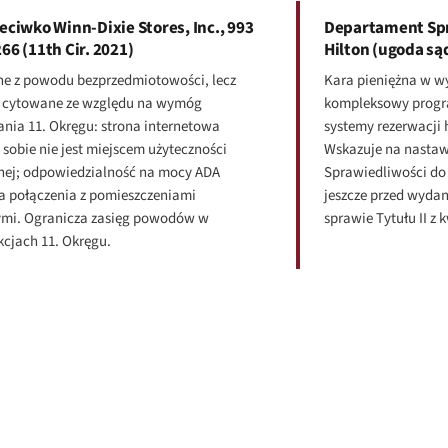
zeciwko Winn-Dixie Stores, Inc., 993
Departament Spr
266 (11th Cir. 2021)
Hilton (ugoda sąd
e z powodu bezprzedmiotowości, lecz
Kara pieniężna w w
o cytowane ze względu na wymóg
kompleksowy progr
nia 11. Okręgu: strona internetowa
systemy rezerwacji 
sobie nie jest miejscem użyteczności
Wskazuje na nasta
nej; odpowiedzialność na mocy ADA
Sprawiedliwości d
 połączenia z pomieszczeniami
jeszcze przed wyda
ymi. Ogranicza zasięg powodów w
sprawie Tytułu II z k
kcjach 11. Okręgu.