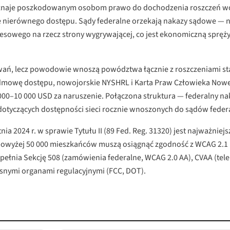
 przyznaje poszkodowanym osobom prawo do dochodzenia roszczeń w
nie nierównego dostępu. Sądy federalne orzekają nakazy sądowe — 
esowego na rzecz strony wygrywającej, co jest ekonomiczną spręż
wań, lecz powodowie wnoszą powództwa łącznie z roszczeniami sta
dą odmowę dostępu, nowojorskie NYSHRL i Karta Praw Człowieka No
000–10 000 USD za naruszenie. Połączona struktura — federalny n
tyczących dostępności sieci rocznie wnoszonych do sądów federal
a 2024 r. w sprawie Tytułu II (89 Fed. Reg. 31320) jest najważnie
powyżej 50 000 mieszkańców muszą osiągnąć zgodność z WCAG 2.1 L
upełnia Sekcję 508 (zamówienia federalne, WCAG 2.0 AA), CVAA (tel
snymi organami regulacyjnymi (FCC, DOT).