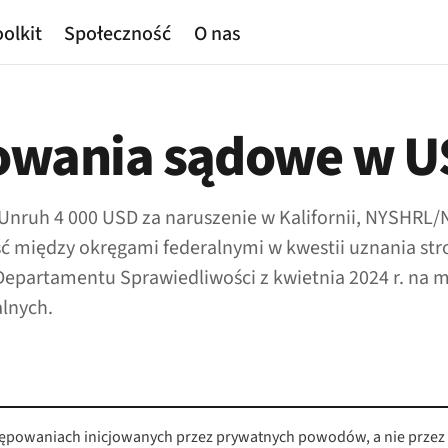
olkit
Społeczność
O nas
owania sądowe w U
i (Unruh 4 000 USD za naruszenie w Kalifornii, NYSH
ść między okręgami federalnymi w kwestii uznania st
Departamentu Sprawiedliwości z kwietnia 2024 r. na m
lnych.
stępowaniach inicjowanych przez prywatnych powodów, a nie przez