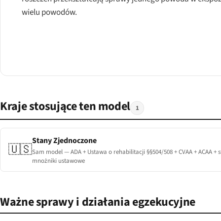
wielu powodów.
Kraje stosujące ten model
1
Stany Zjednoczone
🇺🇸
Sam model — ADA + Ustawa o rehabilitacji §§504/508 + CVAA + ACAA + 
mnożniki ustawowe
Ważne sprawy i działania egzekucyjne