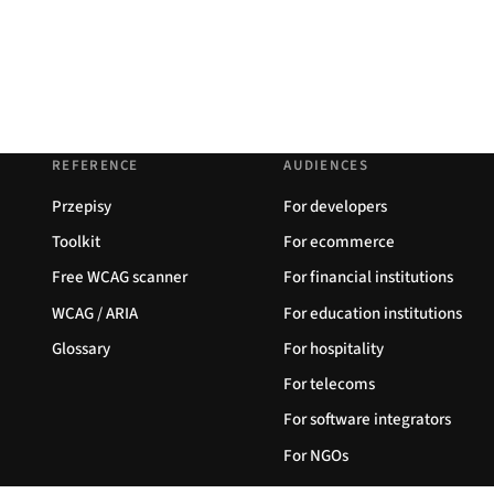
REFERENCE
AUDIENCES
Przepisy
For developers
Toolkit
For ecommerce
Free WCAG scanner
For financial institutions
WCAG / ARIA
For education institutions
Glossary
For hospitality
For telecoms
For software integrators
For NGOs