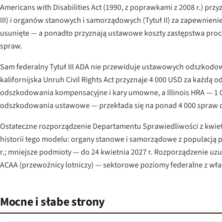
Americans with Disabilities Act (1990, z poprawkami z 2008 r.)
III) i organów stanowych i samorządowych (Tytuł II) za zapewnie
usunięte — a ponadto przyznają ustawowe koszty zastępstwa proc
spraw.
Sam federalny Tytuł III ADA nie przewiduje ustawowych odszkodo
kalifornijska Unruh Civil Rights Act przyznaje 4 000 USD za każ
odszkodowania kompensacyjne i kary umowne, a Illinois HRA — 1 
odszkodowania ustawowe — przekłada się na ponad 4 000 spraw do
Ostateczne rozporządzenie Departamentu Sprawiedliwości z kwietni
historii tego modelu: organy stanowe i samorządowe z populacją 
r.; mniejsze podmioty — do 24 kwietnia 2027 r. Rozporządzenie uz
ACAA (przewoźnicy lotniczy) — sektorowe poziomy federalne z wła
Mocne i słabe strony