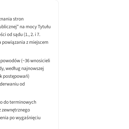
znania stron
ublicznej" na mocy Tytułu
 od sądu (1., 2. i 7.
aga powiązania z miejscem
 powodów (~36 wnosicieli
żdy, według najnowszej
tyk postępowań)
 oderwaniu od
to do terminowych
z zewnętrznego
enia po wygaśnięciu