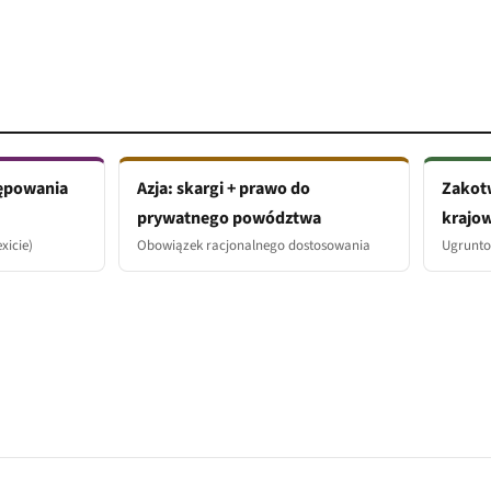
tępowania
Azja: skargi + prawo do
Zakotw
prywatnego powództwa
krajo
xicie)
Obowiązek racjonalnego dostosowania
Ugrunto