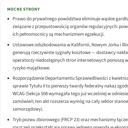
MOCNE STRONY
Prawo do prywatnego powództwa eliminuje wąskie gardł
związane z przepustowością organów regulacyjnych: pow
ich pełnomocnicy są mechanizmem egzekucji.
Ustawowe odszkodowania w Kalifornii, Nowym Jorku i Illi
generują rzeczywiste sygnały kosztowe — dostawcy nakła
operatorzy niedostępnych stron internetowych ponoszą 
ryzyko majątkowe.
Rozporządzenie Departamentu Sprawiedliwości z kwietnia 
sprawie Tytułu II to pierwszy twardy federalny nakaz zgod
WCAG (Sekcja 508 wymagała tego już wcześniej w odniesi
zamówień; ten akt rozszerza wymóg na cały sektor stanow
samorządowy).
Tryb pozwu zbiorowego (FRCP 23) oraz mechanizmy łącze
roszczeń przekształcają sprawy jednego powoda w ekspoz