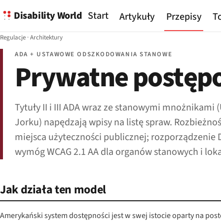
Disability World
Start
Artykuły
Przepisy
To
Regulacje
·
Architektury
ADA + USTAWOWE ODSZKODOWANIA STANOWE
Prywatne postęp
Tytuły II i III ADA wraz ze stanowymi mnożnikam
Jorku) napędzają wpisy na listę spraw. Rozbieżno
miejsca użyteczności publicznej; rozporządzenie 
wymóg WCAG 2.1 AA dla organów stanowych i loka
Jak działa ten model
Amerykański system dostępności jest w swej istocie oparty na po