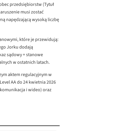
obec przedsiębiorstw (Tytuł
naruszenie musi zostać
yną napędzającą wysoką liczbę
nowymi, które je przewidują:
wego Jorku dodają
akaz sądowy + stanowe
nych w ostatnich latach.
jszym aktem regulacyjnym w
evel AA do 24 kwietnia 2026
ekomunikacja i wideo) oraz