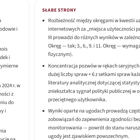
SŁABE STRONY
a
Rozbieżność między okręgami w kwestii u
odowie i
internetowych za „miejsca użyteczności p
III prowadzi do różnych wyników w zależności
Okręg — tak; 3., 6., 9. i 11. Okręg — wym
nois
fizycznym).
dek i
wymierne
Koncentracja pozwów w rękach seryjnych
dużej liczby spraw + 6 z setkami spraw ka
literatury analitycznej dotyczącej statys
2024 r. w
zniekształca sygnał polityki publicznej w
ności z
przeciętnego użytkownika.
eniu do
y i
Wyniki oparte na ugodach prowadzą częs
zobowiązań do zapewnienia zgodności be
monitorowania — powrót do stanu narusz
nia
ugody jest zjawiskiem powszechnym.
ycję na