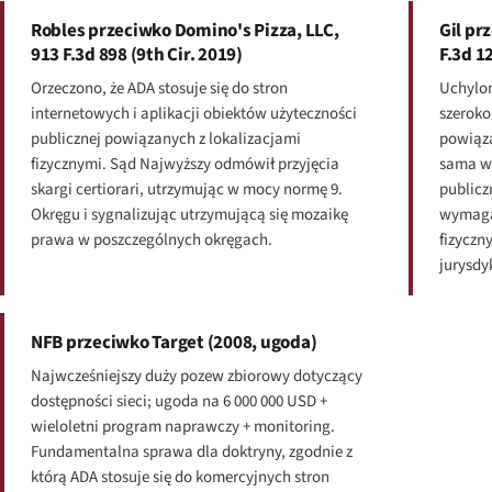
Robles przeciwko Domino's Pizza, LLC,
Gil pr
913 F.3d 898 (9th Cir. 2019)
F.3d 1
Orzeczono, że ADA stosuje się do stron
Uchylon
internetowych i aplikacji obiektów użyteczności
szerok
publicznej powiązanych z lokalizacjami
powiąza
fizycznymi. Sąd Najwyższy odmówił przyjęcia
sama w 
skargi certiorari, utrzymując w mocy normę 9.
publicz
Okręgu i sygnalizując utrzymującą się mozaikę
wymaga
prawa w poszczególnych okręgach.
fizyczn
jurysdy
NFB przeciwko Target (2008, ugoda)
Najwcześniejszy duży pozew zbiorowy dotyczący
dostępności sieci; ugoda na 6 000 000 USD +
wieloletni program naprawczy + monitoring.
Fundamentalna sprawa dla doktryny, zgodnie z
którą ADA stosuje się do komercyjnych stron