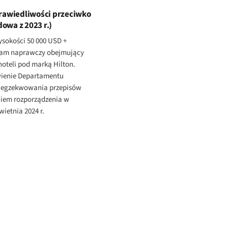
awiedliwości przeciwko
owa z 2023 r.)
ysokości 50 000 USD +
am naprawczy obejmujący
hoteli pod marką Hilton.
wienie Departamentu
o egzekwowania przepisów
niem rozporządzenia w
wietnia 2024 r.