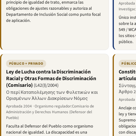
principio de igualdad de trato, enmarca las
Aprobada 
obligaciones de ajustes razonables y autoriza al
Investigaci
Departamento de Inclusión Social como punto focal
Único ins
de aplicación.
sobre la a
549 / WCA
los sitios
público.
PÚBLICO + PRIVADO
PÚBLICO
Ley de Lucha contra la Discriminación
Constit
Racial y Otras Formas de Discriminación
artícul
(Comisario)
(L42(I)/2004)
Σύνταγμ
Άρθρο 2
Ο περί Καταπολέμησης των Φυλετικών και
Ορισμένων Άλλων Διακρίσεων Νόμος
Aprobada
Aprobada 2004 · Organismo regulador:Comisario de
Anclaje c
Administración y Derechos Humanos (Defensor del
ley y tie
Pueblo)
Supremo l
Faculta al Defensor del Pueblo como organismo
obligacio
nacional de igualdad. La discapacidad es una
con disca