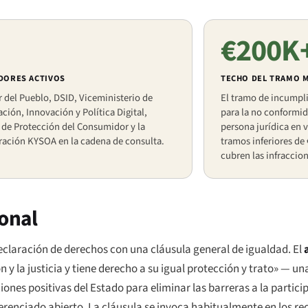
€200K
DORES ACTIVOS
TECHO DEL TRAMO 
 del Pueblo, DSID, Viceministerio de
El tramo de incumpli
ación, Innovación y Política Digital,
para la no conformi
 de Protección del Consumidor y la
persona jurídica en v
ración KYSOA en la cadena de consulta.
tramos inferiores de
cubren las infraccion
ional
eclaración de derechos con una cláusula general de igualdad. El
n y la justicia y tiene derecho a su igual protección y trato» — u
es positivas del Estado para eliminar las barreras a la partici
renciado abierto. La cláusula se invoca habitualmente en los rec