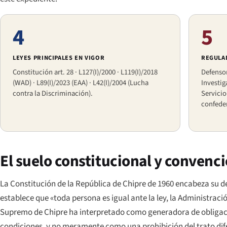
4
5
LEYES PRINCIPALES EN VIGOR
REGULA
Constitución art. 28 · L127(I)/2000 · L119(I)/2018
Defensor
(WAD) · L89(I)/2023 (EAA) · L42(I)/2004 (Lucha
Investig
contra la Discriminación).
Servicio
confede
El suelo constitucional y convenc
La Constitución de la República de Chipre de 1960 encabeza su d
establece que «toda persona es igual ante la ley, la Administració
Supremo de Chipre ha interpretado como generadora de obligacion
condiciones, y no meramente como una prohibición del trato dife