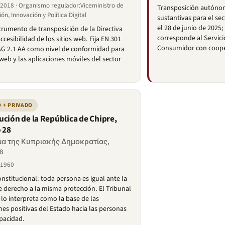
2018 · Organismo regulador:Viceministro de
Transposición autónom
ón, Innovación y Política Digital
sustantivas para el se
el 28 de junio de 2025;
trumento de transposición de la Directiva
corresponde al Servici
ccesibilidad de los sitios web. Fija EN 301
Consumidor con cooper
G 2.1 AA como nivel de conformidad para
 web y las aplicaciones móviles del sector
 + PRIVADO
ución de la República de Chipre,
o 28
α της Κυπριακής Δημοκρατίας,
8
 1960
onstitucional: toda persona es igual ante la
ne derecho a la misma protección. El Tribunal
o interpreta como la base de las
nes positivas del Estado hacia las personas
pacidad.