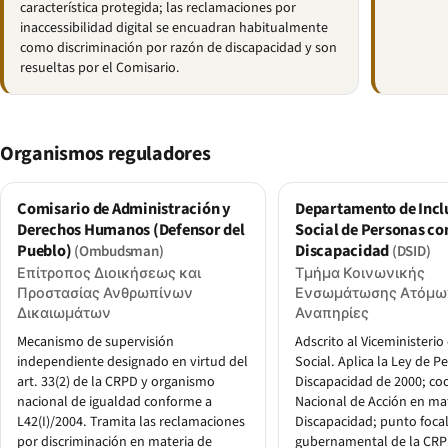
característica protegida; las reclamaciones por
inaccessibilidad digital se encuadran habitualmente
como discriminación por razón de discapacidad y son
resueltas por el Comisario.
Organismos reguladores
Comisario de Administración y
Departamento de Incl
Derechos Humanos (Defensor del
Social de Personas co
Pueblo)
Discapacidad
(Ombudsman)
(DSID)
Επίτροπος Διοικήσεως και
Τμήμα Κοινωνικής
Προστασίας Ανθρωπίνων
Ενσωμάτωσης Ατόμω
Δικαιωμάτων
Αναπηρίες
Mecanismo de supervisión
Adscrito al Viceministerio
independiente designado en virtud del
Social. Aplica la Ley de 
art. 33(2) de la CRPD y organismo
Discapacidad de 2000; coo
nacional de igualdad conforme a
Nacional de Acción en ma
L42(I)/2004. Tramita las reclamaciones
Discapacidad; punto foca
por discriminación en materia de
gubernamental de la CRPD 