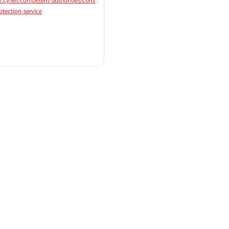
v.cy/en/competent-authorities/cons
tection-service