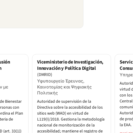
usión
Viceministerio de Investigación,
Servic
n
Innovación y Política Digital
Consu
(DMRID)
Υπηρε
Υφυπουργείο Έρευνας,
Autorid
ν με
Καινοτομίας και Ψηφιακής
virtud 
Πολιτικής
con los
Central
 de Bienestar
Autoridad de supervisión de la
comunic
Personas con
Directiva sobre la accesibilidad de los
Autorid
rdina el Plan
sitios web (WAD) en virtud de
de prod
teria de
L119(I)/2018. Gestiona la metodología
la EAA.
l
nacional de monitorización de la
(art. 33(1))
accesibilidad; mantiene el registro de