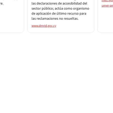
meci.go
re.
las declaraciones de accesibilidad del
umer-pro
sector público; actúa como organismo
de aplicación de último recurso para
las reclamaciones no resueltas.
www.dmrid.gov.cy