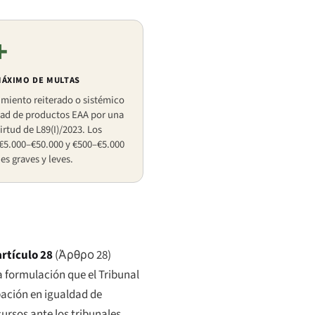
+
MÁXIMO DE MULTAS
miento reiterado o sistémico
dad de productos EAA por una
irtud de L89(I)/2023. Los
 €5.000–€50.000 y €500–€5.000
es graves y leves.
artículo 28
(
Άρθρο 28
)
na formulación que el Tribunal
pación en igualdad de
ursos ante los tribunales