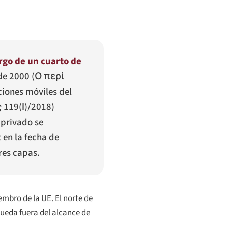
argo de un cuarto de
de 2000 (
Ο περί
aciones móviles del
 119(Ι)/2018
)
 privado se
 en la fecha de
res capas.
mbro de la UE. El norte de
queda fuera del alcance de