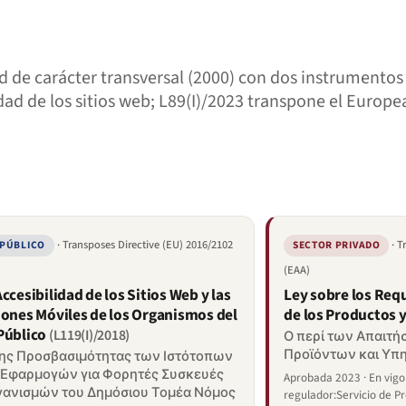
 de carácter transversal (2000) con dos instrumentos
dad de los sitios web; L89(I)/2023 transpone el Europea
· Transposes Directive (EU) 2016/2102
· T
 PÚBLICO
SECTOR PRIVADO
(EAA)
ccesibilidad de los Sitios Web y las
Ley sobre los Requ
iones Móviles de los Organismos del
de los Productos y
Público
(L119(I)/2018)
Ο περί των Απαιτ
Προϊόντων και Υπ
της Προσβασιμότητας των Ιστότοπων
 Εφαρμογών για Φορητές Συσκευές
Aprobada 2023 · En vig
ανισμών του Δημόσιου Τομέα Νόμος
regulador:Servicio de P