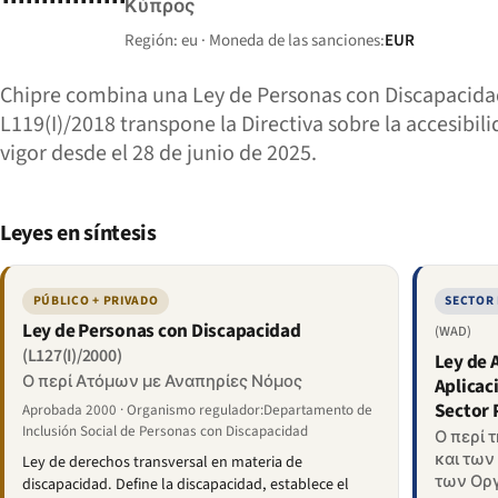
Κύπρος
Región: eu · Moneda de las sanciones:
EUR
Chipre combina una Ley de Personas con Discapacidad
L119(I)/2018 transpone la Directiva sobre la accesibili
vigor desde el 28 de junio de 2025.
Leyes en síntesis
PÚBLICO + PRIVADO
SECTOR
Ley de Personas con Discapacidad
(WAD)
(L127(I)/2000)
Ley de A
Ο περί Ατόμων με Αναπηρίες Νόμος
Aplicac
Sector 
Aprobada 2000 · Organismo regulador:Departamento de
Inclusión Social de Personas con Discapacidad
Ο περί 
και των
Ley de derechos transversal en materia de
των Οργ
discapacidad. Define la discapacidad, establece el