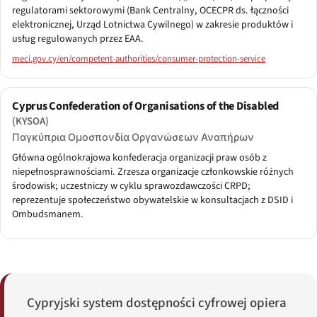
regulatorami sektorowymi (Bank Centralny, OCECPR ds. łączności
elektronicznej, Urząd Lotnictwa Cywilnego) w zakresie produktów i
usług regulowanych przez EAA.
meci.gov.cy/en/competent-authorities/consumer-protection-service
Cyprus Confederation of Organisations of the Disabled
(KYSOA)
Παγκύπρια Ομοσπονδία Οργανώσεων Αναπήρων
Główna ogólnokrajowa konfederacja organizacji praw osób z
niepełnosprawnościami. Zrzesza organizacje członkowskie różnych
środowisk; uczestniczy w cyklu sprawozdawczości CRPD;
reprezentuje społeczeństwo obywatelskie w konsultacjach z DSID i
Ombudsmanem.
Cypryjski system dostępności cyfrowej opiera