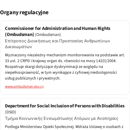
Organy regulacyjne
Commissioner for Administration and Human Rights
(Ombudsman)
(Ombudsman)
Επίτροπος Διοικήσεως και Προστασίας Ανθρωπίνων
Δικαιωμάτων
Wyznaczony niezależny mechanizm monitorowania na podstawie art.
33 ust. 2 CRPD i krajowy organ ds. równości na mocy L42(I)/2004.
Rozpatruje skargi dotyczące dyskryminacji ze względu na
niepełnosprawność, w tym wynikające z cyfrowej niedostępności
usług publicznych i prywatnych.
www.ombudsman.gov.cy
Department for Social Inclusion of Persons with Disabilities
(DSID)
Τμήμα Κοινωνικής Ενσωμάτωσης Ατόμων με Αναπηρίες
Podlega Ministerstwu Opieki Społecznej. Wdraża Ustawę o osobach z