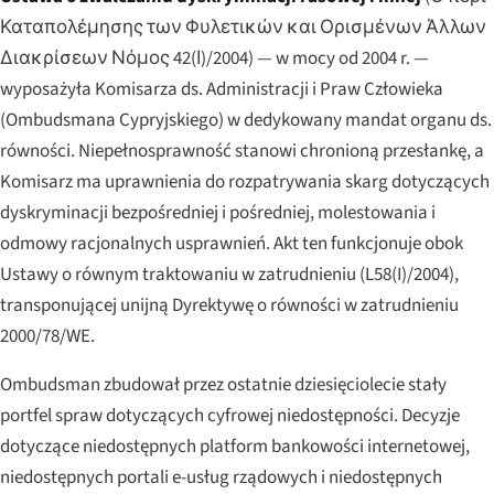
Καταπολέμησης των Φυλετικών και Ορισμένων Άλλων
Διακρίσεων Νόμος 42(Ι)/2004
) — w mocy od 2004 r. —
wyposażyła Komisarza ds. Administracji i Praw Człowieka
(Ombudsmana Cypryjskiego) w dedykowany mandat organu ds.
równości. Niepełnosprawność stanowi chronioną przesłankę, a
Komisarz ma uprawnienia do rozpatrywania skarg dotyczących
dyskryminacji bezpośredniej i pośredniej, molestowania i
odmowy racjonalnych usprawnień. Akt ten funkcjonuje obok
Ustawy o równym traktowaniu w zatrudnieniu (L58(I)/2004),
transponującej unijną Dyrektywę o równości w zatrudnieniu
2000/78/WE.
Ombudsman zbudował przez ostatnie dziesięciolecie stały
portfel spraw dotyczących cyfrowej niedostępności. Decyzje
dotyczące niedostępnych platform bankowości internetowej,
niedostępnych portali e-usług rządowych i niedostępnych