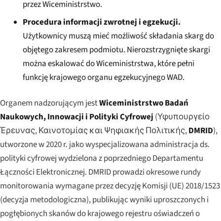
przez Wiceministrstwo.
Procedura informacji zwrotnej i egzekucji.
Użytkownicy muszą mieć możliwość składania skarg do
objętego zakresem podmiotu. Nierozstrzygnięte skargi
można eskalować do Wiceministrstwa, które pełni
funkcję krajowego organu egzekucyjnego WAD.
Organem nadzorującym jest
Wiceministrstwo Badań
Naukowych, Innowacji i Polityki Cyfrowej
(
Υφυπουργείο
Έρευνας, Καινοτομίας και Ψηφιακής Πολιτικής
,
DMRID
),
utworzone w 2020 r. jako wyspecjalizowana administracja ds.
polityki cyfrowej wydzielona z poprzedniego Departamentu
Łączności Elektronicznej. DMRID prowadzi okresowe rundy
monitorowania wymagane przez decyzję Komisji (UE) 2018/1523
(decyzja metodologiczna), publikując wyniki uproszczonych i
pogłębionych skanów do krajowego rejestru oświadczeń o