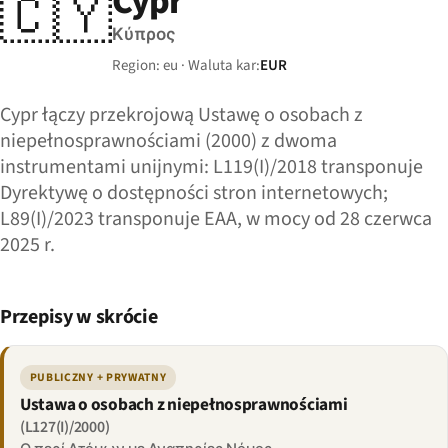
Cypr
🇨🇾
Κύπρος
Region: eu · Waluta kar:
EUR
Cypr łączy przekrojową Ustawę o osobach z
niepełnosprawnościami (2000) z dwoma
instrumentami unijnymi: L119(I)/2018 transponuje
Dyrektywę o dostępności stron internetowych;
L89(I)/2023 transponuje EAA, w mocy od 28 czerwca
2025 r.
Przepisy w skrócie
PUBLICZNY + PRYWATNY
Ustawa o osobach z niepełnosprawnościami
(L127(I)/2000)