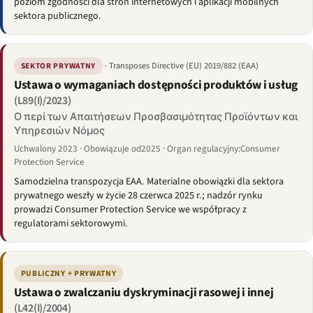
poziom zgodności dla stron internetowych i aplikacji mobilnych
sektora publicznego.
· Transposes Directive (EU) 2019/882 (EAA)
SEKTOR PRYWATNY
Ustawa o wymaganiach dostępności produktów i usług
(L89(I)/2023)
Ο περί των Απαιτήσεων Προσβασιμότητας Προϊόντων και
Υπηρεσιών Νόμος
Uchwalony 2023 · Obowiązuje od2025 · Organ regulacyjny:Consumer
Protection Service
Samodzielna transpozycja EAA. Materialne obowiązki dla sektora
prywatnego weszły w życie 28 czerwca 2025 r.; nadzór rynku
prowadzi Consumer Protection Service we współpracy z
regulatorami sektorowymi.
PUBLICZNY + PRYWATNY
Ustawa o zwalczaniu dyskryminacji rasowej i innej
(L42(I)/2004)