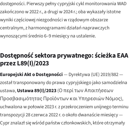
dostępności. Pierwszy pełny cypryjski cykl monitorowania WAD
zakończono w 2022 r., a drugi w 2024 r.; oba wykazały istotne
wyniki częściowej niezgodności w rządowym obszarze
centralnym, z harmonogramami działań naprawczych
wynoszącymi średnio 6–9 miesięcy na ustalenie.
Dostępność sektora prywatnego: ścieżka EAA
przez L89(I)/2023
Europejski Akt o Dostępności
— Dyrektywa (UE) 2019/882 —
został transponowany do prawa cypryjskiego jako samodzielna
ustawa,
Ustawa 89(I)/2023
(
Ο περί των Απαιτήσεων
Προσβασιμότητας Προϊόντων και Υπηρεσιών Νόμος
),
uchwalona w połowie 2023 r. z przekroczeniem unijnego terminu
transpozycji 28 czerwca 2022 r. o około dwanaście miesięcy —
Cypr znalazł się wśród państw członkowskich, które otrzymały