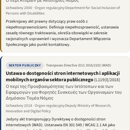
Ο περί Ατόμων με Αναπηρίες Νόμος
Uchwalony 2000 · Organ regulacyjny:Department for Social Inclusion of
Persons with Disabilities
Przekrojowy akt prawny dotyczący praw osób z
niepełnosprawnościami. Definiuje niepełnosprawność, ustanawia
zasadę równego traktowania, określa obowiązki w zakresie
racjonalnych usprawnień i wyznacza Departament Włączenia
Społecznego jako punkt kontaktowy.
· Transposes Directive (EU) 2016/2102 (WAD)
SEKTOR PUBLICZNY
Ustawa o dostępności stron internetowych i aplikacji
mobilnych organów sektora publicznego
(L119(I)/2018)
Ο περί της Προσβασιμότητας των Ιστότοπων και των
Εφαρμογών για Φορητές Συσκευές των Οργανισμών του
Δημόσιου Τομέα Νόμος
Uchwalony 2018 · Organ regulacyjny:Deputy Ministry of Research,
Innovation and Digital Policy
Jedyny akt transponujący Dyrektywę o dostępności stron
internetowych (WAD). Ustanawia EN 301 549 / WCAG 2.1 AA jako