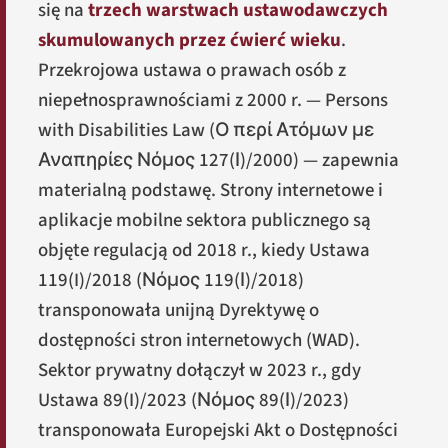
się na
trzech warstwach ustawodawczych
skumulowanych przez ćwierć wieku
.
Przekrojowa ustawa o prawach osób z
niepełnosprawnościami z 2000 r. — Persons
with Disabilities Law (
Ο περί Ατόμων με
Αναπηρίες Νόμος 127(Ι)/2000
) — zapewnia
materialną podstawę. Strony internetowe i
aplikacje mobilne sektora publicznego są
objęte regulacją od 2018 r., kiedy Ustawa
119(I)/2018 (
Νόμος 119(Ι)/2018
)
transponowała unijną Dyrektywę o
dostępności stron internetowych (WAD).
Sektor prywatny dołączył w 2023 r., gdy
Ustawa 89(I)/2023 (
Νόμος 89(Ι)/2023
)
transponowała Europejski Akt o Dostępności