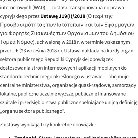
internetowych (WAD) — została transponowana do prawa
cypryjskiego przez
Ustawę 119(I)/2018
(
Ο περί της
Προσβασιμότητας των Ιστότοπων και των Εφαρμογών
για Φορητές Συσκευές των Οργανισμών του Δημόσιου
Τομέα Νόμος
), uchwaloną w 2018 r. w terminie wskazanym
przez UE (23 września 2018 r.). Ustawa nakłada na każdy organ
sektora publicznego Republiki Cypryjskiej obowiązek
dostosowania stron internetowych i aplikacji mobilnych do
standardu technicznego określonego w ustawie — obejmuje
centralne ministerstwa, organizacje quasi-rządowe, samorządy
lokalne, publiczne uczelnie wyższe, publicznie finansowane
szpitale i przedsiębiorstwa publiczne spełniające unijną definicję
„organu sektora publicznego“.
Z ustawy wynikają trzy konkretne obowiązki: