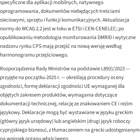
specyficzne dla aplikacji mobilnych, natywnego
oprogramowania, dokumentów niebędących treściami
sieciowymi, sprzętu i funkcji komunikacyjnych. Aktualizacja
normy do WCAG 2.2 jest w toku w ETSI i CEN-CENELEC; po
opublikowaniu metodologia monitorowania DMRID i wytyczne
nadzoru rynku CPS mają przejść na nową wersję według
harmonogramu przejściowego.
Rozporządzenia Rady Ministrów na podstawie L89(I)/2023 —
przyjęte na początku 2025 r. — określają procedury oceny
zgodności, formę deklaracji zgodności UE wymaganej dla
objętych zakresem produktów, wymagania dotyczące
dokumentacji technicznej, relację ze znakowaniem CE i reżim
językowy. Deklaracje mogą być wystawiane w języku greckim
(główny język urzędowy) lub angielskim (drugi język roboczy
cypryjskiego biznesu), z tłumaczeniem na grecki udostępnianym
na wniosek organu właściwego.