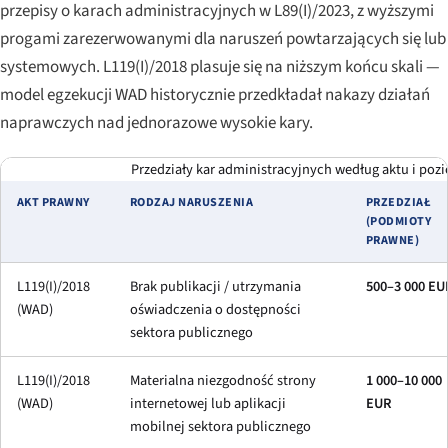
przepisy o karach administracyjnych w L89(I)/2023, z wyższymi
progami zarezerwowanymi dla naruszeń powtarzających się lub
systemowych. L119(I)/2018 plasuje się na niższym końcu skali —
model egzekucji WAD historycznie przedkładał nakazy działań
naprawczych nad jednorazowe wysokie kary.
Przedziały kar administracyjnych według aktu i poz
AKT PRAWNY
RODZAJ NARUSZENIA
PRZEDZIAŁ
(PODMIOTY
PRAWNE)
L119(I)/2018
Brak publikacji / utrzymania
500–3 000 EU
(WAD)
oświadczenia o dostępności
sektora publicznego
L119(I)/2018
Materialna niezgodność strony
1 000–10 000
(WAD)
internetowej lub aplikacji
EUR
mobilnej sektora publicznego