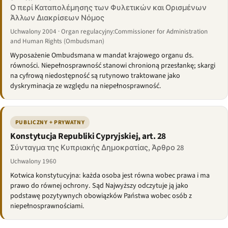
Ο περί Καταπολέμησης των Φυλετικών και Ορισμένων
Άλλων Διακρίσεων Νόμος
Uchwalony 2004 · Organ regulacyjny:Commissioner for Administration
and Human Rights (Ombudsman)
Wyposażenie Ombudsmana w mandat krajowego organu ds.
równości. Niepełnosprawność stanowi chronioną przesłankę; skargi
na cyfrową niedostępność są rutynowo traktowane jako
dyskryminacja ze względu na niepełnosprawność.
PUBLICZNY + PRYWATNY
Konstytucja Republiki Cypryjskiej, art. 28
Σύνταγμα της Κυπριακής Δημοκρατίας, Άρθρο 28
Uchwalony 1960
Kotwica konstytucyjna: każda osoba jest równa wobec prawa i ma
prawo do równej ochrony. Sąd Najwyższy odczytuje ją jako
podstawę pozytywnych obowiązków Państwa wobec osób z
niepełnosprawnościami.