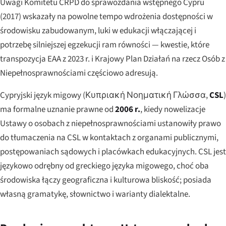
Uwagi Komitetu CRPD do sprawozdania wstępnego Cypru
(2017) wskazały na powolne tempo wdrożenia dostępności w
środowisku zabudowanym, luki w edukacji włączającej i
potrzebę silniejszej egzekucji ram równości — kwestie, które
transpozycja EAA z 2023 r. i Krajowy Plan Działań na rzecz Osób z
Niepełnosprawnościami częściowo adresują.
Cypryjski język migowy (
Κυπριακή Νοηματική Γλώσσα
,
CSL
)
ma formalne uznanie prawne od
2006 r.
, kiedy nowelizacje
Ustawy o osobach z niepełnosprawnościami ustanowiły prawo
do tłumaczenia na CSL w kontaktach z organami publicznymi,
postępowaniach sądowych i placówkach edukacyjnych. CSL jest
językowo odrębny od greckiego języka migowego, choć oba
środowiska łączy geograficzna i kulturowa bliskość; posiada
własną gramatykę, słownictwo i warianty dialektalne.