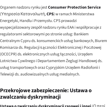
Organem nadzoru rynku jest
Consumer Protection Service
(
Υπηρεσία Καταναλωτή
,
CPS
) w ramach Ministerstwa
Energetyki, Handlu i Przemysłu. CPS prowadzi
wyspecjalizowany zespół nadzoru rynku EAA i współpracuje z
regulatorami sektorowymi po stronie usług: Bankiem
Centralnym Cypru ds. konsumenckich usług bankowych, Biurem
Komisarza ds. Regulacji Łączności Elektronicznej i Pocztowej
(OCECPR) ds. elektronicznych usług łączności, Urzędem
Lotnictwa Cywilnego i Departamentem Żeglugi Handlowej ds.
usług transportowych oraz Cypryjskim Urzędem Radiofonii i
Telewizji ds. audiowizualnych usług medialnych.
Przekrojowe zabezpieczenie: Ustawa o
zwalczaniu dyskryminacji
Ustawa o zwalczaniu dyskryminacji rasowej i innej
(
Ο περί