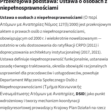
Przekrojowa podstawa: Ustawa o osobach z
niepełnosprawnościami
Ustawa o osobach z niepełnosprawnościami
(
Ο περί
Ατόμων με Αναπηρίες Νόμος 127(Ι)/2000
) jest przekrojowym
aktem o prawach osób z niepełnosprawnościami,
obowiązującym od 2000 r. i wielokrotnie nowelizowanym —
ostatnio w celu dostosowania do ratyfikacji CRPD (2011) i
doprecyzowania architektury instytucjonalnej (2017, 2021).
Ustawa definiuje niepełnosprawność funkcjonalnie, ustanawia
zasadę równego traktowania, określa obowiązki racjonalnych
usprawnień dla pracodawców i usługodawców, powołuje
Departament Włączenia Społecznego Osób z
Niepełnosprawnościami (
Τμήμα Κοινωνικής
Ενσωμάτωσης Ατόμων με Αναπηρίες
,
DSID
) jako punkt
wdrożeniowy i tworzy mechanizm koordynacji
międzyresortowej prowadzący Krajowy Plan Działań na rzecz