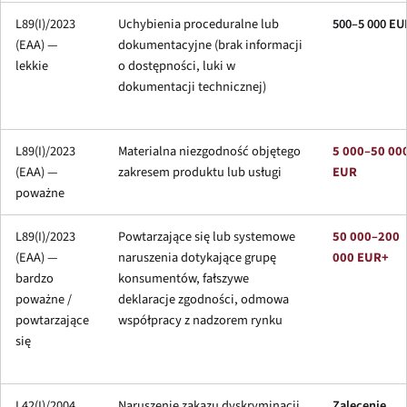
L89(I)/2023
Uchybienia proceduralne lub
500–5 000 EU
(EAA) —
dokumentacyjne (brak informacji
lekkie
o dostępności, luki w
dokumentacji technicznej)
L89(I)/2023
Materialna niezgodność objętego
5 000–50 00
(EAA) —
zakresem produktu lub usługi
EUR
poważne
L89(I)/2023
Powtarzające się lub systemowe
50 000–200
(EAA) —
naruszenia dotykające grupę
000 EUR+
bardzo
konsumentów, fałszywe
poważne /
deklaracje zgodności, odmowa
powtarzające
współpracy z nadzorem rynku
się
L42(I)/2004
Naruszenie zakazu dyskryminacji
Zalecenie