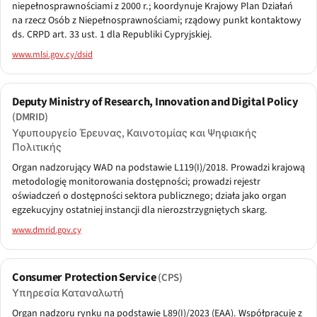
niepełnosprawnościami z 2000 r.; koordynuje Krajowy Plan Działań
na rzecz Osób z Niepełnosprawnościami; rządowy punkt kontaktowy
ds. CRPD art. 33 ust. 1 dla Republiki Cypryjskiej.
www.mlsi.gov.cy/dsid
Deputy Ministry of Research, Innovation and Digital Policy
(DMRID)
Υφυπουργείο Έρευνας, Καινοτομίας και Ψηφιακής
Πολιτικής
Organ nadzorujący WAD na podstawie L119(I)/2018. Prowadzi krajową
metodologię monitorowania dostępności; prowadzi rejestr
oświadczeń o dostępności sektora publicznego; działa jako organ
egzekucyjny ostatniej instancji dla nierozstrzygniętych skarg.
www.dmrid.gov.cy
Consumer Protection Service
(CPS)
Υπηρεσία Καταναλωτή
Organ nadzoru rynku na podstawie L89(I)/2023 (EAA). Współpracuje z