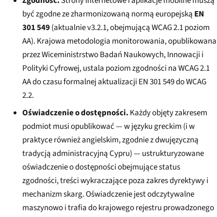
Zgodność.
Strony internetowe i aplikacje mobilne muszą
być zgodne ze zharmonizowaną normą europejską
EN
301 549
(aktualnie v3.2.1, obejmującą WCAG 2.1 poziom
AA). Krajowa metodologia monitorowania, opublikowana
przez Wiceministrstwo Badań Naukowych, Innowacji i
Polityki Cyfrowej, ustala poziom zgodności na WCAG 2.1
AA do czasu formalnej aktualizacji EN 301 549 do WCAG
2.2.
Oświadczenie o dostępności.
Każdy objęty zakresem
podmiot musi opublikować — w języku greckim (i w
praktyce również angielskim, zgodnie z dwujęzyczną
tradycją administracyjną Cypru) — ustrukturyzowane
oświadczenie o dostępności obejmujące status
zgodności, treści wykraczające poza zakres dyrektywy i
mechanizm skarg. Oświadczenie jest odczytywalne
maszynowo i trafia do krajowego rejestru prowadzonego