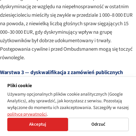
dyskryminację ze względu na niepełnosprawność w ostatnim
dziesięcioleciu mieściły się zwykle w przedziale 1 000–8 000 EUR
na powoda, z niewielką liczbą głośnych spraw sięgających 15
000–30 000 EUR, gdy dyskryminujący wpływ na grupę
użytkowników był dobrze udokumentowany i trwały.
Postępowania cywilne i przed Ombudsmanem mogą się toczyć
równolegle.
Warstwa 3 — dyskwalifikacja z zamówień publicznych
Cypryjska Ustawa o zamówieniach publicznych (L73(I)/2016),
Pliki cookie
transponująca unijne Dyrektywy Zamówieniowe, wymaga od
Używamy opcjonalnych plików cookie analitycznych (Google
zamawiających uwzględnienia dostępności na etapie
Analytics), aby sprawdzić, jak korzystasz z serwisu. Pozostają
specyfikacji technicznych i pozwala na dyskwalifikację
wyłączone do momentu ich zaakceptowania. Szczegóły w naszej
polityce prywatności
.
oferentów, wobec których stwierdzono poważne naruszenia —
Akceptuj
Odrzuć
kategoria obejmująca adjudykowane decyzje o dyskryminacji
związanej z dostępnością i istotne kary administracyjne na