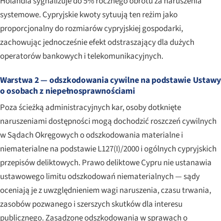
Holandia sygnalizuje do 5% rocznego obrotu za naruszenia
systemowe. Cypryjskie kwoty sytuują ten reżim jako
proporcjonalny do rozmiarów cypryjskiej gospodarki,
zachowując jednocześnie efekt odstraszający dla dużych
operatorów bankowych i telekomunikacyjnych.
Warstwa 2 — odszkodowania cywilne na podstawie Ustaw
o osobach z niepełnosprawnościami
Poza ścieżką administracyjnych kar, osoby dotknięte
naruszeniami dostępności mogą dochodzić roszczeń cywilnych
w Sądach Okręgowych o odszkodowania materialne i
niematerialne na podstawie L127(I)/2000 i ogólnych cypryjskich
przepisów deliktowych. Prawo deliktowe Cypru nie ustanawia
ustawowego limitu odszkodowań niematerialnych — sądy
oceniają je z uwzględnieniem wagi naruszenia, czasu trwania,
zasobów pozwanego i szerszych skutków dla interesu
publicznego. Zasądzone odszkodowania w sprawach o