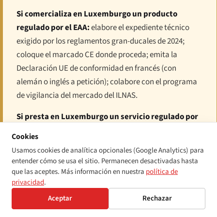
Si comercializa en Luxemburgo un producto
regulado por el EAA:
elabore el expediente técnico
exigido por los reglamentos gran-ducales de 2024;
coloque el marcado CE donde proceda; emita la
Declaración UE de conformidad en francés (con
alemán o inglés a petición); colabore con el programa
de vigilancia del mercado del ILNAS.
Si presta en Luxemburgo un servicio regulado por
el EAA:
publique el aviso estructurado de «información
Cookies
para los consumidores» sobre su enfoque de
Usamos cookies de analítica opcionales (Google Analytics) para
accesibilidad, en francés y al menos en otro idioma
entender cómo se usa el sitio. Permanecen desactivadas hasta
oficial relevante para su base de clientes; alinee su
que las aceptes. Más información en nuestra
política de
privacidad
.
servicio con WCAG 2.1 AA; designe un único punto de
contacto para las reclamaciones de accesibilidad;
Aceptar
Rechazar
documente la conformidad con los requisitos de