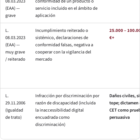
08.03.2023
conformidad de un producto o
(EAA) —
servicio incluido en el ámbito de
grave
aplicación
L.
Incumplimiento reiterado o
25.000 – 100.0
08.03.2023
sistémico, declaraciones de
€+
(EAA) —
conformidad falsas, negativa a
muy grave
cooperar con la vigilancia del
/ reiterado
mercado
L.
Infracción por discriminación por
Daños civiles, s
29.11.2006
razón de discapacidad (incluida
tope; dictamen 
(Igualdad
la inaccessibilidad digital
CET como prue
de trato)
encuadrada como
persuasiva
discriminación)