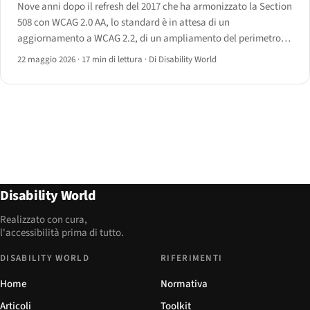
Nove anni dopo il refresh del 2017 che ha armonizzato la Section
508 con WCAG 2.0 AA, lo standard è in attesa di un
aggiornamento a WCAG 2.2, di un ampliamento del perimetro
agli appalti AI e la RFI 2025 dell'Access Board comincia a
22 maggio 2026
·
17 min di lettura
·
Di Disability World
delineare cosa verrà dopo.
Disability World
Realizzato con cura,
l'accessibilità prima di tutto.
DISABILITY WORLD
RIFERIMENTI
Home
Normativa
Articoli
Toolkit