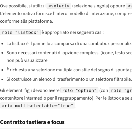
Ove possibile, si utilizzi
(selezione singola) oppure
<select>
<
L’elemento nativo fornisce l’intero modello di interazione, compresa
conforme alla piattaforma.
è appropriato nei seguenti casi:
role="listbox"
La listbox è il pannello a comparsa di una combobox personaliz
Sono necessari contenuti di opzione complessi (icone, testo s
non può visualizzare.
È richiesta una selezione multipla con stile del segno di spunta
Si costruisce un elenco di trasferimento o un selettore filtrabile
Gli elementi figli devono avere
(con
role="option"
role="g
contenitore intermedio per il raggruppamento). Per le listbox a sel
.
aria-multiselectable="true"
Contratto tastiera e focus