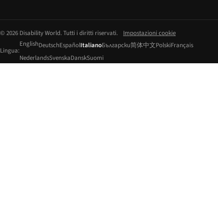
© 2026 Disability World. Tutti i diritti riservati.
Impostazioni cookie
English
Deutsch
Español
Italiano
Български
简体中文
Polski
Français
Lingua:
Nederlands
Svenska
Dansk
Suomi