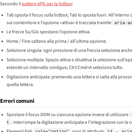
Secondo il
pattern APG per la listbox
:
Tab sposta il focus sulla listbox; Tab lo sposta fuori. All’interno 
sul contenitore e l’opzione «attiva» è tracciata tramite
aria-a
Le frecce Su/Giù spostano l’opzione attiva.
Home / Fine saltano alla prima / all’ultima opzione.
Selezione singola: ogni pressione di una freccia seleziona anche
Selezione multipla: Spazio attiva o disattiva la selezione sull’op
estende un intervallo contiguo; Ctrl/Cmd+A seleziona tutto.
Digitazione anticipata: premendo una lettera si salta alla pross
quella lettera.
Errori comuni
Spostare il focus DOM su ciascuna opzione invece di utilizzare
. Interrompe la digitazione anticipata e l’integrazione con la
t
Elementi figli
privi di attributo
—
role="option"
id
ari