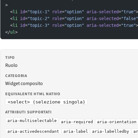
>
  <
li
 id
=
"topic-1"
 role
=
"option"
 aria-selected
=
"true"
  <
li
 id
=
"topic-2"
 role
=
"option"
 aria-selected
=
"false
  <
li
 id
=
"topic-3"
 role
=
"option"
 aria-selected
=
"true"
</
ul
>
TIPO
Ruolo
CATEGORIA
Widget composito
EQUIVALENTE HTML NATIVO
<select> (selezione singola)
ATTRIBUTI SUPPORTATI
aria-multiselectable
aria-required
aria-orientation
aria-activedescendant
aria-label
aria-labelledby
a