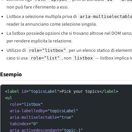
non può fare riferimento a essi.
Listbox a selezione multipla priva di
aria-multiselectabl
reader la annunciano come selezione singola.
La listbox possiede opzioni che si trovano altrove nel DOM senz
per rendere esplicita la relazione.
Utilizzo di
per un elenco statico di elementi
role="listbox"
caso si usa
, non
— listbox implica in
role="list"
listbox
Esempio
<
label
 id
=
"topicsLabel"
>Pick your topics</
label
>
<
ul
  role
=
"listbox"
  aria-labelledby
=
"topicsLabel"
  aria-multiselectable
=
"true"
  tabindex
=
"0"
  aria-activedescendant
=
"topic-1"