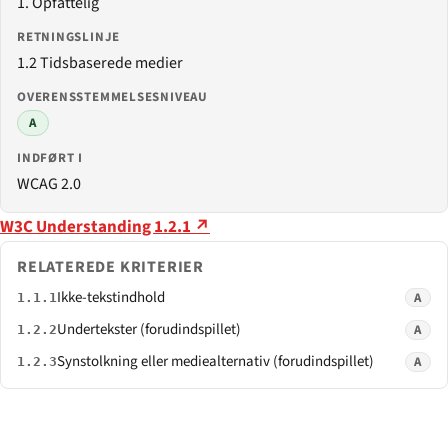
1. Opfattelig
RETNINGSLINJE
1.2 Tidsbaserede medier
OVERENSSTEMMELSESNIVEAU
A
INDFØRT I
WCAG 2.0
W3C Understanding 1.2.1 ↗
RELATEREDE KRITERIER
Ikke-tekstindhold
A
1.1.1
Undertekster (forudindspillet)
A
1.2.2
Synstolkning eller mediealternativ (forudindspillet)
A
1.2.3