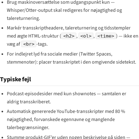
Brug maskinoversættelse som udgangspunkt kun —
Whisper/Otter-output skal redigeres for nøjagtighed og
talereturnering.
Markér transskriptheadere, talereturnering og tidsstempler
med ægte HTML-struktur (
,
,
) — ikke en
<h2>
<ol>
<time>
væg af
-tags.
<br>
For indlejret lyd fra sociale medier (Twitter Spaces,
stemmenoter): placer transskriptet i den omgivende sidetekst.
Typiske fejl
Podcast-episodesider med kun shownotes — samtalen er
aldrig transskriberet.
Automatisk genererede YouTube-transskripter med 80 %
nøjagtighed, forvanskede egennavne og manglende
talerbegrænsninger.
Stumme produkt-GIF’er uden nogen beskrivelse på siden —