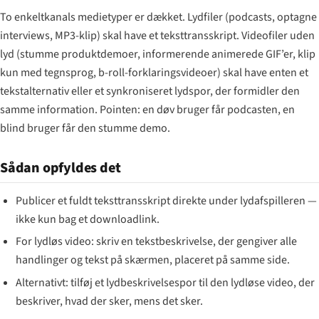
To enkeltkanals medietyper er dækket. Lydfiler (podcasts, optagne
interviews, MP3-klip) skal have et teksttransskript. Videofiler uden
lyd (stumme produktdemoer, informerende animerede GIF’er, klip
kun med tegnsprog, b-roll-forklaringsvideoer) skal have enten et
tekstalternativ eller et synkroniseret lydspor, der formidler den
samme information. Pointen: en døv bruger får podcasten, en
blind bruger får den stumme demo.
Sådan opfyldes det
Publicer et fuldt teksttransskript direkte under lydafspilleren —
ikke kun bag et downloadlink.
For lydløs video: skriv en tekstbeskrivelse, der gengiver alle
handlinger og tekst på skærmen, placeret på samme side.
Alternativt: tilføj et lydbeskrivelsespor til den lydløse video, der
beskriver, hvad der sker, mens det sker.