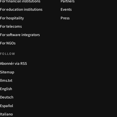
For financial institutions
Partners
For education institutions
Events
For hospitality
Press
For telecoms
For software integrators
For NGOs
FOLLOW
Abonnér via RSS
Sitemap
llms.txt
English
Deutsch
Español
Italiano