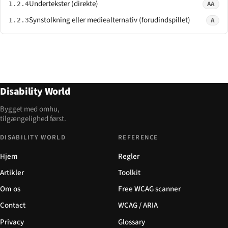
Undertekster (direkte)
AA
1.2.4
Synstolkning eller mediealternativ (forudindspillet)
A
1.2.3
Disability World
Bygget med omhu,
tilgængelighed først.
DISABILITY WORLD
REFERENCE
Hjem
Regler
Artikler
Toolkit
Om os
Free WCAG scanner
Contact
WCAG / ARIA
Privacy
Glossary