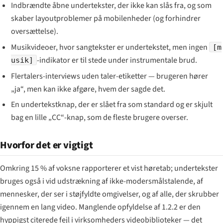
Indbrændte åbne undertekster, der ikke kan slås fra, og som
skaber layoutproblemer på mobilenheder (og forhindrer
oversættelse).
Musikvideoer, hvor sangtekster er undertekstet, men ingen
[m
-indikator er til stede under instrumentale brud.
usik]
Flertalers-interviews uden taler-etiketter — brugeren hører
„ja“, men kan ikke afgøre, hvem der sagde det.
En undertekstknap, der er slået fra som standard og er skjult
bag en lille „CC“-knap, som de fleste brugere overser.
Hvorfor det er vigtigt
Omkring 15 % af voksne rapporterer et vist høretab; undertekster
bruges også i vid udstrækning af ikke-modersmålstalende, af
mennesker, der ser i støjfyldte omgivelser, og af alle, der skrubber
igennem en lang video. Manglende opfyldelse af 1.2.2 er den
hyppigst citerede fejl i virksomheders videobiblioteker — det