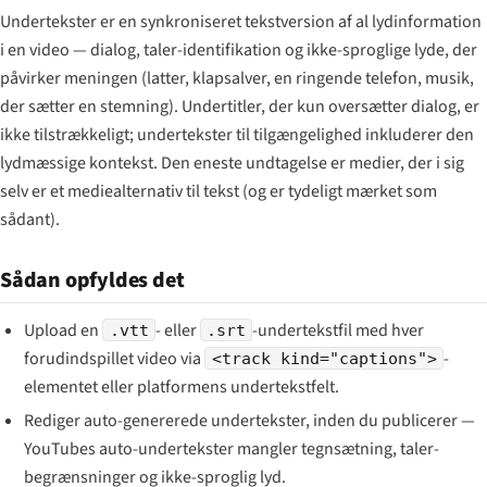
Undertekster er en synkroniseret tekstversion af al lydinformation
i en video — dialog, taler-identifikation og ikke-sproglige lyde, der
påvirker meningen (latter, klapsalver, en ringende telefon, musik,
der sætter en stemning). Undertitler, der kun oversætter dialog, er
ikke tilstrækkeligt; undertekster til tilgængelighed inkluderer den
lydmæssige kontekst. Den eneste undtagelse er medier, der i sig
selv er et mediealternativ til tekst (og er tydeligt mærket som
sådant).
Sådan opfyldes det
Upload en
- eller
-undertekstfil med hver
.vtt
.srt
forudindspillet video via
-
<track kind="captions">
elementet eller platformens undertekstfelt.
Rediger auto-genererede undertekster, inden du publicerer —
YouTubes auto-undertekster mangler tegnsætning, taler-
begrænsninger og ikke-sproglig lyd.