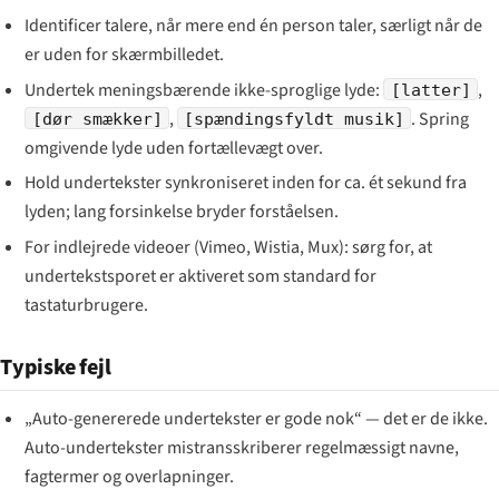
Identificer talere, når mere end én person taler, særligt når de
er uden for skærmbilledet.
Undertek meningsbærende ikke-sproglige lyde:
,
[latter]
,
. Spring
[dør smækker]
[spændingsfyldt musik]
omgivende lyde uden fortællevægt over.
Hold undertekster synkroniseret inden for ca. ét sekund fra
lyden; lang forsinkelse bryder forståelsen.
For indlejrede videoer (Vimeo, Wistia, Mux): sørg for, at
undertekstsporet er aktiveret som standard for
tastaturbrugere.
Typiske fejl
„Auto-genererede undertekster er gode nok“ — det er de ikke.
Auto-undertekster mistransskriberer regelmæssigt navne,
fagtermer og overlapninger.