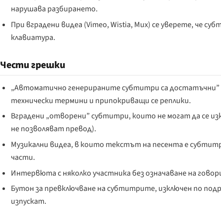
нарушава разбирането.
При вградени видеа (Vimeo, Wistia, Mux) се уверете, че 
клавиатура.
Чести грешки
„Автоматично генерираните субтитри са достатъчни” 
технически термини и припокриващи се реплики.
Вградени „отворени” субтитри, които не могат да се и
не позволяват превод).
Музикални видеа, в които текстът на песента е субтит
части.
Интервюта с няколко участника без означаване на говори
Бутон за превключване на субтитрите, изключен по под
изпускат.