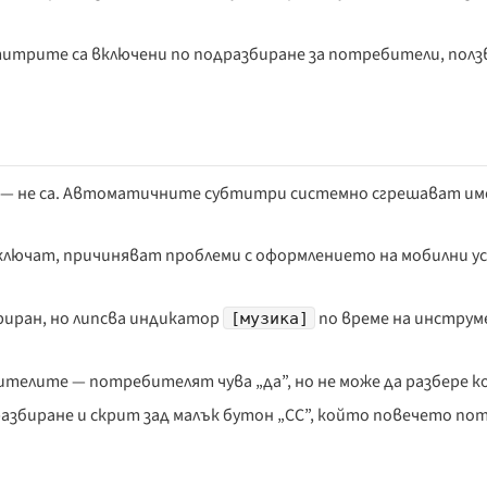
субтитрите са включени по подразбиране за потребители, пол
— не са. Автоматичните субтитри системно сгрешават им
зключат, причиняват проблеми с оформлението на мобилни у
риран, но липсва индикатор
по време на инстру
[музика]
телите — потребителят чува „да”, но не може да разбере кой
разбиране и скрит зад малък бутон „CC”, който повечето п