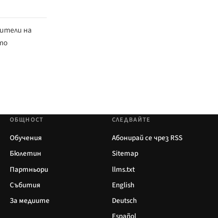
сители на
сто
ОБЩНОСТ
СЛЕДВАЙТЕ
Обучения
Абонирай се чрез RSS
Бюлетин
Sitemap
Партньори
llms.txt
Събития
English
За медиите
Deutsch
Español