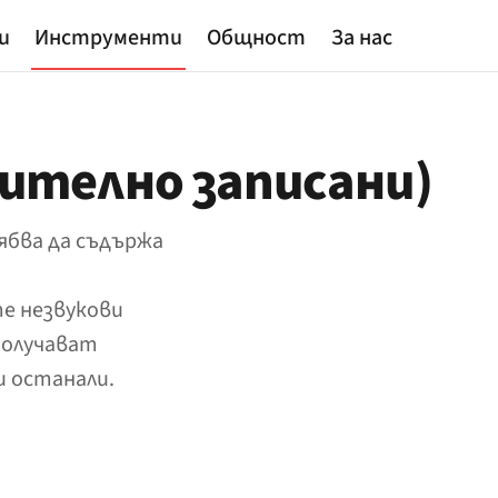
и
Инструменти
Общност
За нас
ително записани)
ябва да съдържа
е незвукови
 получават
 останали.