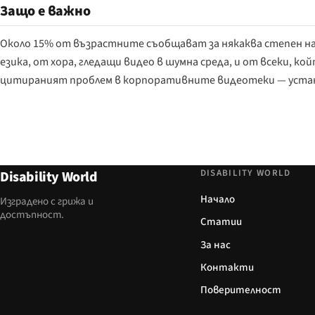
Защо е важно
Около 15% от възрастните съобщават за някаква степен на 
езика, от хора, гледащи видео в шумна среда, и от всеки, к
цитираният проблем в корпоративните видеотеки — устано
DISABILITY WORLD
Disability World
Начало
Изградено с грижа и
достъпност.
Статии
За нас
Контакти
Поверителност