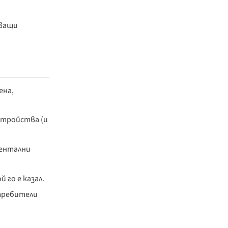
зващи
ена,
стройства (и
ментални
 го е казал.
отребители