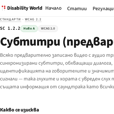
Disability World
Начало
Статии
Регулаци
СТАНДАРТИ
·
WCAG 2.2
SC 1.2.2
Ниво A
WCAG 2.0
Субтитри (предвар
Всяко предварително записано видео с аудио тр
синхронизирани субтитри, обхващащи диалога,
идентификацията на говорителите и значимит
сигнали — така глухите и хората с увреден слух
същата информация от саундтрака като всички
Какво се изисква