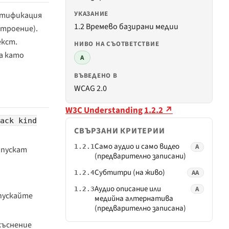
УКАЗАНИЕ
нтификация
1.2 Времево базирани медии
строение).
екст.
НИВО НА СЪОТВЕТСТВИЕ
а като
A
ВЪВЕДЕНО В
WCAG 2.0
W3C Understanding 1.2.2 ↗
rack kind
СВЪРЗАНИ КРИТЕРИИ
Само аудио и само видео
A
1.2.1
опускат
(предварително записани)
Субтитри (на живо)
AA
1.2.4
Аудио описание или
A
1.2.3
опускайте
медийна алтернатива
(предварително записана)
къснение