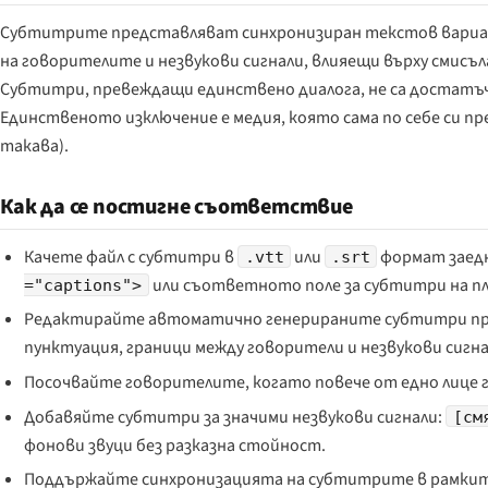
Субтитрите представляват синхронизиран текстов вариан
на говорителите и незвукови сигнали, влияещи върху смисъла
Субтитри, превеждащи единствено диалога, не са достатъ
Единственото изключение е медия, която сама по себе си пр
такава).
Как да се постигне съответствие
Качете файл с субтитри в
или
формат заедн
.vtt
.srt
или съответното поле за субтитри на 
="captions">
Редактирайте автоматично генерираните субтитри пре
пунктуация, граници между говорители и незвукови сигна
Посочвайте говорителите, когато повече от едно лице г
Добавяйте субтитри за значими незвукови сигнали:
[см
фонови звуци без разказна стойност.
Поддържайте синхронизацията на субтитрите в рамките 