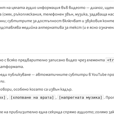
т на цялата аудио информация във видеото — диалог, иде
 (смях, ръкопляскания, телефонен звън, музика, задаваща на
чни; субтитрите за достъпност включват и звуковия конт
едставлява медийна алтернатива за текст (и е ясно означен
о с всяко предварително записано видео чрез елемента
<t
платформата.
ди публикуване — автоматичните субтитри в YouTube пр
ли.
овори, особено когато са извън кадър.
,
,
. Пр
ях]
[хлопване на врата]
[напрегната музика]
на приблизително една секунда спрямо аудиото; голямо за