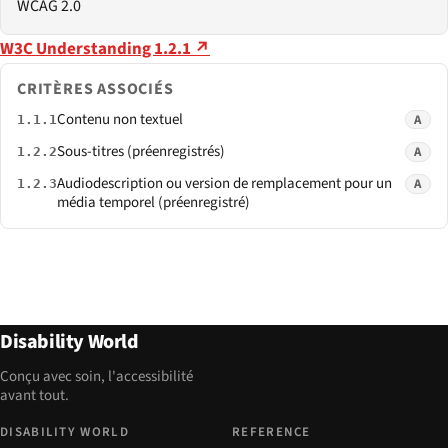
WCAG 2.0
W3C Understanding 1.2.1 ↗
CRITÈRES ASSOCIÉS
Contenu non textuel
A
1.1.1
Sous-titres (préenregistrés)
A
1.2.2
Audiodescription ou version de remplacement pour un
A
1.2.3
média temporel (préenregistré)
Disability World
Conçu avec soin, l'accessibilité
avant tout.
DISABILITY WORLD
REFERENCE