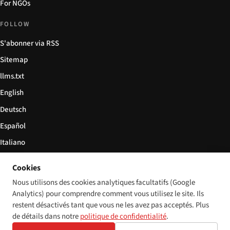
For NGOs
FOLLOW
S'abonner via RSS
Sitemap
llms.txt
English
Deutsch
Español
Italiano
Български
Cookies
简体中文
Nous utilisons des cookies analytiques facultatifs (Google
Analytics) pour comprendre comment vous utilisez le site. Ils
restent désactivés tant que vous ne les avez pas acceptés. Plus
de détails dans notre
politique de confidentialité
.
© 2026 Disability World. Tous droits réservés.
Cookie settings