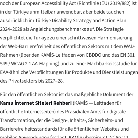
noch der European Accessibility Act (Richtlinie (EU) 2019/882) ist
in der Türkiye unmittelbar anwendbar, aber beide tauchen
ausdrücklich im Türkiye Disability Strategy and Action Plan
2024–2028 als Angleichungsbenchmarks auf. Die Strategie
verpflichtet die Türkiye zu einer schrittweisen Harmonisierung
der Web-Barrierefreiheit des öffentlichen Sektors mit dem WAD-
Rahmen (über den KAMİS-Leitfaden von CBDDO und das EN 301
549 / WCAG 2.1 AA-Mapping) und zu einer Machbarkeitsstudie für
EAA-ähnliche Verpflichtungen für Produkte und Dienstleistungen
des Privatsektors bis 2027–28.
Für den öffentlichen Sektor ist das maßgebliche Dokument der
Kamu İnternet Siteleri Rehberi
(KAMİS — Leitfaden für
öffentliche Internetseiten) des Präsidialen Amts für digitale
Transformation, der die Design-, Inhalts-, Sicherheits- und
Barrierefreiheitsstandards für alle öffentlichen Websites und
mobilen Anwendungen festlegt. KAMİS übernimmt WCAG 2.1