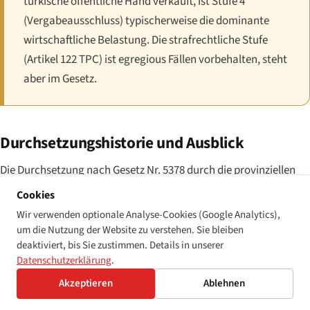
türkische öffentliche Hand verkauft, ist Stufe 4
(Vergabeausschluss) typischerweise die dominante
wirtschaftliche Belastung. Die strafrechtliche Stufe
(Artikel 122 TPC) ist egregious Fällen vorbehalten, steht
aber im Gesetz.
Durchsetzungshistorie und Ausblick
Die Durchsetzung nach Gesetz Nr. 5378 durch die provinziellen
Barrierefreiheits-Überwachungskommissionen war stetig, aber
Cookies
uneinheitlich über die 81 Provinzen verteilt. Die Kommissionen in
Wir verwenden optionale Analyse-Cookies (Google Analytics),
Istanbul, Ankara und Izmir erlassen den Großteil der
um die Nutzung der Website zu verstehen. Sie bleiben
deaktiviert, bis Sie zustimmen. Details in unserer
substantiellen Feststellungen; die kleineren Provinzen folgen
Datenschutzerklärung
.
dem nationalen Leitfaden von EYHGM, produzieren aber weniger
Akzeptieren
Ablehnen
veröffentlichte Entscheidungen. Die Strategie 2024–2028
verpflichtet EYHGM zu einem Standardisierungsprogramm —