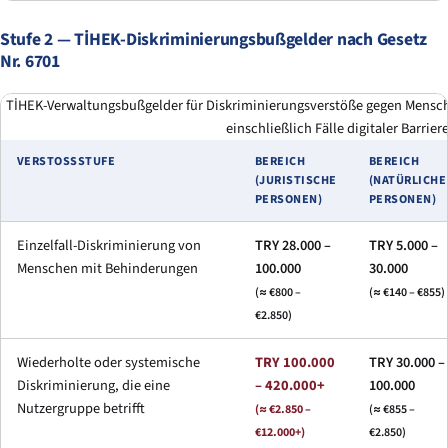
Stufe 2 — TİHEK-Diskriminierungsbußgelder nach Gesetz
Nr. 6701
TİHEK-Verwaltungsbußgelder für Diskriminierungsverstöße gegen Mensch
einschließlich Fälle digitaler Barriere
VERSTOSSSTUFE
BEREICH
BEREICH
(JURISTISCHE
(NATÜRLICHE
PERSONEN)
PERSONEN)
Einzelfall-Diskriminierung von
TRY 28.000 –
TRY 5.000 –
Menschen mit Behinderungen
100.000
30.000
(≈ €800 –
(≈ €140 – €855)
€2.850)
Wiederholte oder systemische
TRY 100.000
TRY 30.000 –
Diskriminierung, die eine
– 420.000+
100.000
Nutzergruppe betrifft
(≈ €2.850 –
(≈ €855 –
€12.000+)
€2.850)