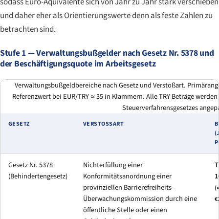
sodass Euro-Äquivalente sich von Jahr zu Jahr stark verschieben
und daher eher als Orientierungswerte denn als feste Zahlen zu
betrachten sind.
Stufe 1 — Verwaltungsbußgelder nach Gesetz Nr. 5378 und
der Beschäftigungsquote im Arbeitsgesetz
Verwaltungsbußgeldbereiche nach Gesetz und Verstoßart. Primärangab
Referenzwert bei EUR/TRY ≈ 35 in Klammern. Alle TRY-Beträge werden
Steuerverfahrensgesetzes angepa
GESETZ
VERSTOSSART
B
(
P
Gesetz Nr. 5378
Nichterfüllung einer
T
(Behindertengesetz)
Konformitätsanordnung einer
1
provinziellen Barrierefreiheits-
(
Überwachungskommission durch eine
€
öffentliche Stelle oder einen