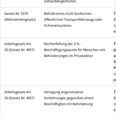
Gebäudeeigentümer
Gesetz Nr. 5378
Betrieb eines nicht konformen
T
(Behindertengesetz)
öffentlichen Transportfahrzeugs oder
2
Schienensystems
(
€
Arbeitsgesetz Art.
Nichterfüllung der 3-%-
T
30 (Gesetz Nr. 4857)
Beschäftigungsquote für Menschen mit
j
Behinderungen im Privatsektor
u
S
M
(
j
Arbeitsgesetz Art.
Versagung angemessener
T
30 (Gesetz Nr. 4857)
Vorkehrungen gegenüber einem
5
Beschäftigten mit Behinderung
(
€