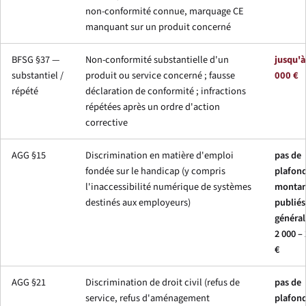
non-conformité connue, marquage CE
manquant sur un produit concerné
BFSG §37 —
Non-conformité substantielle d'un
jusqu'
substantiel /
produit ou service concerné ; fausse
000 €
répété
déclaration de conformité ; infractions
répétées après un ordre d'action
corrective
AGG §15
Discrimination en matière d'emploi
pas de
fondée sur le handicap (y compris
plafond
l'inaccessibilité numérique de systèmes
montan
destinés aux employeurs)
publiés
généra
2 000 –
€
AGG §21
Discrimination de droit civil (refus de
pas de
service, refus d'aménagement
plafond