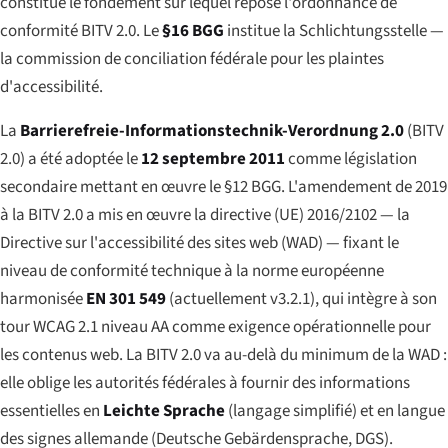
constitue le fondement sur lequel repose l'ordonnance de
conformité BITV 2.0. Le
§16 BGG
institue la Schlichtungsstelle —
la commission de conciliation fédérale pour les plaintes
d'accessibilité.
La
Barrierefreie-Informationstechnik-Verordnung 2.0
(BITV
2.0) a été adoptée le
12 septembre 2011
comme législation
secondaire mettant en œuvre le §12 BGG. L'amendement de 2019
à la BITV 2.0 a mis en œuvre la directive (UE) 2016/2102 — la
Directive sur l'accessibilité des sites web (WAD) — fixant le
niveau de conformité technique à la norme européenne
harmonisée
EN 301 549
(actuellement v3.2.1), qui intègre à son
tour WCAG 2.1 niveau AA comme exigence opérationnelle pour
les contenus web. La BITV 2.0 va au-delà du minimum de la WAD :
elle oblige les autorités fédérales à fournir des informations
essentielles en
Leichte Sprache
(langage simplifié) et en langue
des signes allemande (
Deutsche Gebärdensprache
, DGS).