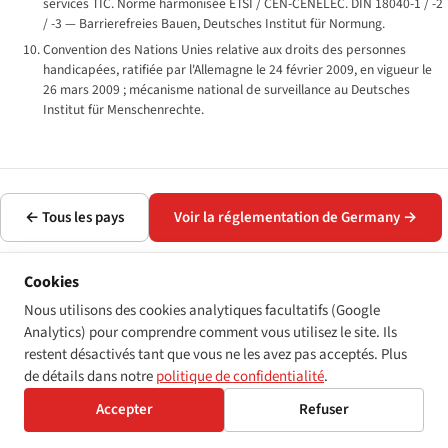
services TIC. Norme harmonisée ETSI / CEN-CENELEC. DIN 18040-1 / -2
/ -3 — Barrierefreies Bauen, Deutsches Institut für Normung.
Convention des Nations Unies relative aux droits des personnes
handicapées, ratifiée par l'Allemagne le 24 février 2009, en vigueur le
26 mars 2009 ; mécanisme national de surveillance au Deutsches
Institut für Menschenrechte.
← Tous les pays
Voir la réglementation de Germany →
Cookies
Nous utilisons des cookies analytiques facultatifs (Google
Analytics) pour comprendre comment vous utilisez le site. Ils
Disability World
restent désactivés tant que vous ne les avez pas acceptés. Plus
de détails dans notre
politique de confidentialité
.
Conçu avec soin, l'accessibilité
avant tout.
Accepter
Refuser
DISABILITY WORLD
REFERENCE