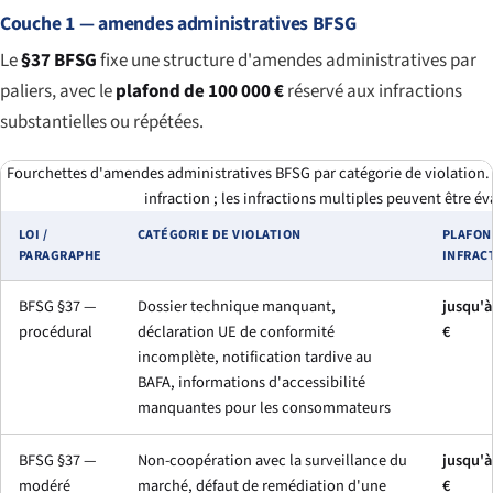
Couche 1 — amendes administratives BFSG
Le
§37 BFSG
fixe une structure d'amendes administratives par
paliers, avec le
plafond de 100 000 €
réservé aux infractions
substantielles ou répétées.
Fourchettes d'amendes administratives BFSG par catégorie de violation.
infraction ; les infractions multiples peuvent être 
LOI /
CATÉGORIE DE VIOLATION
PLAFON
PARAGRAPHE
INFRAC
BFSG §37 —
Dossier technique manquant,
jusqu'à
procédural
déclaration UE de conformité
€
incomplète, notification tardive au
BAFA, informations d'accessibilité
manquantes pour les consommateurs
BFSG §37 —
Non-coopération avec la surveillance du
jusqu'à
modéré
marché, défaut de remédiation d'une
€