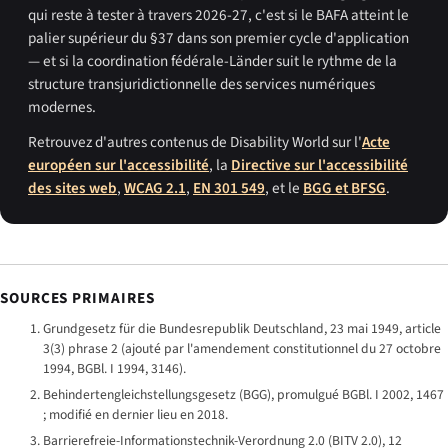
qui reste à tester à travers 2026-27, c'est si le BAFA atteint le
palier supérieur du §37 dans son premier cycle d'application
— et si la coordination fédérale-Länder suit le rythme de la
structure transjuridictionnelle des services numériques
modernes.
Retrouvez d'autres contenus de Disability World sur l'
Acte
européen sur l'accessibilité
, la
Directive sur l'accessibilité
des sites web
,
WCAG 2.1
,
EN 301 549
, et le
BGG et BFSG
.
SOURCES PRIMAIRES
Grundgesetz für die Bundesrepublik Deutschland, 23 mai 1949, article
3(3) phrase 2 (ajouté par l'amendement constitutionnel du 27 octobre
1994, BGBl. I 1994, 3146).
Behindertengleichstellungsgesetz (BGG), promulgué BGBl. I 2002, 1467
; modifié en dernier lieu en 2018.
Barrierefreie-Informationstechnik-Verordnung 2.0 (BITV 2.0), 12