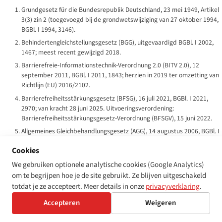
Grundgesetz für die Bundesrepublik Deutschland, 23 mei 1949, Artikel
3(3) zin 2 (toegevoegd bij de grondwetswijziging van 27 oktober 1994,
BGBl. I 1994, 3146).
Behindertengleichstellungsgesetz (BGG), uitgevaardigd BGBl. I 2002,
1467; meest recent gewijzigd 2018.
Barrierefreie-Informationstechnik-Verordnung 2.0 (BITV 2.0), 12
september 2011, BGBl. I 2011, 1843; herzien in 2019 ter omzetting van
Richtlijn (EU) 2016/2102.
Barrierefreiheitsstärkungsgesetz (BFSG), 16 juli 2021, BGBl. I 2021,
2970; van kracht 28 juni 2025. Uitvoeringsverordening:
Barrierefreiheitsstärkungsgesetz-Verordnung (BFSGV), 15 juni 2022.
Allgemeines Gleichbehandlungsgesetz (AGG), 14 augustus 2006, BGBl. I
2006, 1897.
Cookies
Sozialgesetzbuch IX (SGB IX) — Rehabilitation und Teilhabe von
Menschen mit Behinderungen; grote hervorming door het
We gebruiken optionele analytische cookies (Google Analytics)
Bundesteilhabegesetz (BTHG), BGBl. I 2016, 3234, gefaseerd van
om te begrijpen hoe je de site gebruikt. Ze blijven uitgeschakeld
kracht 2017–2023.
totdat je ze accepteert. Meer details in onze
privacyverklaring
.
Verbraucherrechtedurchsetzungsgesetz (VDuG), 2023, ter omzetting
Accepteren
Weigeren
van Richtlijn (EU) 2020/1828 over representatieve vorderingen ter
bescherming van de collectieve belangen van consumenten.