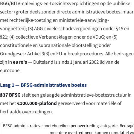
BGG/BITV-nalevings-en-toezichtsverplichtingen op de publieke
sector (grotendeels zonder directe administratieve boetes, maar
met rechterlijke-toetsing en ministeriële-aanwijzing-
vangnetten); (3) AGG-civiele schadevergoedingen onder §15 en
§21; (4) collectieve Verbandsklagen onder de VDuG; en (5)
constitutionele en supranationale blootstelling onder
Grundgesetz Artikel 3(3) en EU-inbreukprocedures. Alle bedragen
zijn in
euro's
— Duitsland is sinds 1 januari 2002 lid van de
eurozone.
Laag 1 — BFSG-administratieve boetes
§37 BFSG
stelt een gelaagde administratieve-boetestructuur in
met het
€100.000-plafond
gereserveerd voor materiële of
herhaalde overtredingen.
BFSG-administratieve boetebereiken per overtredingscategorie. Bedragen 
meerdere overtredingen kunnen cumulatief w