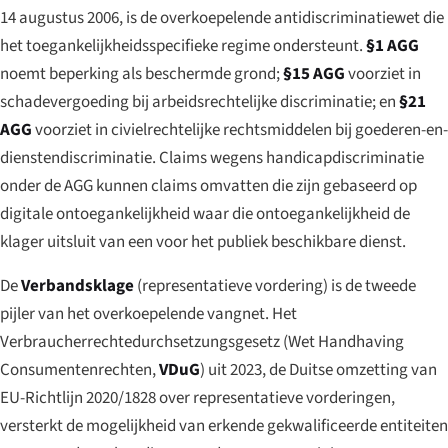
14 augustus 2006, is de overkoepelende antidiscriminatiewet die
het toegankelijkheidsspecifieke regime ondersteunt.
§1 AGG
noemt beperking als beschermde grond;
§15 AGG
voorziet in
schadevergoeding bij arbeids­rechtelijke discriminatie; en
§21
AGG
voorziet in civielrechtelijke rechtsmiddelen bij goederen-en-
dienstendiscriminatie. Claims wegens handicapdiscriminatie
onder de AGG kunnen claims omvatten die zijn gebaseerd op
digitale ontoegankelijkheid waar die ontoegankelijkheid de
klager uitsluit van een voor het publiek beschikbare dienst.
De
Verbandsklage
(representatieve vordering) is de tweede
pijler van het overkoepelende vangnet. Het
Verbraucherrechtedurchsetzungsgesetz
(Wet Handhaving
Consumentenrechten,
VDuG
) uit 2023, de Duitse omzetting van
EU-Richtlijn 2020/1828 over representatieve vorderingen,
versterkt de mogelijkheid van erkende gekwalificeerde entiteiten