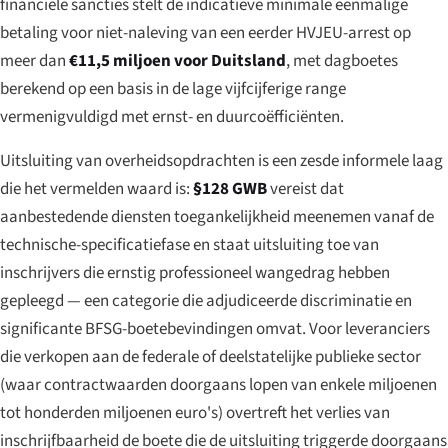
financiële sancties stelt de indicatieve minimale eenmalige
betaling voor niet-naleving van een eerder HVJEU-arrest op
meer dan
€11,5 miljoen voor Duitsland
, met dagboetes
berekend op een basis in de lage vijfcijferige range
vermenigvuldigd met ernst- en duurcoëfficiënten.
Uitsluiting van overheidsopdrachten is een zesde informele laag
die het vermelden waard is:
§128 GWB
vereist dat
aanbestedende diensten toegankelijkheid meenemen vanaf de
technische-specificatiefase en staat uitsluiting toe van
inschrijvers die ernstig professioneel wangedrag hebben
gepleegd — een categorie die adjudiceerde discriminatie en
significante BFSG-boetebevindingen omvat. Voor leveranciers
die verkopen aan de federale of deelstatelijke publieke sector
(waar contractwaarden doorgaans lopen van enkele miljoenen
tot honderden miljoenen euro's) overtreft het verlies van
inschrijfbaarheid de boete die de uitsluiting triggerde doorgaans