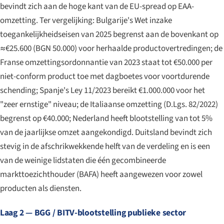
bevindt zich aan de hoge kant van de EU-spread op EAA-
omzetting. Ter vergelijking: Bulgarije's Wet inzake
toegankelijkheidseisen van 2025 begrenst aan de bovenkant op
≈€25.600 (BGN 50.000) voor herhaalde productovertredingen; de
Franse omzettingsordonnantie van 2023 staat tot €50.000 per
niet-conform product toe met dagboetes voor voortdurende
schending; Spanje's Ley 11/2023 bereikt €1.000.000 voor het
"zeer ernstige" niveau; de Italiaanse omzetting (D.Lgs. 82/2022)
begrenst op €40.000; Nederland heeft blootstelling van tot 5%
van de jaarlijkse omzet aangekondigd. Duitsland bevindt zich
stevig in de afschrikwekkende helft van de verdeling en is een
van de weinige lidstaten die één gecombineerde
markttoezichthouder (BAFA) heeft aangewezen voor zowel
producten als diensten.
Laag 2 — BGG / BITV-blootstelling publieke sector