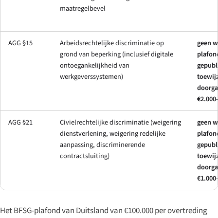
maatregelbevel
AGG §15
Arbeidsrechtelijke discriminatie op
geen w
grond van beperking (inclusief digitale
plafon
ontoegankelijkheid van
gepubl
werkgeverssystemen)
toewij
doorga
€2.000
AGG §21
Civielrechtelijke discriminatie (weigering
geen w
dienstverlening, weigering redelijke
plafon
aanpassing, discriminerende
gepubl
contractsluiting)
toewij
doorga
€1.000
Het BFSG-plafond van Duitsland van €100.000 per overtreding