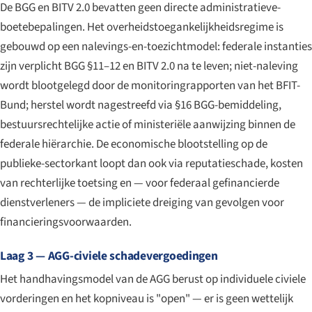
De BGG en BITV 2.0 bevatten geen directe administratieve-
boetebepalingen. Het overheids­toegankelijkheidsregime is
gebouwd op een nalevings-en-toezicht­model: federale instanties
zijn verplicht BGG §11–12 en BITV 2.0 na te leven; niet-naleving
wordt blootgelegd door de monitoringrapporten van het BFIT-
Bund; herstel wordt nagestreefd via §16 BGG-bemiddeling,
bestuursrechtelijke actie of ministeriële aanwijzing binnen de
federale hiërarchie. De economische blootstelling op de
publieke-sector­kant loopt dan ook via reputatieschade, kosten
van rechterlijke toetsing en — voor federaal gefinancierde
dienstverleners — de impliciete dreiging van gevolgen voor
financieringsvoorwaarden.
Laag 3 — AGG-civiele schadevergoedingen
Het handhavingsmodel van de AGG berust op individuele civiele
vorderingen en het kopniveau is "open" — er is geen wettelijk