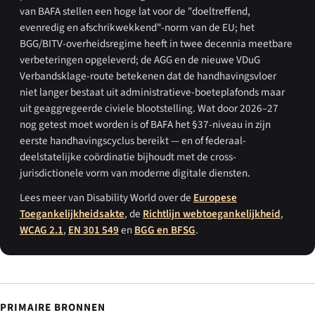
van BAFA stellen een hoge lat voor de "doeltreffend,
evenredig en afschrikwekkend"-norm van de EU; het
BGG/BITV-overheidsregime heeft in twee decennia meetbare
verbeteringen opgeleverd; de AGG en de nieuwe VDuG
Verbandsklage-route betekenen dat de handhavingsvloer
niet langer bestaat uit administratieve-boeteplafonds maar
uit geaggregeerde civiele blootstelling. Wat door 2026–27
nog getest moet worden is of BAFA het §37-niveau in zijn
eerste handhavingscyclus bereikt — en of federaal-
deelstatelijke coördinatie bijhoudt met de cross-
jurisdictionele vorm van moderne digitale diensten.
Lees meer van Disability World over de
Europese
Toegankelijkheidsakte
, de
Richtlijn webtoegankelijkheid
,
WCAG 2.1
,
EN 301 549
en
BGG en BFSG
.
PRIMAIRE BRONNEN