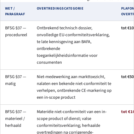
WET /
OVERTREDINGSCATEGORIE
PLAFON
PARAGRAAF
OVERT
BFSG §37 —
Ontbrekend technisch dossier,
tot €10
procedureel
onvolledige EU-conformiteitsverklaring,
te late kennisgeving aan BAFA,
ontbrekende
toegankelijkheidsinformatie voor
consumenten
BFSG §37 —
Niet-medewerking aan markttoezicht,
tot €50
matig
nalaten een bekende niet-conformiteit te
verhelpen, ontbrekende CE-markering op
een in-scope product
BFSG §37 —
Materiële niet-conformiteit van een in-
tot €1
materieel /
scope product of dienst; valse
herhaald
conformiteitsverklaring; herhaalde
overtredingen na corrigerende-