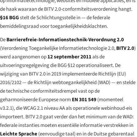
op informatietechnologie, websites en mobiele applicaties, en is
de haak waaraan de BITV 2.0-conformiteitsverordening hangt.
§16 BGG
stelt de Schlichtungsstelle in — de federale
bemiddelingsraad voor toegankelijkheidsklachten.
De
Barrierefreie-Informationstechnik-Verordnung 2.0
(Verordening Toegankelijke Informatietechnologie 2.0,
BITV 2.0
)
werd aangenomen op
12 september 2011
als de
uitvoeringsregelgeving die BGG §12 operationaliseert. De
wijziging van BITV 2.0 in 2019 implementeerde Richtlijn (EU)
2016/2102 — de Richtlijn webtoegankelijkheid (WAD) — en stelde
de technische conformiteitsdrempel vast op de
geharmoniseerde Europese norm
EN 301 549
(momenteel
v3.2.1), die WCAG 2.1 niveau AA als operationele webinhoud-eis
importeert. BITV 2.0 gaat verder dan het minimum van de WAD:
federale instanties moeten essentiële informatie verstrekken in
Leichte Sprache
(eenvoudige taal) en in de Duitse gebarentaal