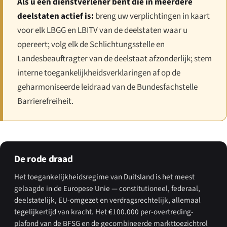
Als u een dienstverlener bent die in meerdere
deelstaten actief is:
breng uw verplichtingen in kaart
voor elk LBGG en LBITV van de deelstaten waar u
opereert; volg elk de Schlichtungsstelle en
Landesbeauftragter van de deelstaat afzonderlijk; stem
interne toegankelijkheidsverklaringen af op de
geharmoniseerde leidraad van de Bundesfachstelle
Barrierefreiheit.
De rode draad
Het toegankelijkheidsregime van Duitsland is het meest
gelaagde in de Europese Unie — constitutioneel, federaal,
deelstatelijk, EU-omgezet en verdragsrechtelijk, allemaal
tegelijkertijd van kracht. Het €100.000 per-overtreding-
plafond van de BFSG en de gecombineerde markttoezichtrol