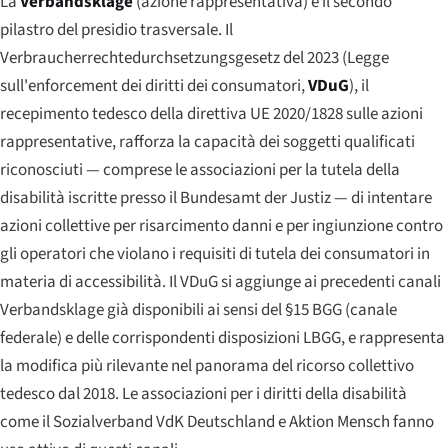
La
Verbandsklage
(azione rappresentativa) è il secondo
pilastro del presidio trasversale. Il
Verbraucherrechtedurchsetzungsgesetz
del 2023 (Legge
sull'enforcement dei diritti dei consumatori,
VDuG
), il
recepimento tedesco della direttiva UE 2020/1828 sulle azioni
rappresentative, rafforza la capacità dei soggetti qualificati
riconosciuti — comprese le associazioni per la tutela della
disabilità iscritte presso il Bundesamt der Justiz — di intentare
azioni collettive per risarcimento danni e per ingiunzione contro
gli operatori che violano i requisiti di tutela dei consumatori in
materia di accessibilità. Il VDuG si aggiunge ai precedenti canali
Verbandsklage già disponibili ai sensi del §15 BGG (canale
federale) e delle corrispondenti disposizioni LBGG, e rappresenta
la modifica più rilevante nel panorama del ricorso collettivo
tedesco dal 2018. Le associazioni per i diritti della disabilità
come il
Sozialverband VdK Deutschland
e
Aktion Mensch
fanno