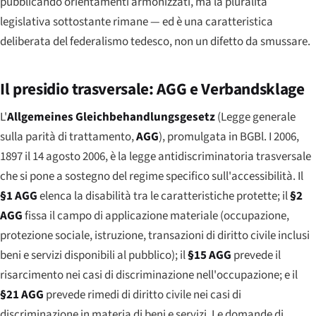
pubblicando orientamenti armonizzati, ma la pluralità
legislativa sottostante rimane — ed è una caratteristica
deliberata del federalismo tedesco, non un difetto da smussare.
Il presidio trasversale: AGG e Verbandsklage
L'
Allgemeines Gleichbehandlungsgesetz
(Legge generale
sulla parità di trattamento,
AGG
), promulgata in BGBl. I 2006,
1897 il 14 agosto 2006, è la legge antidiscriminatoria trasversale
che si pone a sostegno del regime specifico sull'accessibilità. Il
§1 AGG
elenca la disabilità tra le caratteristiche protette; il
§2
AGG
fissa il campo di applicazione materiale (occupazione,
protezione sociale, istruzione, transazioni di diritto civile inclusi
beni e servizi disponibili al pubblico); il
§15 AGG
prevede il
risarcimento nei casi di discriminazione nell'occupazione; e il
§21 AGG
prevede rimedi di diritto civile nei casi di
discriminazione in materia di beni e servizi. Le domande di