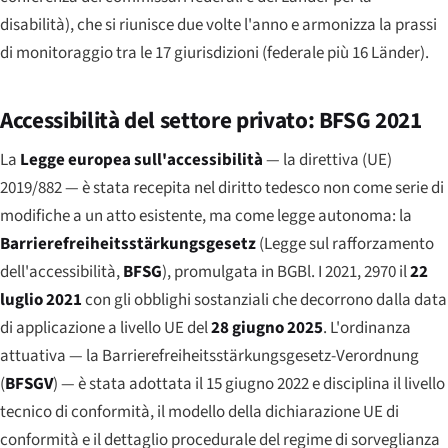
disabilità), che si riunisce due volte l'anno e armonizza la prassi
di monitoraggio tra le 17 giurisdizioni (federale più 16 Länder).
Accessibilità del settore privato: BFSG 2021
La
Legge europea sull'accessibilità
— la direttiva (UE)
2019/882 — è stata recepita nel diritto tedesco non come serie di
modifiche a un atto esistente, ma come legge autonoma: la
Barrierefreiheitsstärkungsgesetz
(Legge sul rafforzamento
dell'accessibilità,
BFSG
), promulgata in BGBl. I 2021, 2970 il
22
luglio 2021
con gli obblighi sostanziali che decorrono dalla data
di applicazione a livello UE del
28 giugno 2025
. L'ordinanza
attuativa — la
Barrierefreiheitsstärkungsgesetz-Verordnung
(
BFSGV
) — è stata adottata il 15 giugno 2022 e disciplina il livello
tecnico di conformità, il modello della dichiarazione UE di
conformità e il dettaglio procedurale del regime di sorveglianza