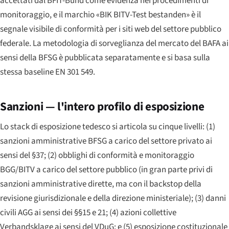
accettati dal BFIT-Bund come evidenza nei procedimenti di
monitoraggio, e il marchio «BIK BITV-Test bestanden» è il
segnale visibile di conformità per i siti web del settore pubblico
federale. La metodologia di sorveglianza del mercato del BAFA ai
sensi della BFSG è pubblicata separatamente e si basa sulla
stessa baseline EN 301 549.
Sanzioni — l'intero profilo di esposizione
Lo stack di esposizione tedesco si articola su cinque livelli: (1)
sanzioni amministrative BFSG a carico del settore privato ai
sensi del §37; (2) obblighi di conformità e monitoraggio
BGG/BITV a carico del settore pubblico (in gran parte privi di
sanzioni amministrative dirette, ma con il backstop della
revisione giurisdizionale e della direzione ministeriale); (3) danni
civili AGG ai sensi dei §§15 e 21; (4) azioni collettive
Verbandsklage ai sensi del VDuG; e (5) esposizione costituzionale