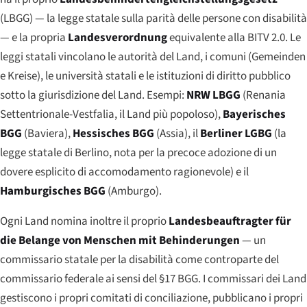
(LBGG) — la legge statale sulla parità delle persone con disabilità
— e la propria
Landesverordnung
equivalente alla BITV 2.0. Le
leggi statali vincolano le autorità del Land, i comuni (
Gemeinden
e
Kreise
), le università statali e le istituzioni di diritto pubblico
sotto la giurisdizione del Land. Esempi:
NRW LBGG
(Renania
Settentrionale-Vestfalia, il Land più popoloso),
Bayerisches
BGG
(Baviera),
Hessisches BGG
(Assia), il
Berliner LGBG
(la
legge statale di Berlino, nota per la precoce adozione di un
dovere esplicito di accomodamento ragionevole) e il
Hamburgisches BGG
(Amburgo).
Ogni Land nomina inoltre il proprio
Landesbeauftragter für
die Belange von Menschen mit Behinderungen
— un
commissario statale per la disabilità come controparte del
commissario federale ai sensi del §17 BGG. I commissari dei Land
gestiscono i propri comitati di conciliazione, pubblicano i propri