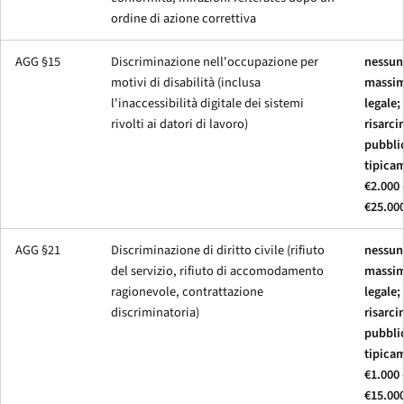
ordine di azione correttiva
AGG §15
Discriminazione nell'occupazione per
nessun
motivi di disabilità (inclusa
massim
l'inaccessibilità digitale dei sistemi
legale;
rivolti ai datori di lavoro)
risarci
pubbli
tipica
€2.000 
€25.00
AGG §21
Discriminazione di diritto civile (rifiuto
nessun
del servizio, rifiuto di accomodamento
massim
ragionevole, contrattazione
legale;
discriminatoria)
risarci
pubbli
tipica
€1.000 
€15.00