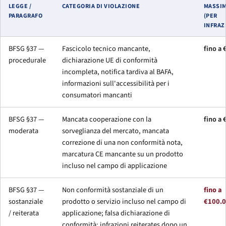
LEGGE /
CATEGORIA DI VIOLAZIONE
MASSI
PARAGRAFO
(PER
INFRAZ
BFSG §37 —
Fascicolo tecnico mancante,
fino a 
procedurale
dichiarazione UE di conformità
incompleta, notifica tardiva al BAFA,
informazioni sull'accessibilità per i
consumatori mancanti
BFSG §37 —
Mancata cooperazione con la
fino a 
moderata
sorveglianza del mercato, mancata
correzione di una non conformità nota,
marcatura CE mancante su un prodotto
incluso nel campo di applicazione
BFSG §37 —
Non conformità sostanziale di un
fino a
sostanziale
prodotto o servizio incluso nel campo di
€100.
/ reiterata
applicazione; falsa dichiarazione di
conformità; infrazioni reiterates dopo un