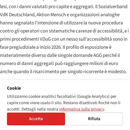
lesi, con i danni valutati pro capite e aggregati. Il Sozialverband
VdK Deutschland, Aktion Mensch e organizzazioni analoghe
hanno segnalato l'intenzione di utilizzare la nuova procedura
contro gli operatori con sistematiche carenze di accessibilità, e i
primi procedimenti VDuG con un nesso sull'accessibilità sono in
fase pregiudiziale a inizio 2026. Il profilo di esposizione è
materialmente diverso dalle singole domande AGG perché il
numero di danni aggregati può raggiungere milioni di euro
anche quando il risarcimento per singolo ricorrente è modesto.
Livello 5 — esposizione costituzionale e UE
Cookie
Lo strato più profondo è costituzionale e sovranazionale. I ricorsi
Utilizziamo cookie analitici facoltativi (Google Analytics) per
capire come viene usato il sito. Restano disattivati finché non li
dinanzi alla BVerfG ai sensi dell'articolo 3(3) del Grundgesetz
accetti. Dettagli nella nostra
informativa sulla privacy
.
rimangono rari ma di alto profilo; una consolidata linea
Accetta
Rifiuta
giurisprudenziale consente ai singoli di contestare la
legislazione federale e dei Länder per omesso intervento nella