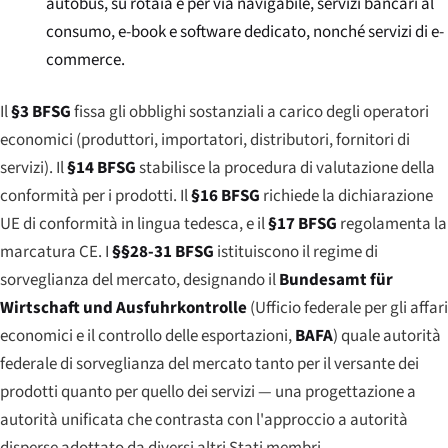
autobus, su rotaia e per via navigabile, servizi bancari al
consumo, e-book e software dedicato, nonché servizi di e-
commerce.
Il
§3 BFSG
fissa gli obblighi sostanziali a carico degli operatori
economici (produttori, importatori, distributori, fornitori di
servizi). Il
§14 BFSG
stabilisce la procedura di valutazione della
conformità per i prodotti. Il
§16 BFSG
richiede la dichiarazione
UE di conformità in lingua tedesca, e il
§17 BFSG
regolamenta la
marcatura CE. I
§§28-31 BFSG
istituiscono il regime di
sorveglianza del mercato, designando il
Bundesamt für
Wirtschaft und Ausfuhrkontrolle
(Ufficio federale per gli affari
economici e il controllo delle esportazioni,
BAFA
) quale autorità
federale di sorveglianza del mercato tanto per il versante dei
prodotti quanto per quello dei servizi — una progettazione a
autorità unificata che contrasta con l'approccio a autorità
disperse adottato da diversi altri Stati membri.