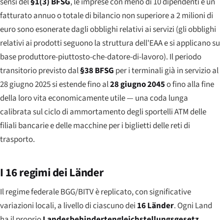
sensi del
§1(3) BFSG
, le imprese con meno di 10 dipendenti e un
fatturato annuo o totale di bilancio non superiore a 2 milioni di
euro sono esonerate dagli obblighi relativi ai servizi (gli obblighi
relativi ai prodotti seguono la struttura dell'EAA e si applicano su
base produttore-piuttosto-che-datore-di-lavoro). Il periodo
transitorio previsto dal
§38 BFSG
per i terminali già in servizio al
28 giugno 2025 si estende fino al
28 giugno 2045
o fino alla fine
della loro vita economicamente utile — una coda lunga
calibrata sul ciclo di ammortamento degli sportelli ATM delle
filiali bancarie e delle macchine per i biglietti delle reti di
trasporto.
I 16 regimi dei Länder
Il regime federale BGG/BITV è replicato, con significative
variazioni locali, a livello di ciascuno dei
16 Länder
. Ogni Land
ha il proprio
Landesbehindertengleichstellungsgesetz