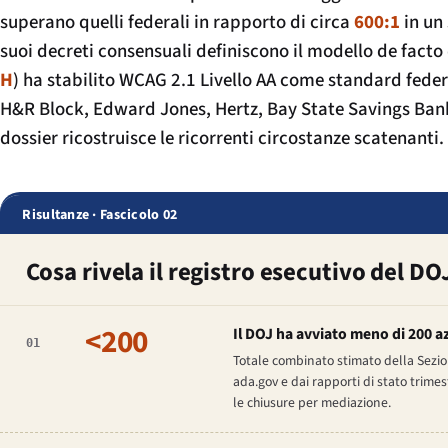
superano quelli federali in rapporto di circa
600:1
in un
suoi decreti consensuali definiscono il modello de facto d
H
) ha stabilito WCAG 2.1 Livello AA come standard federal
H&R Block
,
Edward Jones
,
Hertz
,
Bay State Savings Ban
dossier ricostruisce le ricorrenti circostanze scatenanti.
Risultanze · Fascicolo 02
Cosa rivela il registro esecutivo del DO
<200
Il DOJ ha avviato meno di 200 azi
01
Totale combinato stimato della Sezione 
ada.gov e dai rapporti di stato trimes
le chiusure per mediazione.