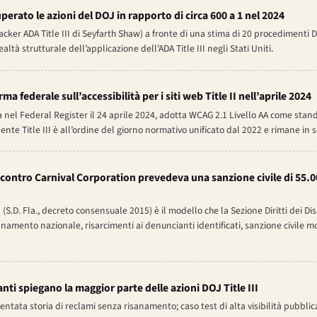
superato le azioni del DOJ in rapporto di circa 600 a 1 nel 2024
tracker ADA Title III di Seyfarth Shaw) a fronte di una stima di 20 procedimenti 
ealtà strutturale dell’applicazione dell’ADA Title III negli Stati Uniti.
ma federale sull’accessibilità per i siti web Title II nell’aprile 2024
 nel Federal Register il 24 aprile 2024, adotta WCAG 2.1 Livello AA come stand
valente Title III è all’ordine del giorno normativo unificato dal 2022 e rimane in 
 contro Carnival Corporation prevedeva una sanzione civile di 55.00
n
(S.D. Fla., decreto consensuale 2015) è il modello che la Sezione Diritti dei Disa
namento nazionale, risarcimenti ai denuncianti identificati, sanzione civile mo
nti spiegano la maggior parte delle azioni DOJ Title III
ata storia di reclami senza risanamento; caso test di alta visibilità pubblica;