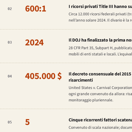
600:1
I ricorsi privati Title III hanno 
02
Circa 12.000 ricorsi federali privati (
nell’anno solare 2024. Il divario è la r
2024
Il DOJ ha finalizzato la prima nor
03
28 CFR Part 35, Subpart H, pubblicata
mobili di enti statali e locali. L’equi
405.000 $
Il decreto consensuale del 2015
04
risarcimenti
United States v. Carnival Corporatio
ogni grande convenuto da allora: risa
monitoraggio pluriennale.
5
Cinque ricorrenti fattori scatena
05
Convenuto di scala nazionale; document