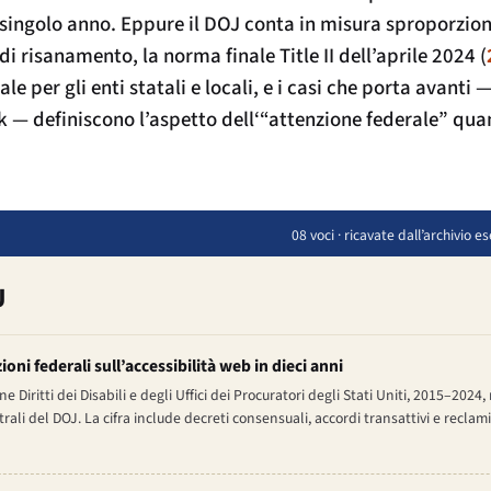
 singolo anno. Eppure il DOJ conta in misura sproporzion
i risanamento, la norma finale Title II dell’aprile 2024 (
e per gli enti statali e locali, e i casi che porta avanti 
k
— definiscono l’aspetto dell‘“attenzione federale” qua
08 voci · ricavate dall’archivio
J
oni federali sull’accessibilità web in dieci anni
Diritti dei Disabili e degli Uffici dei Procuratori degli Stati Uniti, 2015–2024, 
trali del DOJ. La cifra include decreti consensuali, accordi transattivi e recl