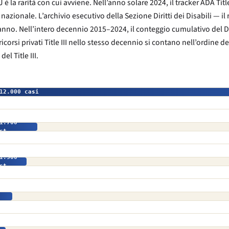
è la rarità con cui avviene. Nell’anno solare 2024, il tracker ADA Titl
o nazionale. L’archivio esecutivo della Sezione Diritti dei Disabili — i
anno. Nell’intero decennio 2015–2024, il conteggio cumulativo del D
corsi privati Title III nello stesso decennio si contano nell’ordine del
l Title III.
12.000 casi
1.700
st.
1.500
st.