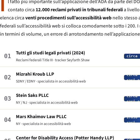
I
l fatto più importante sull’applicazione dell’ADA da parte del DOJ 
contato circa
12.000 reclami privati in tribunali federali
a livell
elenca circa
venti procedimenti sull’accessibilità web
nello stesso 
federali sull’accessibilità web si colloca comodamente sotto i 200. I ri
in termini di volume, un errore di arrotondamento nell’applicazione de
Tutti gli studi legali privati (2024)
01
circa 
Reclami federali Title III · tracker Seyfarth Shaw
Mizrahi Kroub LLP
circa 
02
casi e
SDNY / EDNY · specialista in accessibilità web
Stein Saks PLLC
circa 
03
casi e
NY / NJ · specialista in accessibilità web
circa
Mars Khaimov Law PLLC
1.050
04
casi
NY · specialista in accessibilità web
est.
circa
Center for Disability Access (Potter Handy LLP)
930