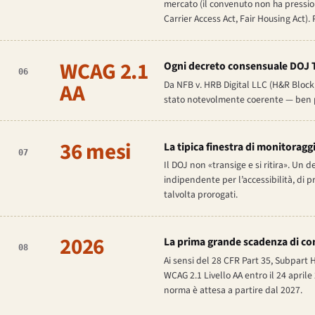
mercato (il convenuto non ha pression
Carrier Access Act, Fair Housing Act)
WCAG 2.1
Ogni decreto consensuale DOJ Tit
06
AA
Da
NFB v. HRB Digital LLC
(H&R Block, 
stato notevolmente coerente — ben pr
36 mesi
La tipica finestra di monitoragg
07
Il DOJ non «transige e si ritira». Un 
indipendente per l’accessibilità, di 
talvolta prorogati.
2026
La prima grande scadenza di conf
08
Ai sensi del 28 CFR Part 35, Subpart H
WCAG 2.1 Livello AA entro il 24 april
norma è attesa a partire dal 2027.