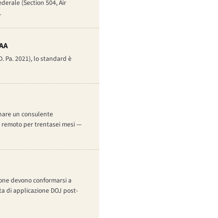
derale (Section 504, Air
.
 AA
D. Pa. 2021), lo standard è
minare un consulente
da remoto per trentasei mesi —
ersone devono conformarsi a
ata di applicazione DOJ post-