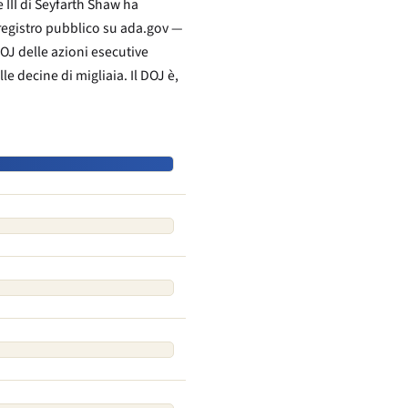
e III di Seyfarth Shaw ha
l registro pubblico su ada.gov —
OJ delle azioni esecutive
le decine di migliaia. Il DOJ è,