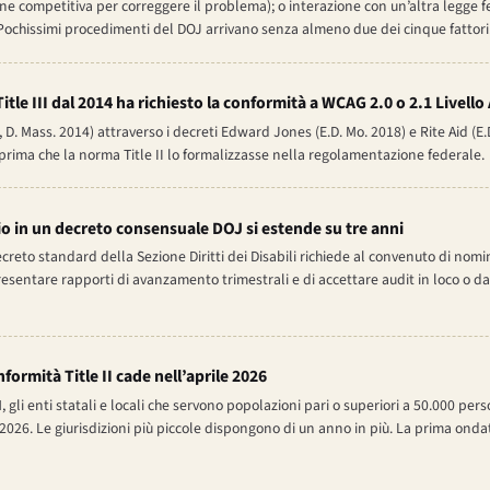
e competitiva per correggere il problema); o interazione con un’altra legge fe
. Pochissimi procedimenti del DOJ arrivano senza almeno due dei cinque fattori
le III dal 2014 ha richiesto la conformità a WCAG 2.0 o 2.1 Livello
D. Mass. 2014) attraverso i decreti Edward Jones (E.D. Mo. 2018) e Rite Aid (E.
ima che la norma Title II lo formalizzasse nella regolamentazione federale.
io in un decreto consensuale DOJ si estende su tre anni
decreto standard della Sezione Diritti dei Disabili richiede al convenuto di no
presentare rapporti di avanzamento trimestrali e di accettare audit in loco o 
ormità Title II cade nell’aprile 2026
, gli enti statali e locali che servono popolazioni pari o superiori a 50.000 p
e 2026. Le giurisdizioni più piccole dispongono di un anno in più. La prima ond