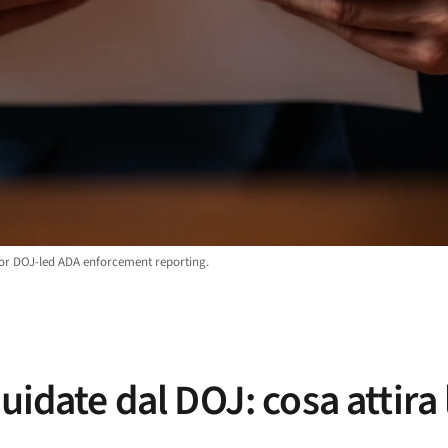
for DOJ-led ADA enforcement reporting.
uidate dal DOJ: cosa attira