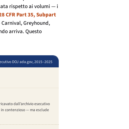
ata rispetto ai volumi — i
28 CFR Part 35, Subpart
—
Carnival
,
Greyhound
,
ndo arriva. Questo
 esecutivo DOJ ada.gov, 2015–2025
ricavato dall’archivio esecutivo
ami in contenzioso — ma esclude