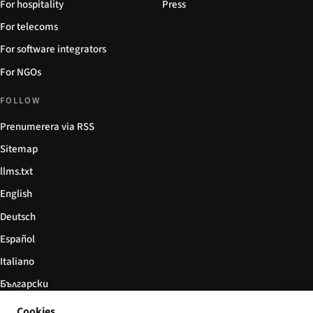
For hospitality
Press
For telecoms
For software integrators
For NGOs
FOLLOW
Prenumerera via RSS
Sitemap
llms.txt
English
Deutsch
Español
Italiano
Български
简体中文
Cookies