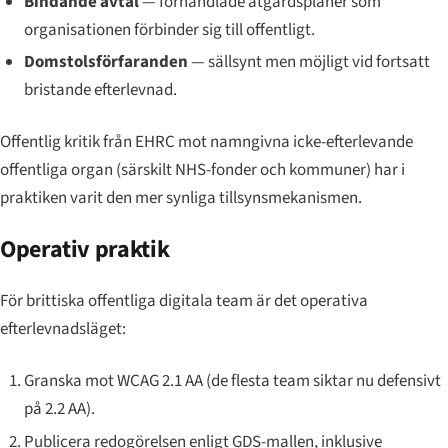
Bindande avtal
— förhandlade åtgärdsplaner som
organisationen förbinder sig till offentligt.
Domstolsförfaranden
— sällsynt men möjligt vid fortsatt
bristande efterlevnad.
Offentlig kritik från EHRC mot namngivna icke-efterlevande
offentliga organ (särskilt NHS-fonder och kommuner) har i
praktiken varit den mer synliga tillsynsmekanismen.
Operativ praktik
För brittiska offentliga digitala team är det operativa
efterlevnadsläget:
Granska mot WCAG 2.1 AA (de flesta team siktar nu defensivt
på 2.2 AA).
Publicera redogörelsen enligt GDS-mallen, inklusive