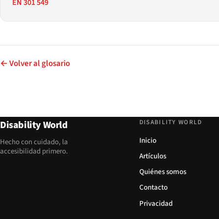
EN 301 549
← Volver al glosario
DISABILITY WORLD
Disability World
Inicio
Hecho con cuidado, la
accesibilidad primero.
Artículos
Quiénes somos
Contacto
Privacidad