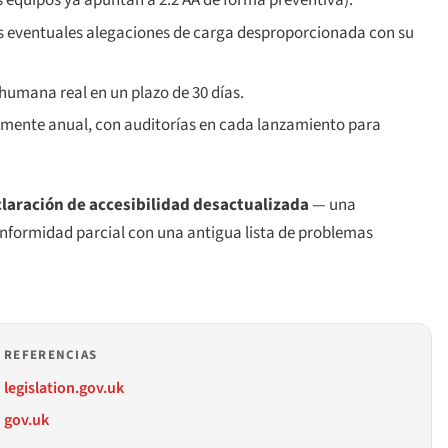
s equipos ya apuntan a 2.2 AA de forma preventiva).
 las eventuales alegaciones de carga desproporcionada con su
umana real en un plazo de 30 días.
lmente anual, con auditorías en cada lanzamiento para
laración de accesibilidad desactualizada
— una
onformidad parcial con una antigua lista de problemas
REFERENCIAS
legislation.gov.uk
gov.uk