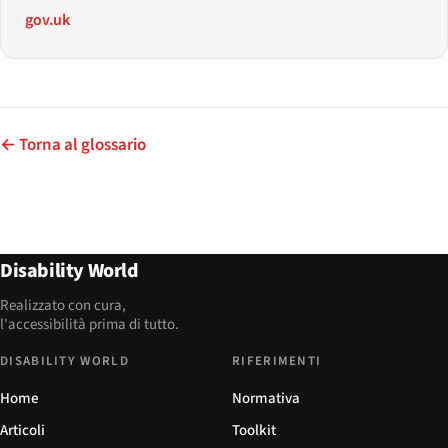
gov.uk
← Torna al glossario
Disability World
Realizzato con cura,
l'accessibilità prima di tutto.
DISABILITY WORLD
RIFERIMENTI
Home
Normativa
Articoli
Toolkit