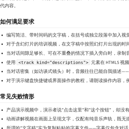
代内容。
如何满足要求
编写简洁、带时间码的文字稿，在括号或独立段落中加入视
对于含幻灯片的培训视频，在文字稿中按照幻灯片出现的时
当对话间隙足够长、可在不重叠的情况下插入旁白时，录制
使用
元素在 HTML5 
<track kind="descriptions">
当对话密集（如访谈式镜头）时，音频往往已能自我描述—
对于演示键盘快捷键或界面操作的教程，请朗读操作内容，例如：
常见失败情形
产品演示视频中，演示者说”点击这里”和”这个按钮”，却
动画讲解视频在画面上呈现文字，仅配有纯音乐声轨，既无
所谓的”文字稿”实为复制粘贴的字幕文件——字幕仅包含对