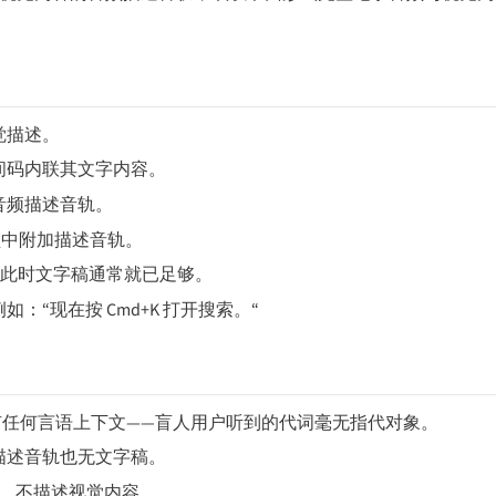
觉描述。
间码内联其文字内容。
音频描述音轨。
视频中附加描述音轨。
—此时文字稿通常就已足够。
“现在按 Cmd+K 打开搜索。“
没有任何言语上下文——盲人用户听到的代词毫无指代对象。
描述音轨也无文字稿。
话，不描述视觉内容。