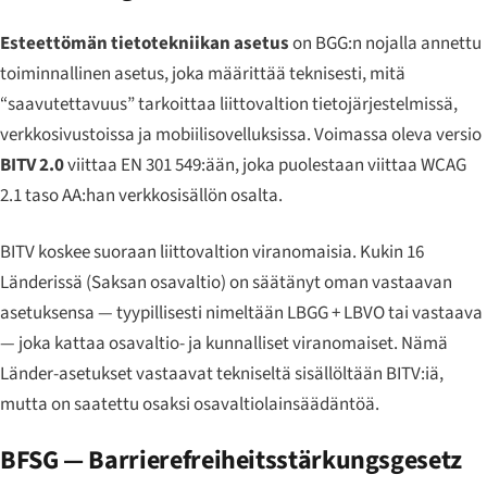
Esteettömän tietotekniikan asetus
on BGG:n nojalla annettu
toiminnallinen asetus, joka määrittää teknisesti, mitä
“saavutettavuus” tarkoittaa liittovaltion tietojärjestelmissä,
verkkosivustoissa ja mobiilisovelluksissa. Voimassa oleva versio
BITV 2.0
viittaa EN 301 549:ään, joka puolestaan viittaa WCAG
2.1 taso AA:han verkkosisällön osalta.
BITV koskee suoraan liittovaltion viranomaisia. Kukin 16
Länderissä (Saksan osavaltio) on säätänyt oman vastaavan
asetuksensa — tyypillisesti nimeltään LBGG + LBVO tai vastaava
— joka kattaa osavaltio- ja kunnalliset viranomaiset. Nämä
Länder-asetukset vastaavat tekniseltä sisällöltään BITV:iä,
mutta on saatettu osaksi osavaltiolainsäädäntöä.
BFSG —
Barrierefreiheitsstärkungsgesetz