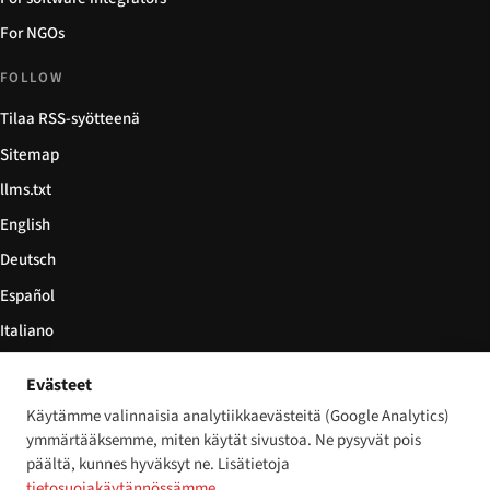
For NGOs
FOLLOW
Tilaa RSS-syötteenä
Sitemap
llms.txt
English
Deutsch
Español
Italiano
Български
Evästeet
简体中文
Käytämme valinnaisia analytiikkaevästeitä (Google Analytics)
ymmärtääksemme, miten käytät sivustoa. Ne pysyvät pois
päältä, kunnes hyväksyt ne. Lisätietoja
tietosuojakäytännössämme
.