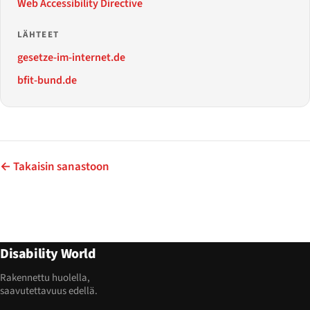
Web Accessibility Directive
LÄHTEET
gesetze-im-internet.de
bfit-bund.de
← Takaisin sanastoon
Disability World
Rakennettu huolella,
saavutettavuus edellä.