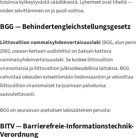
toisiinsa kytkeytyvästä säädöksestä. Lyhenteet ovat tiheitä —
niiden selvittäminen on jo puoli voittoa.
BGG —
Behindertengleichstellungsgesetz
Liittovaltion vammaisyhdenvertaisuuslaki
(BGG, alun perin
2002, useaan kertaan uudistettu) on Saksan kattava
vammaisyhdenvertaisuuslaki. Se koskee liittovaltion
viranomaisia ja liittovaltion julkisoikeudellisia laitoksia. BGG
vahvistaa oikeuden esteettömään tiedonsaantiin ja velvoittaa
liittovaltion viranomaiset tarjoamaan palvelunsa
saavutettavasti.
BGG on seuraavan asetuksen lakisääteinen perusta:
BITV —
Barrierefreie-Informationstechnik-
Verordnung