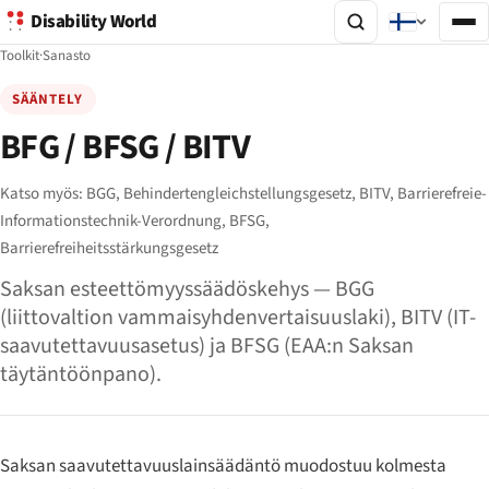
Disability World
Toolkit
·
Sanasto
SÄÄNTELY
BFG / BFSG / BITV
Katso myös:
BGG,
Behindertengleichstellungsgesetz,
BITV,
Barrierefreie-
Informationstechnik-Verordnung,
BFSG,
Barrierefreiheitsstärkungsgesetz
Saksan esteettömyyssäädöskehys — BGG
(liittovaltion vammaisyhdenvertaisuuslaki), BITV (IT-
saavutettavuusasetus) ja BFSG (EAA:n Saksan
täytäntöönpano).
Saksan saavutettavuuslainsäädäntö muodostuu kolmesta