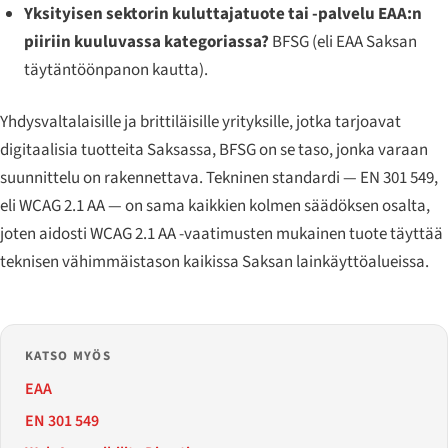
Yksityisen sektorin kuluttajatuote tai -palvelu EAA:n
piiriin kuuluvassa kategoriassa?
BFSG (eli EAA Saksan
täytäntöönpanon kautta).
Yhdysvaltalaisille ja brittiläisille yrityksille, jotka tarjoavat
digitaalisia tuotteita Saksassa, BFSG on se taso, jonka varaan
suunnittelu on rakennettava. Tekninen standardi — EN 301 549,
eli WCAG 2.1 AA — on sama kaikkien kolmen säädöksen osalta,
joten aidosti WCAG 2.1 AA -vaatimusten mukainen tuote täyttää
teknisen vähimmäistason kaikissa Saksan lainkäyttöalueissa.
KATSO MYÖS
EAA
EN 301 549