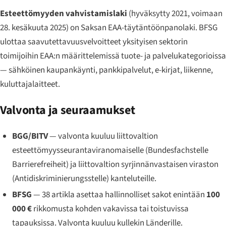
Esteettömyyden vahvistamislaki
(hyväksytty 2021, voimaan
28. kesäkuuta 2025) on Saksan EAA-täytäntöönpanolaki. BFSG
ulottaa saavutettavuusvelvoitteet yksityisen sektorin
toimijoihin EAA:n määrittelemissä tuote- ja palvelukategorioissa
— sähköinen kaupankäynti, pankkipalvelut, e-kirjat, liikenne,
kuluttajalaitteet.
Valvonta ja seuraamukset
BGG/BITV
— valvonta kuuluu liittovaltion
esteettömyysseurantaviranomaiselle (
Bundesfachstelle
Barrierefreiheit
) ja liittovaltion syrjinnänvastaisen viraston
(
Antidiskriminierungsstelle
) kanteluteille.
BFSG
— 38 artikla asettaa hallinnolliset sakot enintään
100
000 €
rikkomusta kohden vakavissa tai toistuvissa
tapauksissa. Valvonta kuuluu kullekin Länderille.