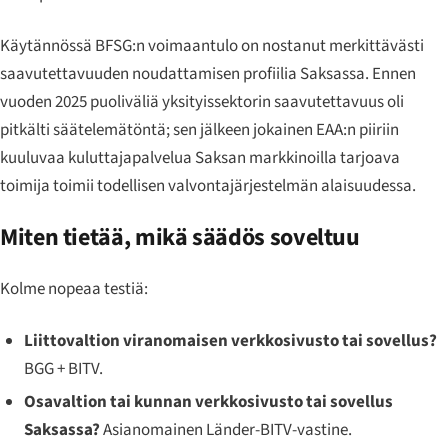
Käytännössä BFSG:n voimaantulo on nostanut merkittävästi
saavutettavuuden noudattamisen profiilia Saksassa. Ennen
vuoden 2025 puoliväliä yksityissektorin saavutettavuus oli
pitkälti säätelemätöntä; sen jälkeen jokainen EAA:n piiriin
kuuluvaa kuluttajapalvelua Saksan markkinoilla tarjoava
toimija toimii todellisen valvontajärjestelmän alaisuudessa.
Miten tietää, mikä säädös soveltuu
Kolme nopeaa testiä:
Liittovaltion viranomaisen verkkosivusto tai sovellus?
BGG + BITV.
Osavaltion tai kunnan verkkosivusto tai sovellus
Saksassa?
Asianomainen Länder-BITV-vastine.