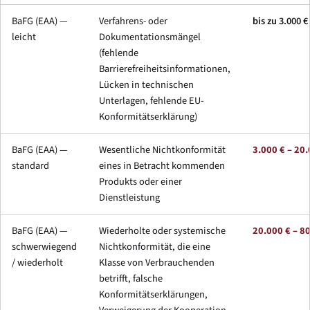
BaFG (EAA) —
Verfahrens- oder
bis zu 3.000 €
leicht
Dokumentationsmängel
(fehlende
Barrierefreiheitsinformationen,
Lücken in technischen
Unterlagen, fehlende EU-
Konformitätserklärung)
BaFG (EAA) —
Wesentliche Nichtkonformität
3.000 € – 20
standard
eines in Betracht kommenden
Produkts oder einer
Dienstleistung
BaFG (EAA) —
Wiederholte oder systemische
20.000 € – 8
schwerwiegend
Nichtkonformität, die eine
/ wiederholt
Klasse von Verbrauchenden
betrifft, falsche
Konformitätserklärungen,