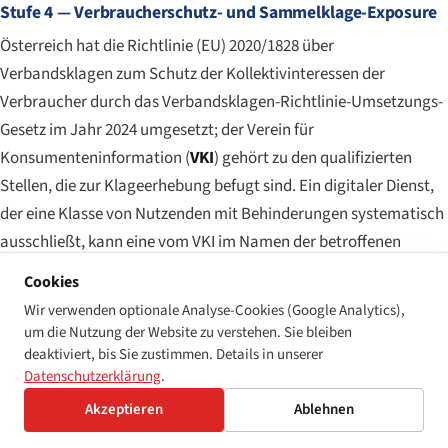
Stufe 4 — Verbraucherschutz- und Sammelklage-Exposure
Österreich hat die Richtlinie (EU) 2020/1828 über
Verbandsklagen zum Schutz der Kollektivinteressen der
Verbraucher durch das
Verbandsklagen-Richtlinie-Umsetzungs-
Gesetz
im Jahr 2024 umgesetzt; der Verein für
Konsumenteninformation (
VKI
) gehört zu den qualifizierten
Stellen, die zur Klageerhebung befugt sind. Ein digitaler Dienst,
der eine Klasse von Nutzenden mit Behinderungen systematisch
ausschließt, kann eine vom VKI im Namen der betroffenen
Verbrauchenden erhobene Verbandsklage auslösen, wobei der
Cookies
Schadenersatz je Klägerin oder Kläger berechnet und addiert
Wir verwenden optionale Analyse-Cookies (Google Analytics),
wird. Die Praxis unter dem neuen Regime entwickelt sich noch,
um die Nutzung der Website zu verstehen. Sie bleiben
Stand Mitte 2026, aber der Rahmen ist vorhanden, und der VKI
deaktiviert, bis Sie zustimmen. Details in unserer
Datenschutzerklärung
.
hat die Barrierefreiheit von verbraucherorientierten digitalen
Diensten als einen seiner prioritären Durchsetzungsbereiche
Akzeptieren
Ablehnen
signalisiert.