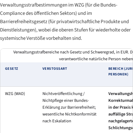
Verwaltungsstrafbestimmungen im WZG (für die Bundes-
Compliance des öffentlichen Sektors) und im
Barrierefreiheitsgesetz (für privatwirtschaftliche Produkte und
Dienstleistungen), wobei die oberen Stufen für wiederholte oder
systemische Verstöße vorbehalten sind.
Verwaltungsstrafbereiche nach Gesetz und Schweregrad, in EUR. Di
verantwortliche natürliche Person neben
GESETZ
VERSTOSSART
BEREICH (JUR
PERSONEN)
WZG (WAD)
Nichtveröffentlichung /
Verwaltungsh
Nichtpflege einer Bundes-
Korrekturma
Erklärung zur Barrierefreiheit;
in der Praxis 
wesentliche Nichtkonformität
auffällige Str
nach Eskalation
nachgelagert
Schlichtungs