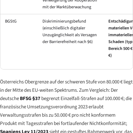
Verweigerung der Kooperation
mit der Marktüberwachung
BGStG
Diskriminierungsbefund
Entschädigun
(einschließlich digitaler
materiellen V
Unzugänglichkeit als Versagen
immaterieller
der Barrierefreiheit nach §6)
Schaden (typ
Bereich 500 €
€)
Österreichs Obergrenze auf der schweren Stufe von 80.000 € liegt
in der Mitte des EU-weiten Spektrums. Zum Vergleich: Der
deutsche
BFSG §37
begrenzt Einzelfall-Strafen auf 100.000 €; die
französische Umsetzungsverordnung 2023 erlaubt
Verwaltungsstrafen bis zu 50.000 € pro nicht konformem
Produkt mit Tagesstrafen bei fortlaufender Nichtkonformität;
Spaniens Ley 11/2023
sieht ein gestuftes Rahmenwerk vor, das