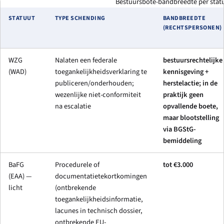
Bestuursbote-bandbreedte per statu
STATUUT
TYPE SCHENDING
BANDBREEDTE
(RECHTSPERSONEN)
WZG
Nalaten een federale
bestuursrechtelijke
(WAD)
toegankelijkheidsverklaring te
kennisgeving +
publiceren/onderhouden;
herstelactie; in de
wezenlijke niet-conformiteit
praktijk geen
na escalatie
opvallende boete,
maar blootstelling
via BGStG-
bemiddeling
BaFG
Procedurele of
tot €3.000
(EAA) —
documentatietekortkomingen
licht
(ontbrekende
toegankelijkheidsinformatie,
lacunes in technisch dossier,
ontbrekende EU-