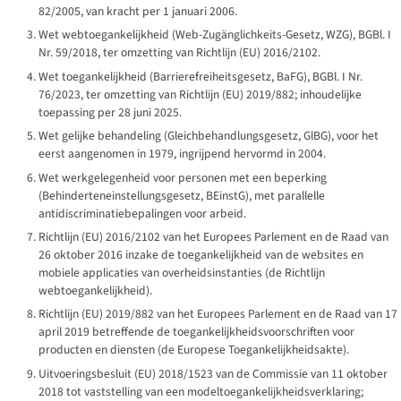
82/2005, van kracht per 1 januari 2006.
Wet webtoegankelijkheid (
Web-Zugänglichkeits-Gesetz
, WZG), BGBl. I
Nr. 59/2018, ter omzetting van Richtlijn (EU) 2016/2102.
Wet toegankelijkheid (
Barrierefreiheitsgesetz
, BaFG), BGBl. I Nr.
76/2023, ter omzetting van Richtlijn (EU) 2019/882; inhoudelijke
toepassing per 28 juni 2025.
Wet gelijke behandeling (
Gleichbehandlungsgesetz
, GlBG), voor het
eerst aangenomen in 1979, ingrijpend hervormd in 2004.
Wet werkgelegenheid voor personen met een beperking
(
Behinderteneinstellungsgesetz
, BEinstG), met parallelle
antidiscriminatiebepalingen voor arbeid.
Richtlijn (EU) 2016/2102 van het Europees Parlement en de Raad van
26 oktober 2016 inzake de toegankelijkheid van de websites en
mobiele applicaties van overheidsinstanties (de Richtlijn
webtoegankelijkheid).
Richtlijn (EU) 2019/882 van het Europees Parlement en de Raad van 17
april 2019 betreffende de toegankelijkheidsvoorschriften voor
producten en diensten (de Europese Toegankelijkheidsakte).
Uitvoeringsbesluit (EU) 2018/1523 van de Commissie van 11 oktober
2018 tot vaststelling van een modeltoegankelijkheidsverklaring;