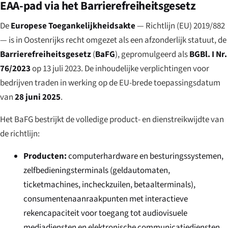
EAA-pad via het Barrierefreiheitsgesetz
De
Europese Toegankelijkheidsakte
— Richtlijn (EU) 2019/882
— is in Oostenrijks recht omgezet als een afzonderlijk statuut, de
Barrierefreiheitsgesetz
(
BaFG
), gepromulgeerd als
BGBl. I Nr.
76/2023
op 13 juli 2023. De inhoudelijke verplichtingen voor
bedrijven traden in werking op de EU-brede toepassingsdatum
van
28 juni 2025
.
Het BaFG bestrijkt de volledige product- en dienstreikwijdte van
de richtlijn:
Producten:
computerhardware en besturingssystemen,
zelfbedieningsterminals (geldautomaten,
ticketmachines, incheckzuilen, betaalterminals),
consumentenaanraakpunten met interactieve
rekencapaciteit voor toegang tot audiovisuele
mediadiensten en elektronische communicatiediensten,