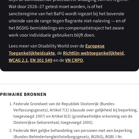
Wat door 2026–27 getest moet worden, is of het
sanctieregime van het BaFG wordt ingezet bij het bovenste
uiteinde van de range tegen flagrante niet-naleving — en of
het BGStG-bemiddelings-en-compensatietraject het zware
werk voor individuele gebruikers blijft doen.
Lees meer van Disability World over de
Europese
Toegankelijkheidsakte
, de
Richtlijn webtoegankelijkheid
,
WCAG 2.1
,
EN 301 549
en de
VN CRPD
.
PRIMAIRE BRONNEN
Federale Grondwet van de Republiek Oostenrijk (
Bundes-
Verfassungsgesetz
), Artikel 7(1) (clausule over gelijkheid bij beperking,
toegevoegd 1997) en Artikel 8(3) (grondwettelijke erkenning van de
Oostenrijkse Gebarentaal, toegevoegd 2005).
Federale Wet gelijke behandeling van personen met een beperking
(
Bundes-Behindertengleichstellungsgesetz
, BGStG), BGBl. I Nr.