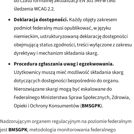
do czasu formalnej aktualizacji EN 301 549 w celu
śledzenia WCAG 2.2.
Deklaracja dostępności.
Każdy objęty zakresem
podmiot federalny musi opublikować, w języku
niemieckim, ustrukturyzowaną deklarację dostępności
obejmującą status zgodności, treści wyłączone z zakresu
dyrektywy i mechanizm składania skarg.
Procedura zgłaszania uwag i egzekwowania.
Użytkownicy muszą mieć możliwość składania skarg
dotyczących dostępności bezpośrednio do organu.
Nierozwiązane skargi mogą być eskalowane do
Federalnego Ministerstwa Spraw Społecznych, Zdrowia,
Opieki i Ochrony Konsumentów (
BMSGPK
).
Nadzorującym organem regulacyjnym na poziomie federalnym
jest
BMSGPK
; metodologia monitorowania federalnego