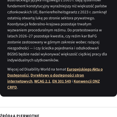
fundament konstytucyjny wyraźniejszy niż większość państw
członkowskich UE; Barrierefreiheitsgesetz z 2023 r. zamknął
ostatnią otwartą lukę po stronie sektora prywatnego.
Koordynacja federalno-krajowa pozostaje trwałym
wyzwaniem proceduralnym reżimu. Do przetestowania w
latach 2026–27 pozostaje kwestia, czy reżim kar BaFG
zostanie zastosowany w górnym zakresie wobec rażącej
niezgodności — i czy ścieżka pojednania i odszkodowań
BGStG będzie nadal wykonywać większość ciężkiej pracy dla
indywidualnych użytkowników.
Więcej od Disability World na temat
Europejskiego Aktu o
Dostępności
,
Dyrektywy o dostępności stron
internetowych
,
WCAG 2.1
,
EN 301 549
i
Konwencji ONZ
CRPD
.
ŹRÓDŁA PIERWOTNE