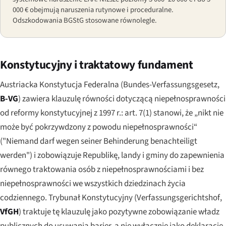
000 € obejmują naruszenia rutynowe i proceduralne.
Odszkodowania BGStG stosowane równolegle.
Konstytucyjny i traktatowy fundament
Austriacka Konstytucja Federalna (
Bundes-Verfassungsgesetz
,
B-VG
) zawiera klauzulę równości dotyczącą niepełnosprawności
od reformy konstytucyjnej z 1997 r.: art. 7(1) stanowi, że „nikt nie
może być pokrzywdzony z powodu niepełnosprawności“
(
"Niemand darf wegen seiner Behinderung benachteiligt
werden"
) i zobowiązuje Republikę, landy i gminy do zapewnienia
równego traktowania osób z niepełnosprawnościami i bez
niepełnosprawności we wszystkich dziedzinach życia
codziennego. Trybunał Konstytucyjny (
Verfassungsgerichtshof
,
VfGH
) traktuje tę klauzulę jako pozytywne zobowiązanie władz
publicznych do usuwania barier, a nie wyłącznie jako deklarację