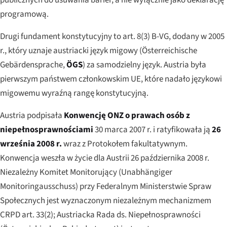
programową.
Drugi fundament konstytucyjny to art. 8(3) B-VG, dodany w 2005
r., który uznaje austriacki język migowy (
Österreichische
Gebärdensprache
,
ÖGS
) za samodzielny język. Austria była
pierwszym państwem członkowskim UE, które nadało językowi
migowemu wyraźną rangę konstytucyjną.
Austria podpisała
Konwencję ONZ o prawach osób z
niepełnosprawnościami
30 marca 2007 r. i ratyfikowała ją
26
września 2008 r.
wraz z Protokołem fakultatywnym.
Konwencja weszła w życie dla Austrii 26 października 2008 r.
Niezależny Komitet Monitorujący (
Unabhängiger
Monitoringausschuss
) przy Federalnym Ministerstwie Spraw
Społecznych jest wyznaczonym niezależnym mechanizmem
CRPD art. 33(2); Austriacka Rada ds. Niepełnosprawności