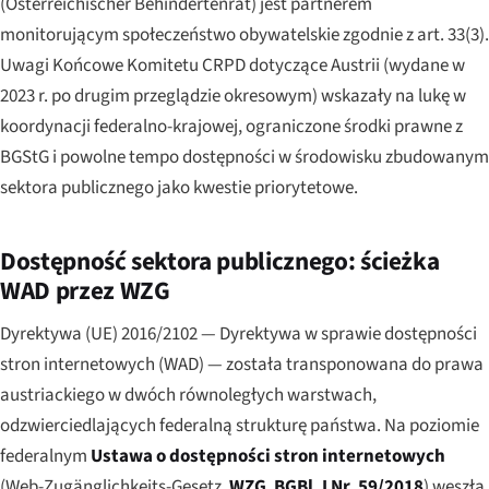
(
Österreichischer Behindertenrat
) jest partnerem
monitorującym społeczeństwo obywatelskie zgodnie z art. 33(3).
Uwagi Końcowe Komitetu CRPD dotyczące Austrii (wydane w
2023 r. po drugim przeglądzie okresowym) wskazały na lukę w
koordynacji federalno-krajowej, ograniczone środki prawne z
BGStG i powolne tempo dostępności w środowisku zbudowanym
sektora publicznego jako kwestie priorytetowe.
Dostępność sektora publicznego: ścieżka
WAD przez WZG
Dyrektywa (UE) 2016/2102 — Dyrektywa w sprawie dostępności
stron internetowych (WAD) — została transponowana do prawa
austriackiego w dwóch równoległych warstwach,
odzwierciedlających federalną strukturę państwa. Na poziomie
federalnym
Ustawa o dostępności stron internetowych
(
Web-Zugänglichkeits-Gesetz
,
WZG
,
BGBl. I Nr. 59/2018
) weszła