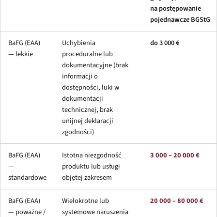
na postępowanie
pojednawcze BGStG
BaFG (EAA)
Uchybienia
do 3 000 €
— lekkie
proceduralne lub
dokumentacyjne (brak
informacji o
dostępności, luki w
dokumentacji
technicznej, brak
unijnej deklaracji
zgodności)
BaFG (EAA)
Istotna niezgodność
3 000 – 20 000 €
—
produktu lub usługi
standardowe
objętej zakresem
BaFG (EAA)
Wielokrotne lub
20 000 – 80 000 €
— poważne /
systemowe naruszenia