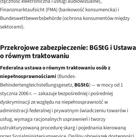
(łączność elektroniczna i usługi audiowizualne),
Finanzmarktaufsicht (FMA) (bankowość konsumencka) i
Bundeswettbewerbsbehörde (ochrona konsumentów między
sektorami).
Przekrojowe zabezpieczenie: BGStG i Ustawa
o równym traktowaniu
Federalna ustawa o równym traktowaniu osób z
niepełnosprawnościami
(
Bundes-
Behindertengleichstellungsgesetz
,
BGStG
) — w mocy od 1
stycznia 2006 r. — zakazuje bezpośredniej i pośredniej
dyskryminacji ze względu na niepełnosprawność w
administracji federalnej i prywatnym świadczeniu towarów i
usług, wymaga racjonalnych usprawnień i tworzy
ustrukturyzowaną procedurę skarg i pojednania kierowaną
przez Sozialministeriumservice. Ogólny obowiązek dostępności