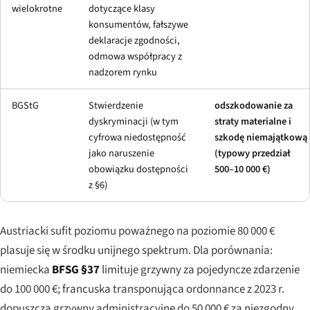
wielokrotne
dotyczące klasy
konsumentów, fałszywe
deklaracje zgodności,
odmowa współpracy z
nadzorem rynku
BGStG
Stwierdzenie
odszkodowanie za
dyskryminacji (w tym
straty materialne i
cyfrowa niedostępność
szkodę niemajątkową
jako naruszenie
(typowy przedział
obowiązku dostępności
500–10 000 €)
z §6)
Austriacki sufit poziomu poważnego na poziomie 80 000 €
plasuje się w środku unijnego spektrum. Dla porównania:
niemiecka
BFSG §37
limituje grzywny za pojedyncze zdarzenie
do 100 000 €; francuska transponująca ordonnance z 2023 r.
dopuszcza grzywny administracyjne do 50 000 € za niezgodny