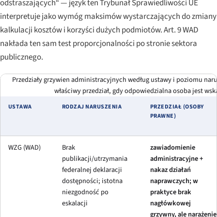
odstraszających“ — język ten Trybunał Sprawiedliwości UE
interpretuje jako wymóg maksimów wystarczających do zmiany
kalkulacji kosztów i korzyści dużych podmiotów. Art. 9 WAD
nakłada ten sam test proporcjonalności po stronie sektora
publicznego.
Przedziały grzywien administracyjnych według ustawy i poziomu naru
właściwy przedział, gdy odpowiedzialna osoba jest ws
USTAWA
RODZAJ NARUSZENIA
PRZEDZIAŁ (OSOBY
PRAWNE)
WZG (WAD)
Brak
zawiadomienie
publikacji/utrzymania
administracyjne +
federalnej deklaracji
nakaz działań
dostępności; istotna
naprawczych; w
niezgodność po
praktyce brak
eskalacji
nagłówkowej
grzywny, ale narażenie