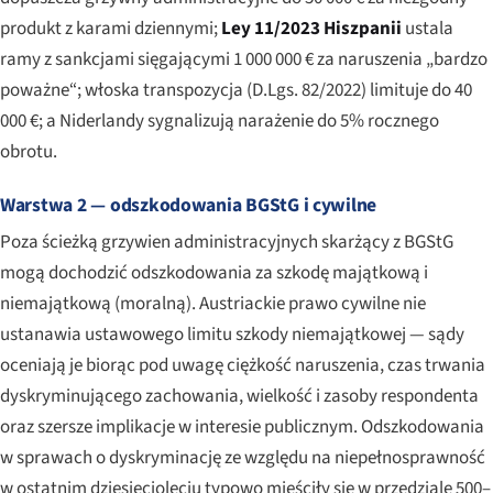
produkt z karami dziennymi;
Ley 11/2023 Hiszpanii
ustala
ramy z sankcjami sięgającymi 1 000 000 € za naruszenia „bardzo
poważne“; włoska transpozycja (D.Lgs. 82/2022) limituje do 40
000 €; a Niderlandy sygnalizują narażenie do 5% rocznego
obrotu.
Warstwa 2 — odszkodowania BGStG i cywilne
Poza ścieżką grzywien administracyjnych skarżący z BGStG
mogą dochodzić odszkodowania za szkodę majątkową i
niemajątkową (moralną). Austriackie prawo cywilne nie
ustanawia ustawowego limitu szkody niemajątkowej — sądy
oceniają je biorąc pod uwagę ciężkość naruszenia, czas trwania
dyskryminującego zachowania, wielkość i zasoby respondenta
oraz szersze implikacje w interesie publicznym. Odszkodowania
w sprawach o dyskryminację ze względu na niepełnosprawność
w ostatnim dziesięcioleciu typowo mieściły się w przedziale 500–