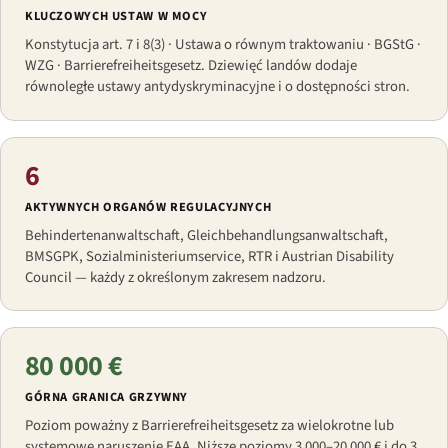
KLUCZOWYCH USTAW W MOCY
Konstytucja art. 7 i 8(3) · Ustawa o równym traktowaniu · BGStG ·
WZG · Barrierefreiheitsgesetz. Dziewięć landów dodaje
równoległe ustawy antydyskryminacyjne i o dostępności stron.
6
AKTYWNYCH ORGANÓW REGULACYJNYCH
Behindertenanwaltschaft, Gleichbehandlungsanwaltschaft,
BMSGPK, Sozialministeriumservice, RTR i Austrian Disability
Council — każdy z określonym zakresem nadzoru.
80 000 €
GÓRNA GRANICA GRZYWNY
Poziom poważny z Barrierefreiheitsgesetz za wielokrotne lub
systemowe naruszenie EAA. Niższe poziomy 3 000–20 000 € i do 3