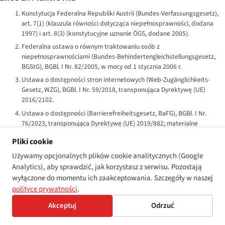
Konstytucja Federalna Republiki Austrii (
Bundes-Verfassungsgesetz
),
art. 7(1) (klauzula równości dotycząca niepełnosprawności, dodana
1997) i art. 8(3) (konstytucyjne uznanie ÖGS, dodane 2005).
Federalna ustawa o równym traktowaniu osób z
niepełnosprawnościami (
Bundes-Behindertengleichstellungsgesetz
,
BGStG), BGBl. I Nr. 82/2005, w mocy od 1 stycznia 2006 r.
Ustawa o dostępności stron internetowych (
Web-Zugänglichkeits-
Gesetz
, WZG), BGBl. I Nr. 59/2018, transponująca Dyrektywę (UE)
2016/2102.
Ustawa o dostępności (
Barrierefreiheitsgesetz
, BaFG), BGBl. I Nr.
76/2023, transponująca Dyrektywę (UE) 2019/882; materialne
stosowanie od 28 czerwca 2025 r.
Pliki cookie
Ustawa o równym traktowaniu (
Gleichbehandlungsgesetz
, GlBG),
Używamy opcjonalnych plików cookie analitycznych (Google
pierwotnie przyjęta 1979, gruntownie zreformowana 2004.
Analytics), aby sprawdzić, jak korzystasz z serwisu. Pozostają
Ustawa o zatrudnieniu osób z niepełnosprawnościami
wyłączone do momentu ich zaakceptowania. Szczegóły w naszej
(
Behinderteneinstellungsgesetz
, BEinstG), z równoległymi przepisami
polityce prywatności
.
antydyskryminacyjnymi dla zatrudnienia.
Dyrektywa (UE) 2016/2102 Parlamentu Europejskiego i Rady z 26
Akceptuj
Odrzuć
października 2016 r. w sprawie dostępności stron internetowych i
mobilnych aplikacji organów sektora publicznego.