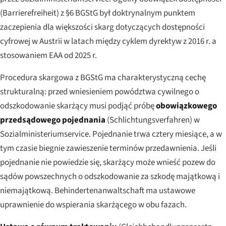
(
Barrierefreiheit
) z §6 BGStG był doktrynalnym punktem
zaczepienia dla większości skarg dotyczących dostępności
cyfrowej w Austrii w latach między cyklem dyrektyw z 2016 r. a
stosowaniem EAA od 2025 r.
Procedura skargowa z BGStG ma charakterystyczną cechę
strukturalną: przed wniesieniem powództwa cywilnego o
odszkodowanie skarżący musi podjąć próbę
obowiązkowego
przedsądowego pojednania
(
Schlichtungsverfahren
) w
Sozialministeriumservice. Pojednanie trwa cztery miesiące, a w
tym czasie biegnie zawieszenie terminów przedawnienia. Jeśli
pojednanie nie powiedzie się, skarżący może wnieść pozew do
sądów powszechnych o odszkodowanie za szkodę majątkową i
niemajątkową. Behindertenanwaltschaft ma ustawowe
uprawnienie do wspierania skarżącego w obu fazach.