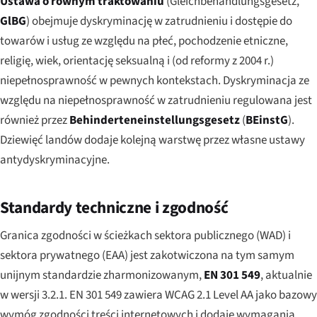
Ustawa o równym traktowaniu
(
Gleichbehandlungsgesetz
,
GlBG
) obejmuje dyskryminację w zatrudnieniu i dostępie do
towarów i usług ze względu na płeć, pochodzenie etniczne,
religię, wiek, orientację seksualną i (od reformy z 2004 r.)
niepełnosprawność w pewnych kontekstach. Dyskryminacja ze
względu na niepełnosprawność w zatrudnieniu regulowana jest
również przez
Behinderteneinstellungsgesetz
(
BEinstG
).
Dziewięć landów dodaje kolejną warstwę przez własne ustawy
antydyskryminacyjne.
Standardy techniczne i zgodność
Granica zgodności w ścieżkach sektora publicznego (WAD) i
sektora prywatnego (EAA) jest zakotwiczona na tym samym
unijnym standardzie zharmonizowanym,
EN 301 549
, aktualnie
w wersji 3.2.1. EN 301 549 zawiera WCAG 2.1 Level AA jako bazowy
wymóg zgodności treści internetowych i dodaje wymagania