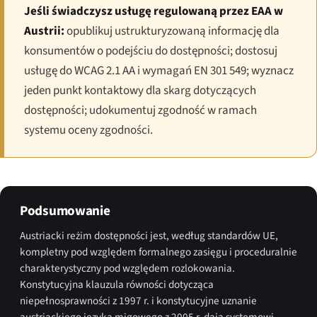
Jeśli świadczysz usługę regulowaną przez EAA w
Austrii:
opublikuj ustrukturyzowaną informację dla
konsumentów o podejściu do dostępności; dostosuj
usługę do WCAG 2.1 AA i wymagań EN 301 549; wyznacz
jeden punkt kontaktowy dla skarg dotyczących
dostępności; udokumentuj zgodność w ramach
systemu oceny zgodności.
Podsumowanie
Austriacki reżim dostępności jest, według standardów UE,
kompletny pod względem formalnego zasięgu i proceduralnie
charakterystyczny pod względem rozlokowania.
Konstytucyjna klauzula równości dotycząca
niepełnosprawności z 1997 r. i konstytucyjne uznanie
austriackiego języka migowego z 2005 r. dają systemowi