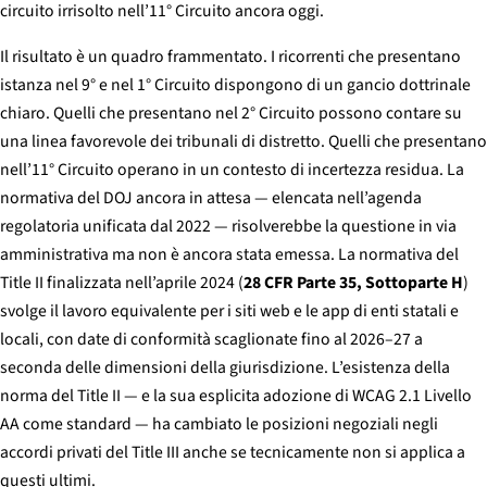
circuito irrisolto nell’11° Circuito ancora oggi.
Il risultato è un quadro frammentato. I ricorrenti che presentano
istanza nel 9° e nel 1° Circuito dispongono di un gancio dottrinale
chiaro. Quelli che presentano nel 2° Circuito possono contare su
una linea favorevole dei tribunali di distretto. Quelli che presentano
nell’11° Circuito operano in un contesto di incertezza residua. La
normativa del DOJ ancora in attesa — elencata nell’agenda
regolatoria unificata dal 2022 — risolverebbe la questione in via
amministrativa ma non è ancora stata emessa. La normativa del
Title
II
finalizzata nell’aprile 2024 (
28 CFR Parte 35, Sottoparte H
)
svolge il lavoro equivalente per i siti web e le app di enti statali e
locali, con date di conformità scaglionate fino al 2026–27 a
seconda delle dimensioni della giurisdizione. L’esistenza della
norma del Title II — e la sua esplicita adozione di WCAG 2.1 Livello
AA come standard — ha cambiato le posizioni negoziali negli
accordi privati del Title III anche se tecnicamente non si applica a
questi ultimi.