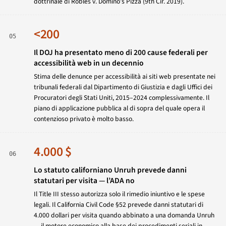
dottrinale di
Robles v. Domino’s Pizza
(9th Cir. 2019).
<200
05
Il DOJ ha presentato meno di 200 cause federali per
accessibilità web in un decennio
Stima delle denunce per accessibilità ai siti web presentate nei
tribunali federali dal Dipartimento di Giustizia e dagli Uffici dei
Procuratori degli Stati Uniti, 2015–2024 complessivamente. Il
piano di applicazione pubblica al di sopra del quale opera il
contenzioso privato è molto basso.
4.000 $
06
Lo statuto californiano Unruh prevede danni
statutari per visita — l’ADA no
Il Title III stesso autorizza solo il rimedio iniuntivo e le spese
legali. Il California Civil Code §52 prevede danni statutari di
4.000 dollari per visita quando abbinato a una domanda Unruh
— il motore economico alla base dei procedimenti seriali in