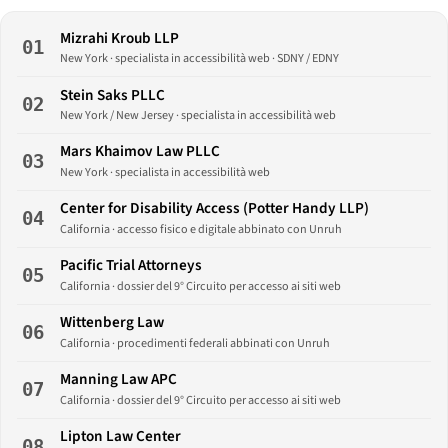
Mizrahi Kroub LLP
01
New York · specialista in accessibilità web · SDNY / EDNY
Stein Saks PLLC
02
New York / New Jersey · specialista in accessibilità web
Mars Khaimov Law PLLC
03
New York · specialista in accessibilità web
Center for Disability Access (Potter Handy LLP)
04
California · accesso fisico e digitale abbinato con Unruh
Pacific Trial Attorneys
05
California · dossier del 9° Circuito per accesso ai siti web
Wittenberg Law
06
California · procedimenti federali abbinati con Unruh
Manning Law APC
07
California · dossier del 9° Circuito per accesso ai siti web
Lipton Law Center
08