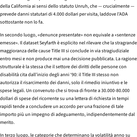
della California ai sensi dello statuto Unruh, che — crucialmente —
prevede danni statutari di 4.000 dollari per visita, laddove l’ADA
sottostante non lo fa.
In secondo luogo, «denunce presentate» non equivale a «sentenze
emesse». Il dataset Seyfarth è esplicito nel rilevare che la stragrande
maggioranza delle cause Title III si conclude in via stragiudiziale
entro mesi e non produce mai una decisione pubblicata. La ragione
strutturale è la stessa che il settore dei diritti delle persone con
disabilità cita dall’inizio degli anni ‘90: il Title III stesso non
autorizza il risarcimento dei danni, solo il rimedio iniuntivo e le
spese legali. Un convenuto che si trova di fronte a 30.000-80.000
dollari di spese del ricorrente su una lettera di richiesta in tempi
rapidi tende a concludere un accordo per una frazione di tale
importo più un impegno di adeguamento, indipendentemente dal
merito.
In terzo luogo, le categorie che determinano la volatilità anno su