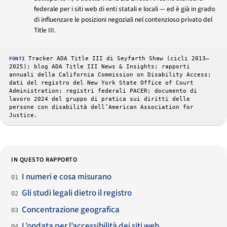
federale per i siti web di enti statali e locali — ed è già in grado
di influenzare le posizioni negoziali nel contenzioso privato del
Title III.
FONTI
Tracker ADA Title III di Seyfarth Shaw (cicli 2013–
2025); blog ADA Title III News & Insights; rapporti
annuali della California Commission on Disability Access;
dati del registro del New York State Office of Court
Administration; registri federali PACER; documento di
lavoro 2024 del gruppo di pratica sui diritti delle
persone con disabilità dell’American Association for
Justice.
IN QUESTO RAPPORTO
I numeri e cosa misurano
01
Gli studi legali dietro il registro
02
Concentrazione geografica
03
L’ondata per l’accessibilità dei siti web
04