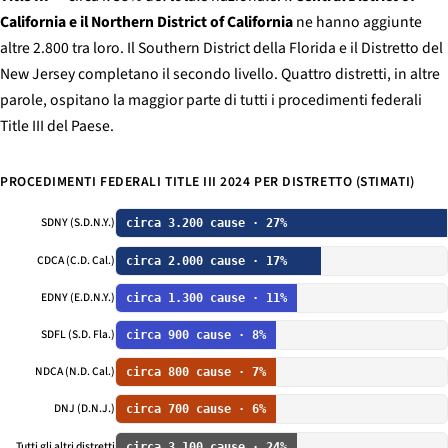
California e il Northern District of California
ne hanno aggiunte
altre 2.800 tra loro. Il Southern District della Florida e il Distretto del
New Jersey completano il secondo livello. Quattro distretti, in altre
parole, ospitano la maggior parte di tutti i procedimenti federali
Title III del Paese.
PROCEDIMENTI FEDERALI TITLE III 2024 PER DISTRETTO (STIMATI)
SDNY (S.D.N.Y.)
circa 3.200 cause · 27%
CDCA (C.D. Cal.)
circa 2.000 cause · 17%
EDNY (E.D.N.Y.)
circa 1.300 cause · 11%
SDFL (S.D. Fla.)
circa 900 cause · 8%
NDCA (N.D. Cal.)
circa 800 cause · 7%
DNJ (D.N.J.)
circa 700 cause · 6%
Tutti gli altri distretti
circa 3.100 cause · 24%