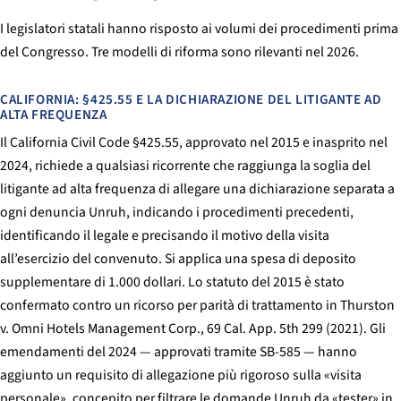
I legislatori statali hanno risposto ai volumi dei procedimenti prima
del Congresso. Tre modelli di riforma sono rilevanti nel 2026.
CALIFORNIA: §425.55 E LA DICHIARAZIONE DEL LITIGANTE AD
ALTA FREQUENZA
Il California Civil Code §425.55, approvato nel 2015 e inasprito nel
2024, richiede a qualsiasi ricorrente che raggiunga la soglia del
litigante ad alta frequenza di allegare una dichiarazione separata a
ogni denuncia Unruh, indicando i procedimenti precedenti,
identificando il legale e precisando il motivo della visita
all’esercizio del convenuto. Si applica una spesa di deposito
supplementare di 1.000 dollari. Lo statuto del 2015 è stato
confermato contro un ricorso per parità di trattamento in
Thurston
v. Omni Hotels Management Corp.
, 69 Cal. App. 5th 299 (2021). Gli
emendamenti del 2024 — approvati tramite SB-585 — hanno
aggiunto un requisito di allegazione più rigoroso sulla «visita
personale», concepito per filtrare le domande Unruh da «tester» in