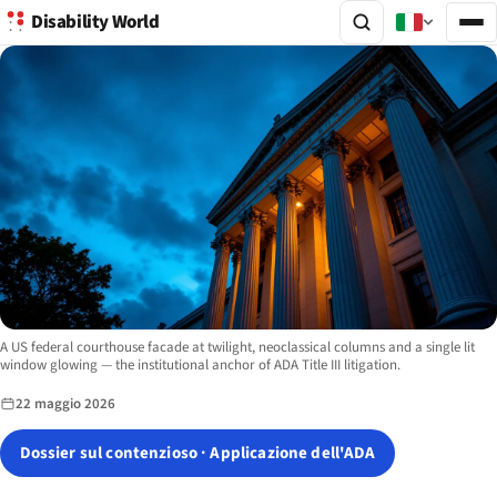
Disability World
Image description:
A US federal courthouse facade at twilight, neoclassical columns and a single lit
window glowing — the institutional anchor of ADA Title III litigation.
22 maggio 2026
Dossier sul contenzioso · Applicazione dell'ADA