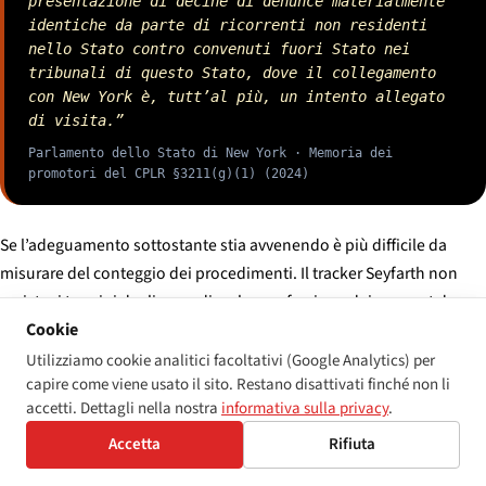
presentazione di decine di denunce materialmente
identiche da parte di ricorrenti non residenti
nello Stato contro convenuti fuori Stato nei
tribunali di questo Stato, dove il collegamento
con New York è, tutt’al più, un intento allegato
di visita.”
Parlamento dello Stato di New York · Memoria dei
promotori del CPLR §3211(g)(1) (2024)
Se l’adeguamento sottostante stia avvenendo è più difficile da
misurare del conteggio dei procedimenti. Il tracker Seyfarth non
registra i termini degli accordi; solo una frazione dei consent decree
Cookie
è accessibile al pubblico. L’ADA National Network e il Job
Accommodation Network hanno pubblicato occasionalmente
Utilizziamo cookie analitici facoltativi (Google Analytics) per
capire come viene usato il sito. Restano disattivati finché non li
lavori di monitoraggio degli adeguamenti, ma nessuno dei due
accetti. Dettagli nella nostra
informativa sulla privacy
.
dispone di un dataset longitudinale completo. La questione
strutturale — se il volume dei procedimenti si traduca in pagine
Accetta
Rifiuta
web effettivamente utilizzabili con la tecnologia assistiva — non ha