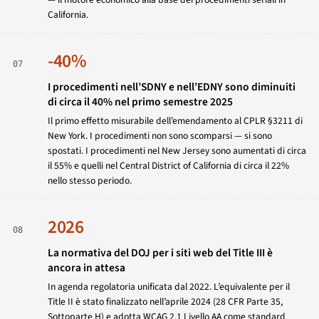
California.
-40%
07
I procedimenti nell’SDNY e nell’EDNY sono diminuiti
di circa il 40% nel primo semestre 2025
Il primo effetto misurabile dell’emendamento al CPLR §3211 di
New York. I procedimenti non sono scomparsi — si sono
spostati. I procedimenti nel New Jersey sono aumentati di circa
il 55% e quelli nel Central District of California di circa il 22%
nello stesso periodo.
2026
08
La normativa del DOJ per i siti web del Title III è
ancora in attesa
In agenda regolatoria unificata dal 2022. L’equivalente per il
Title
II
è stato finalizzato nell’aprile 2024 (28 CFR Parte 35,
Sottoparte H) e adotta WCAG 2.1 Livello AA come standard