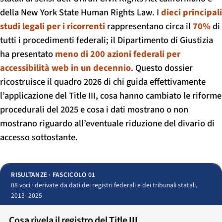
della New York State Human Rights Law. I
dieci principali
studi legali per i ricorrenti
rappresentano circa il
70%
di
tutti i procedimenti federali; il Dipartimento di Giustizia
ha presentato
meno di 200 azioni federali per
accessibilità web in un decennio
. Questo dossier
ricostruisce il quadro 2026 di chi guida effettivamente
l’applicazione del Title III, cosa hanno cambiato le riforme
procedurali del 2025 e cosa i dati mostrano o non
mostrano riguardo all’eventuale riduzione del divario di
accesso sottostante.
RISULTANZE · FASCICOLO 01
08 voci · derivate da dati dei registri federali e dei tribunali statali,
2013–2025
Cosa rivela il registro del Title III