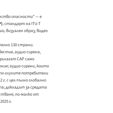
ество опасности“ — е
P)
, стандарт на ITU-T
о, визуален образ, видео
ително 130 страни.
естие, аудио сирена,
прилагат CAP само
ние; аудио сирени, които
япо-глухите потребители
 г. с цел пълно глобално
та; докладът за средата
стване, по-малко от
025 г.