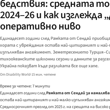
бедствия: средната то
2024–26 и как изглежда 
оперативно ниво
Единадесет години след Рамката от Сендай приобщ
хората с увреждания остава най-цитираният и най-
изпълняван ангажимент. Земетресението Турция–С
тихоокеанските циклонни сезони и данните за разсе
Украйна показват къде разликата все още хапе.
От Disability World
·
15 мин. четене
Време за четене: 7 минути
Единадесет години след
Рамката от Сендай за намаляван
остава най-цитираният и най-малко изпълняван ангажиме
Средносрочният преглед от 2025 г. на срещата на високо