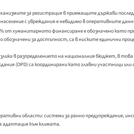
ханизмите за регистрация в приемащите държави послед
 население с увреждания е невидимо в оперативните данн
1% от хуманитарното финансиране е обозначено като п
 обозначени за достъпност, са в ниските единични проц
азлика в разпределението на националния бюджет, в това 
еждания (OPD) са координирани като главни участници ил
перативни области: системи за ранно предупреждение, и
за адаптация към климата.