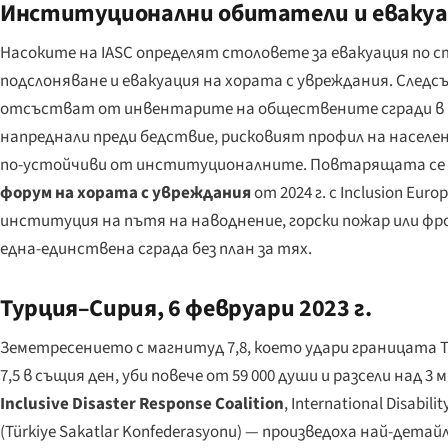
Институционални обитатели и еваку
Насоките на IASC определят столовете за евакуация по 
подслоняване и евакуация на хората с увреждания. Следс
отсъстват от инвентарите на обществените сгради в п
напреднали преди бедствие, рисковият профил на населе
по-устойчиви от институционалните. Повтарящата се 
форум на хората с увреждания
от 2024 г. с Inclusion Europ
институция на пътя на наводнение, горски пожар или фро
една-единствена сграда без план за тях.
Турция–Сирия, 6 февруари 2023 г.
Земетресението с магнитуд 7,8, което удари границата Т
7,5 в същия ден, уби повече от 59 000 души и разсели над 
Inclusive Disaster Response Coalition
, International Disab
(
Türkiye Sakatlar Konfederasyonu
) — произведоха най-детайл