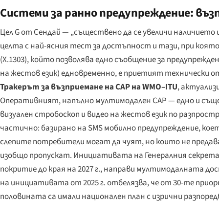
Системи за ранно предупреждение: въз
Цел G от Сендай — „съществено да се увеличи наличието
целта с най-ясния тест за достъпност и тази, при която
(X.1303), който позволява едно съобщение за предупрежде
на жестов език) едновременно, е приетият технически о
Тракерът за възприемане на CAP на WMO–ITU
, актуализ
Оперативният, напълно мултимодален CAP — едно и също 
визуален стробоскоп и видео на жестов език по разпрост
частично: базирано на SMS мобилно предупреждение, кое
слепите потребители могат да чуят, но които не предав
изобщо пропускат. Инициативата на Генералния секрет
покритие до края на 2027 г., направи мултимодалната д
на инициативата от 2025 г. отбелязва, че от 30-те при
половината са имали национален план с изрични разпоредб