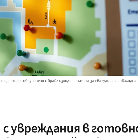
 център, с обозначени с брайл изходи и пътека за евакуация с инвалидна
 с увреждания в готовн