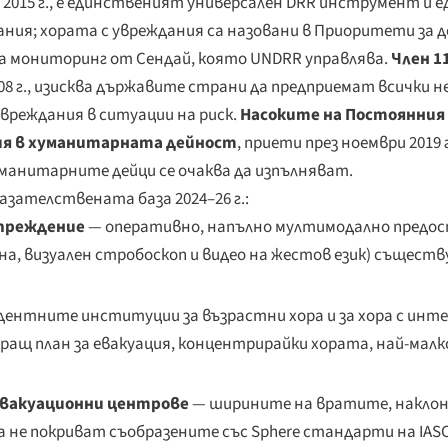
2015 г., е единственият универсален DRR инструмент и е
; хората с увреждания са назовани в Приоритети за действ
 за мониторинг от Сендай, която UNDRR управлява.
Член 1
2008 г., изисква държавите страни да предприемат всички н
вреждания в ситуации на риск.
Насоките на Постоянни
ния в хуманитарната дейност
, приети през ноември 2019 
анитарните дейци се очаква да изпълняват.
азателствената база 2024–26 г.:
преждение
— оперативно, напълно мултимодално предост
ена, визуален стробоскоп и видео на жестов език) съществ
дентните институции за възрастни хора и за хора с инт
щ план за евакуация, концентрирайки хората, най-малко
евакуационни центрове
— ширините на вратите, наклон
не покриват съобразените със Sphere стандарти на IASC