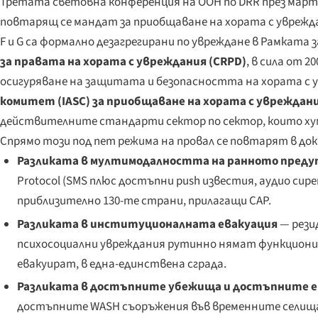
Третата световна конференция на ООН по DRR през март 
повтарящ се мандат за приобщаване на хората с увреждания
F и G са формално дезагрегирани по увреждане в Рамката
за правата на хората с увреждания (CRPD)
, в сила от 
осигуряване на защитата и безопасността на хората с у
комитет (IASC) за приобщаване на хората с уврежда
действителните стандарти сектор по сектор, които хум
Спрямо този под пет режима на провал се повтарят в док
Разликата в мултимодалността на ранното преду
Protocol (SMS плюс достъпни push известия, аудио сир
приблизително 130-те страни, прилагащи CAP.
Разликата в институционалната евакуация
— рези
психосоциални увреждания рутинно нямат функционира
евакуират, в една-единствена сграда.
Разликата в достъпните убежища и достъпните 
достъпните WASH съоръжения във временните селища 