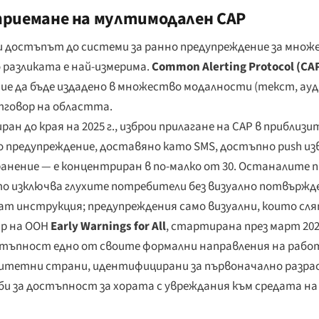
приемане на мултимодален CAP
 и достъпът до системи за ранно предупреждение за множ
 разликата е най-измерима.
Common Alerting Protocol (CA
ние да бъде издадено в множество модалности (текст, ауди
тговор на областта.
иран до края на 2025 г., изброи прилагане на CAP в приблиз
предупреждение, доставяно като SMS, достъпно push изв
ранение — е концентриран в по-малко от 30. Останалите 
то изключва глухите потребители без визуално потвържде
ат инструкция; предупреждения само визуални, които сл
ар на ООН
Early Warnings for All
, стартирана през март 2022
остъпност едно от своите формални направления на рабо
оритетни страни, идентифицирани за първоначално разра
и за достъпност за хората с увреждания към средата на 2