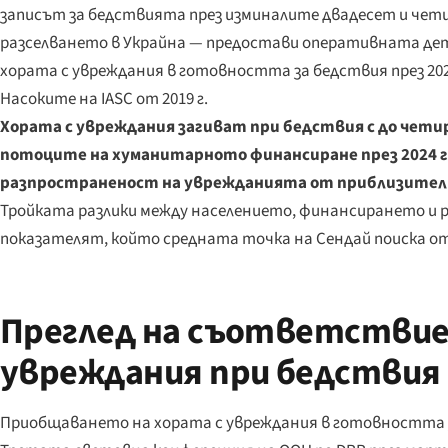
записът за бедствията през изминалите двадесет и чети
разселването в Украйна — предостави оперативната дет
хората с увреждания в готовността за бедствия през 2026
Насоките на IASC от 2019 г.
Хората с увреждания загиват при бедствия с до чети
потоците на хуманитарното финансиране през 2024 г.
разпространеност на уврежданията от приблизител
Тройката разлики между населението, финансирането и
показателят, който средната точка на Сендай поиска от
Преглед на съответствие
увреждания при бедствия
Приобщаването на хората с увреждания в готовността 