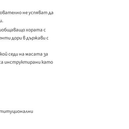
ователно не успяват да
и.
риобщаващо хората с
енти дори в държави с
кой седи на масата за
и са инструктирани като
нституционални