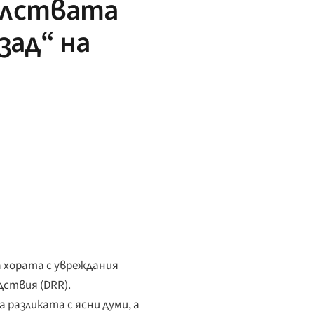
телствата
зад“ на
 хората с увреждания
ствия (DRR).
 разликата с ясни думи, а