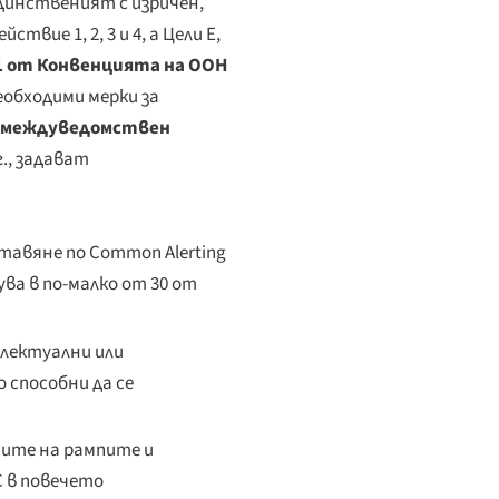
динственият с изричен,
ие 1, 2, 3 и 4, а Цели E,
1 от Конвенцията на ООН
еобходими мерки за
я междуведомствен
г., задават
авяне по Common Alerting
ува в по-малко от 30 от
електуални или
 способни да се
ите на рампите и
 в повечето