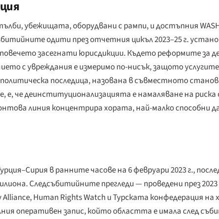
ация
стълби, убежищата, оборудвани с рампи, и достъпния WAS
ъбитийните одити през отчетния цикъл 2023–25 г. устано
овечето засегнати юрисдикции. Където реформите за д
нието с увреждания е измеримо по-нисък, защото услугит
политическа последица, назована в съвместното стано
e, е, че
деинституционализацията е намаляване на риска
нтова линия концентрира хората, най-малко способни да 
урция–Сирия в ранните часове на 6 февруари 2023 г., пос
3 милиона. Следсъбитийните прегледи — проведени през 2023 
ility Alliance, Human Rights Watch и Турската конфедерация н
ния оперативен запис, който областта е имала след събити