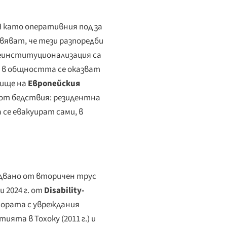
H като оперативния под за
вяват, че тези разпоредби
еинституционализация са
е в общността се оказват
вище на
Европейския
 от бедствия
: резидентна
се евакуират сами, в
ледвано от вторичен трус
и 2024 г. от
Disability-
а хората с увреждания
ята в Тохоку (2011 г.) и