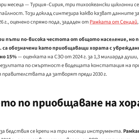
ри месеца — Турция–Сирия, три тихоокеански циклонни с
айлност. Този доклад синтезира какво казват данните 
 г., оценено спрямо пода, зададен от
Рамката от Сендай
ри пъти по-висока честота от общото население, но 
 са обозначени като приобщаващи хората с увреждани
но 15%
— оценката на СЗО от 2024 г. за 1,3 милиарда души,
 резултата по смъртност е водещата констатация на пр
 правителствата да затворят преди 2030 г.
то по приобщаване на хор
за бедствия се крепи на три носещи инструмента.
Рамка