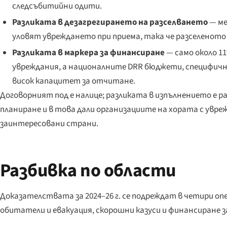
следсъбитийни одити.
Разликата в дезагрегирането на разселването
— ме
уловят увреждането при приема, така че разселеното
Разликата в маркера за финансиране
— само около 1
увреждания, а националните DRR бюджети, специфично
висок капацитет за отчитане.
Договорният под е налице; разликата в изпълнението е р
планиране и в това дали организациите на хората с увр
заинтересовани страни.
Разбивка по области
Доказателствата за 2024–26 г. се подреждат в четири о
обитатели и евакуация, скорошни казуси и финансиране 