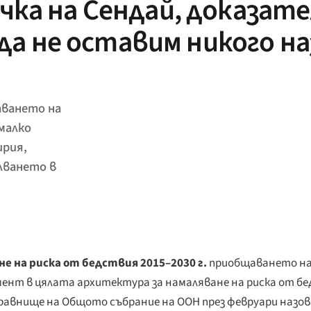
чка на Сендай, доказа
„да не оставим никого на
аването на
малко
ирия,
лването в
е на риска от бедствия 2015–2030 г.
приобщаването на
нт в цялата архитектура за намаляване на риска от бед
 равнище на Общото събрание на ООН през февруари назова