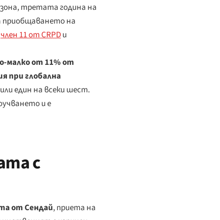
езона, третата година на
за приобщаването на
,
член 11 от CRPD
и
по-малко от 11% от
я при глобална
 или един на всеки шест.
оучването и е
ата с
та от Сендай
, приета на