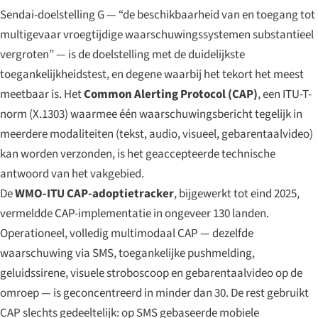
Sendai-doelstelling G — “de beschikbaarheid van en toegang tot
multigevaar vroegtijdige waarschuwingssystemen substantieel
vergroten” — is de doelstelling met de duidelijkste
toegankelijkheidstest, en degene waarbij het tekort het meest
meetbaar is. Het
Common Alerting Protocol (CAP)
, een ITU-T-
norm (X.1303) waarmee één waarschuwingsbericht tegelijk in
meerdere modaliteiten (tekst, audio, visueel, gebarentaalvideo)
kan worden verzonden, is het geaccepteerde technische
antwoord van het vakgebied.
De
WMO-ITU CAP-adoptietracker
, bijgewerkt tot eind 2025,
vermeldde CAP-implementatie in ongeveer 130 landen.
Operationeel, volledig multimodaal CAP — dezelfde
waarschuwing via SMS, toegankelijke pushmelding,
geluidssirene, visuele stroboscoop en gebarentaalvideo op de
omroep — is geconcentreerd in minder dan 30. De rest gebruikt
CAP slechts gedeeltelijk: op SMS gebaseerde mobiele