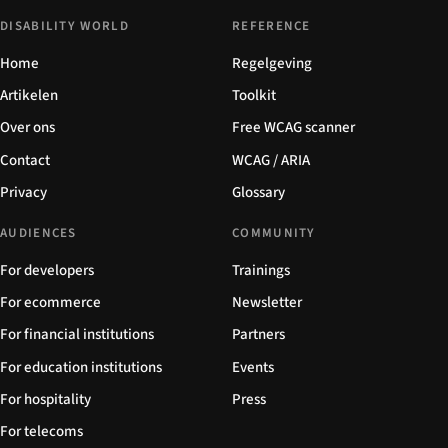
DISABILITY WORLD
REFERENCE
Home
Regelgeving
Artikelen
Toolkit
Over ons
Free WCAG scanner
Contact
WCAG / ARIA
Privacy
Glossary
AUDIENCES
COMMUNITY
For developers
Trainings
For ecommerce
Newsletter
For financial institutions
Partners
For education institutions
Events
For hospitality
Press
For telecoms