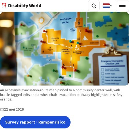
Disability World
Image description:
An accessible-evacuation-route map pinned to a community-center wall, with
braille-tagged exits and a wheelchair-evacuation pathway highlighted in safety-
orange.
22 mei 2026
Survey rapport · Rampenrisico