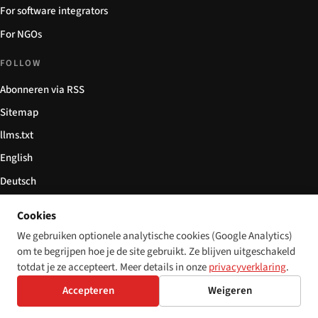
For software integrators
For NGOs
FOLLOW
Abonneren via RSS
Sitemap
llms.txt
English
Deutsch
Español
Cookies
Italiano
We gebruiken optionele analytische cookies (Google Analytics)
Български
om te begrijpen hoe je de site gebruikt. Ze blijven uitgeschakeld
totdat je ze accepteert. Meer details in onze
privacyverklaring
.
简体中文
Accepteren
Weigeren