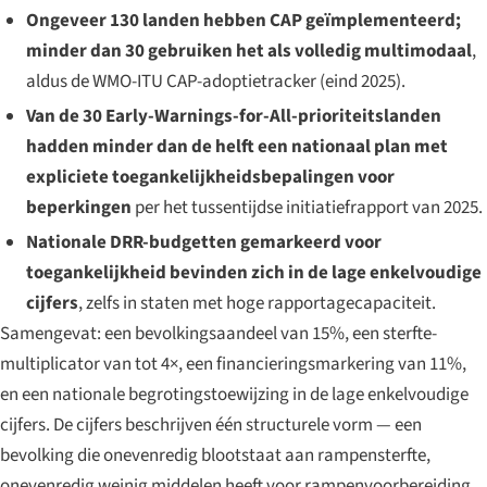
Ongeveer 130 landen hebben CAP geïmplementeerd;
minder dan 30 gebruiken het als volledig multimodaal
,
aldus de WMO-ITU CAP-adoptietracker (eind 2025).
Van de 30 Early-Warnings-for-All-prioriteitslanden
hadden minder dan de helft een nationaal plan met
expliciete toegankelijkheidsbepalingen voor
beperkingen
per het tussentijdse initiatiefrapport van 2025.
Nationale DRR-budgetten gemarkeerd voor
toegankelijkheid bevinden zich in de lage enkelvoudige
cijfers
, zelfs in staten met hoge rapportagecapaciteit.
Samengevat: een bevolkingsaandeel van 15%, een sterfte-
multiplicator van tot 4×, een financieringsmarkering van 11%,
en een nationale begrotingstoewijzing in de lage enkelvoudige
cijfers. De cijfers beschrijven één structurele vorm — een
bevolking die onevenredig blootstaat aan rampensterfte,
onevenredig weinig middelen heeft voor rampenvoorbereiding