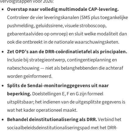
vervolgstappen voor 2026:
Overstap naar volledig multimodale CAP-levering.
Controleer de vier leveringskanalen (SMS plus toegankelijke
pushmelding, geluidssirene, visuele stroboscoop,
gebarentaalvideo op omroep) en sluit welke modaliteit dan
ook die ontbreekt in de nationale waarschuwingsketen.
Zet OPD’s aan de DRR-coördinatietafel als principalen.
Inclusie bij strategieontwerp, contingentieplanning en
nabeschouwing — niet als belanghebbenden die achteraf
worden geïnformeerd.
Splits de Sendai-monitoringgegevens uit naar
beperking.
Doelstellingen E, F en G zijn formeel
uitsplitsbaar; het indienen van de uitgesplitste gegevens is
wat het kader operationeel maakt.
Behandel deinstitutionalisering als DRR.
Verbind het
sociaalbeleidsdeinstitutionaliseringspad met het DRR-