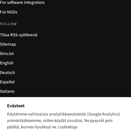
For software integrators
For NGOs
FOLLOW
Tilaa RSS-syötteenä
Sitemap
llms.txt
English
Deutsch
Español
Italiano
Български
Evästeet
简体中文
Käytämme valinnaisia analytiikkaevästeitä (Google Analytics)
ymmärtääksemme, miten käytät sivustoa. Ne pysyvät pois
päältä, kunnes hyväksyt ne. Lisätietoja