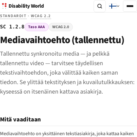
Disability World
STANDARDIT
·
WCAG 2.2
SC 1.2.8
Taso AAA
WCAG 2.0
Mediavaihtoehto (tallennettu)
Tallennettu synkronoitu media — ja pelkkä
tallennettu video — tarvitsee täydellisen
tekstivaihtoehdon, joka välittää kaiken saman
tiedon. Se ylittää tekstityksen ja kuvailutulkkauksen:
kyseessä on itsenäinen kattava asiakirja.
Mitä vaaditaan
Mediavaihtoehto on yksittäinen tekstiasiakirja, joka kattaa kaiken