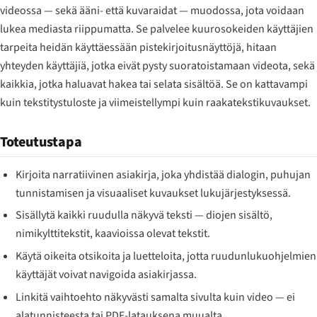
videossa — sekä ääni- että kuvaraidat — muodossa, jota voidaan
lukea mediasta riippumatta. Se palvelee kuurosokeiden käyttäjien
tarpeita heidän käyttäessään pistekirjoitusnäyttöjä, hitaan
yhteyden käyttäjiä, jotka eivät pysty suoratoistamaan videota, sekä
kaikkia, jotka haluavat hakea tai selata sisältöä. Se on kattavampi
kuin tekstitystuloste ja viimeistellympi kuin raakatekstikuvaukset.
Toteutustapa
Kirjoita narratiivinen asiakirja, joka yhdistää dialogin, puhujan
tunnistamisen ja visuaaliset kuvaukset lukujärjestyksessä.
Sisällytä kaikki ruudulla näkyvä teksti — diojen sisältö,
nimikylttitekstit, kaavioissa olevat tekstit.
Käytä oikeita otsikoita ja luetteloita, jotta ruudunlukuohjelmien
käyttäjät voivat navigoida asiakirjassa.
Linkitä vaihtoehto näkyvästi samalta sivulta kuin video — ei
alatunnisteesta tai PDF-latauksena muualta.