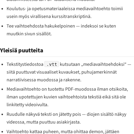
Koulutus- ja opetusmateriaaleissa mediavaihtoehto toimii
usein myös virallisena kurssitranskriptinä.
Tee vaihtoehdosta hakukelpoinen — indeksoi se kuten
muutkin sivun sisällöt.
Yleisiä puutteita
Tekstitystiedostoa
kutsutaan „mediavaihtoehdoksi“ —
.vtt
siitä puuttuvat visuaaliset kuvaukset, puhujamerkinnät
narratiivisessa muodossa ja rakenne.
Mediavaihtoehto on tuotettu PDF-muodossa ilman otsikoita,
ilman upotettujen kuvien vaihtoehtoista tekstiä eikä sitä ole
linkitetty videoivulta.
Ruudulle näkyvä teksti on jätetty pois — diojen sisältö näkyy
videossa, mutta puuttuu asiakirjasta.
Vaihtoehto kattaa puheen, mutta ohittaa demon, jättäen