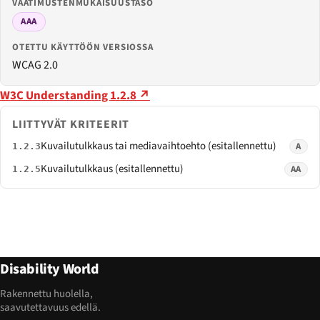
VAATIMUSTENMUKAISUUSTASO
AAA
OTETTU KÄYTTÖÖN VERSIOSSA
WCAG 2.0
W3C Understanding 1.2.8 ↗
LIITTYVÄT KRITEERIT
Kuvailutulkkaus tai mediavaihtoehto (esitallennettu)
A
1.2.3
Kuvailutulkkaus (esitallennettu)
AA
1.2.5
Disability World
Rakennettu huolella,
saavutettavuus edellä.