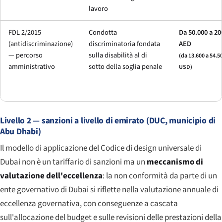
lavoro
FDL 2/2015
Condotta
Da 50.000 a 20
(antidiscriminazione)
discriminatoria fondata
AED
— percorso
sulla disabilità al di
(da 13.600 a 54.5
amministrativo
sotto della soglia penale
USD)
Livello 2 — sanzioni a livello di emirato (DUC, municipio di
Abu Dhabi)
Il modello di applicazione del Codice di design universale di
Dubai non è un tariffario di sanzioni ma un
meccanismo di
valutazione dell'eccellenza
: la non conformità da parte di un
ente governativo di Dubai si riflette nella valutazione annuale di
eccellenza governativa, con conseguenze a cascata
sull'allocazione del budget e sulle revisioni delle prestazioni della