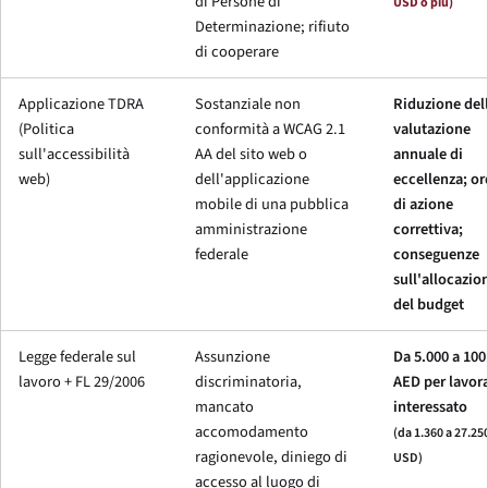
di Persone di
USD o più)
Determinazione; rifiuto
di cooperare
Applicazione TDRA
Sostanziale non
Riduzione del
(Politica
conformità a WCAG 2.1
valutazione
sull'accessibilità
AA del sito web o
annuale di
web)
dell'applicazione
eccellenza; or
mobile di una pubblica
di azione
amministrazione
correttiva;
federale
conseguenze
sull'allocazio
del budget
Legge federale sul
Assunzione
Da 5.000 a 100
lavoro + FL 29/2006
discriminatoria,
AED per lavor
mancato
interessato
accomodamento
(da 1.360 a 27.25
ragionevole, diniego di
USD)
accesso al luogo di