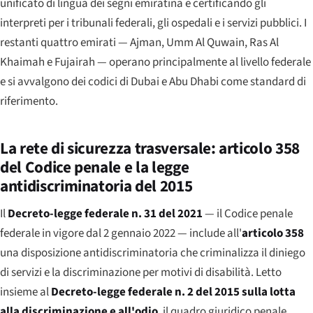
unificato di lingua dei segni emiratina e certificando gli
interpreti per i tribunali federali, gli ospedali e i servizi pubblici. I
restanti quattro emirati — Ajman, Umm Al Quwain, Ras Al
Khaimah e Fujairah — operano principalmente al livello federale
e si avvalgono dei codici di Dubai e Abu Dhabi come standard di
riferimento.
La rete di sicurezza trasversale: articolo 358
del Codice penale e la legge
antidiscriminatoria del 2015
Il
Decreto-legge federale n. 31 del 2021
— il Codice penale
federale in vigore dal 2 gennaio 2022 — include all'
articolo 358
una disposizione antidiscriminatoria che criminalizza il diniego
di servizi e la discriminazione per motivi di disabilità. Letto
insieme al
Decreto-legge federale n. 2 del 2015 sulla lotta
alla discriminazione e all'odio
, il quadro giuridico penale