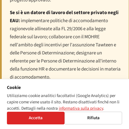
Se si è un datore di lavoro del settore privato negli
EAU:
implementare politiche di accomodamento
ragionevole allineate alla FL 29/2006 e alla legge
federale sul lavoro; collaborare con il MOHRE
nell'ambito degli incentivi per l'assunzione Tawteen e
delle Persone di Determinazione; designare un
referente per le Persone di Determinazione all'interno
della funzione HR e documentare le decisioni in materia
di accomodamento.
Cookie
Utilizziamo cookie analitici facoltativi (Google Analytics) per
capire come viene usato il sito. Restano disattivati finché non li
accetti. Dettagli nella nostra
informativa sulla privacy
.
Il filo conduttore
Accetta
Rifiuta
Il regime di accessibilità degli EAU è un quadro di riferimento
federale con una deliberata architettura a due livelli: un