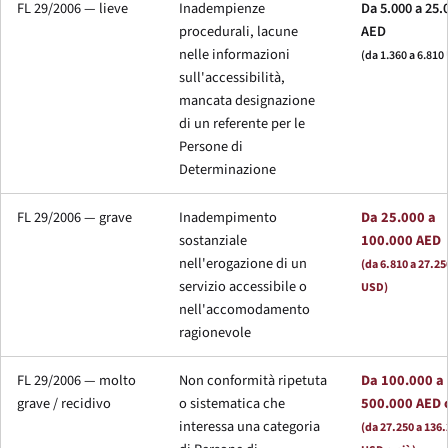
FL 29/2006 — lieve
Inadempienze
Da 5.000 a 25.
procedurali, lacune
AED
nelle informazioni
(da 1.360 a 6.810
sull'accessibilità,
mancata designazione
di un referente per le
Persone di
Determinazione
FL 29/2006 — grave
Inadempimento
Da 25.000 a
sostanziale
100.000 AED
nell'erogazione di un
(da 6.810 a 27.25
servizio accessibile o
USD)
nell'accomodamento
ragionevole
FL 29/2006 — molto
Non conformità ripetuta
Da 100.000 a
grave / recidivo
o sistematica che
500.000 AED 
interessa una categoria
(da 27.250 a 136